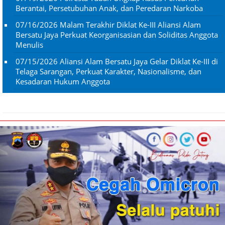
Berantai, Persetubuhan Anak, dan Peredaran Narkoba
07/16/2026
Malam Terakhir Diklat Ke-III Aliansi Alam
Bersatu Jaya Perkuat Keorganisasian dan Soliditas Anggota
Menulis
07/15/2026
Aliansi Alam Bersatu Jaya Gelar Diklat Ke-III di
Telaga Sarangan, Perkuat Karakter, Nasionalisme, dan
Kesadaran Hukum Anggota