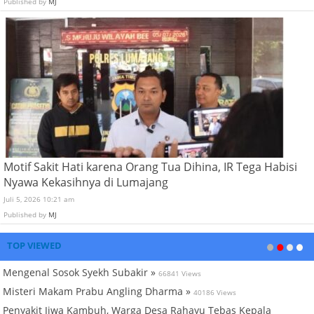
Published by
MJ
Motif Sakit Hati karena Orang Tua Dihina, IR Tega Habisi
Nyawa Kekasihnya di Lumajang
Juli 5, 2026 10:21 am
Published by
MJ
TOP VIEWED
Mengenal Sosok Syekh Subakir »
66841 Views
Misteri Makam Prabu Angling Dharma »
40186 Views
Penyakit Jiwa Kambuh, Warga Desa Rahayu Tebas Kepala