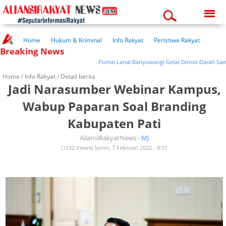
Thursday, 06-08-2026
08:51:14 pm
Home
Hukum & Kriminal
Info Rakyat
Peristiwa Rakyat
Breaking News
Kuliner Rakyat
Wisata Rakyat
Opini Rakyat
Pemerintahan
Pendidikan
Kesehatan
Pomal Lanal Banyuwangi Gelar Donor Darah Sambut H
Home /
Info Rakyat
/ Detail berita
Jadi Narasumber Webinar Kampus,
Wabup Paparan Soal Branding
Kabupaten Pati
AliansiRakyatNews -
MJ
(1232 Views) Senin, 7 Februari 2022 - 9:01