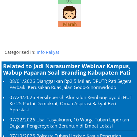
0%
Categorised in:
Info Rakyat
Related to Jadi Narasumber Webinar Kampus,
Wabup Paparan Soal Branding Kabupaten Pati
08/01/2026
Dianggarkan Rp2,5 Miliar, DPUTR Pati Segera
Perbaiki Kerusakan Ruas Jalan Godo-Sinomwidodo
07/24/2026
Bersih-bersih Alun-alun Kembangjoyo di HUT
Ke-25 Partai Demokrat, Omah Aspirasi Rakyat Beri
Apresiasi
07/22/2026
Usai Tasyakuran, 10 Warga Tuban Laporkan
Dugaan Pengeroyokan Beruntun di Empat Lokasi
07/19/2026
Polresta Tuban Ungkap Kasus Pencurian