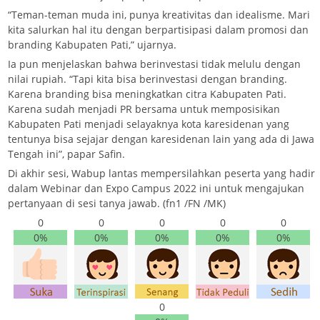
“Teman-teman muda ini, punya kreativitas dan idealisme. Mari
kita salurkan hal itu dengan berpartisipasi dalam promosi dan
branding Kabupaten Pati,” ujarnya.
Ia pun menjelaskan bahwa berinvestasi tidak melulu dengan
nilai rupiah. “Tapi kita bisa berinvestasi dengan branding.
Karena branding bisa meningkatkan citra Kabupaten Pati.
Karena sudah menjadi PR bersama untuk memposisikan
Kabupaten Pati menjadi selayaknya kota karesidenan yang
tentunya bisa sejajar dengan karesidenan lain yang ada di Jawa
Tengah ini”, papar Safin.
Di akhir sesi, Wabup lantas mempersilahkan peserta yang hadir
dalam Webinar dan Expo Campus 2022 ini untuk mengajukan
pertanyaan di sesi tanya jawab. (fn1 /FN /MK)
0
0
0
0
0
0%
0%
0%
0%
0%
0