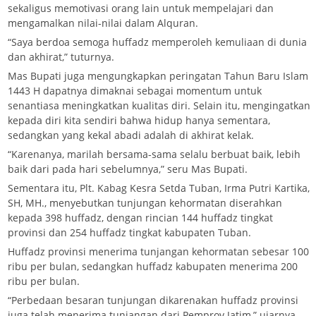
sekaligus memotivasi orang lain untuk mempelajari dan
mengamalkan nilai-nilai dalam Alquran.
“Saya berdoa semoga huffadz memperoleh kemuliaan di dunia
dan akhirat,” tuturnya.
Mas Bupati juga mengungkapkan peringatan Tahun Baru Islam
1443 H dapatnya dimaknai sebagai momentum untuk
senantiasa meningkatkan kualitas diri. Selain itu, mengingatkan
kepada diri kita sendiri bahwa hidup hanya sementara,
sedangkan yang kekal abadi adalah di akhirat kelak.
“Karenanya, marilah bersama-sama selalu berbuat baik, lebih
baik dari pada hari sebelumnya,” seru Mas Bupati.
Sementara itu, Plt. Kabag Kesra Setda Tuban, Irma Putri Kartika,
SH, MH., menyebutkan tunjungan kehormatan diserahkan
kepada 398 huffadz, dengan rincian 144 huffadz tingkat
provinsi dan 254 huffadz tingkat kabupaten Tuban.
Huffadz provinsi menerima tunjangan kehormatan sebesar 100
ribu per bulan, sedangkan huffadz kabupaten menerima 200
ribu per bulan.
“Perbedaan besaran tunjungan dikarenakan huffadz provinsi
juga telah menerima tunjangan dari Pemprov Jatim,” ujarnya.