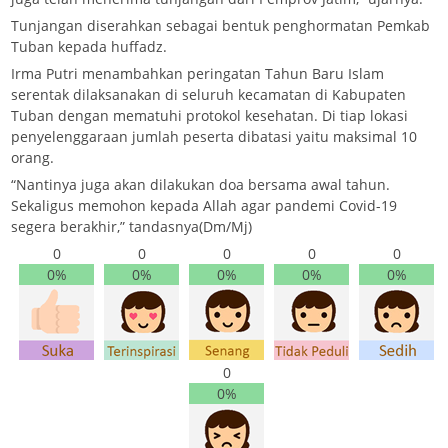
Tunjangan diserahkan sebagai bentuk penghormatan Pemkab
Tuban kepada huffadz.
Irma Putri menambahkan peringatan Tahun Baru Islam
serentak dilaksanakan di seluruh kecamatan di Kabupaten
Tuban dengan mematuhi protokol kesehatan. Di tiap lokasi
penyelenggaraan jumlah peserta dibatasi yaitu maksimal 10
orang.
“Nantinya juga akan dilakukan doa bersama awal tahun.
Sekaligus memohon kepada Allah agar pandemi Covid-19
segera berakhir,” tandasnya(Dm/Mj)
0
0
0
0
0
0%
0%
0%
0%
0%
0
0%