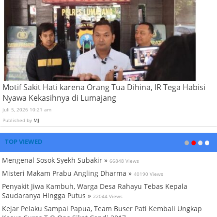
Motif Sakit Hati karena Orang Tua Dihina, IR Tega Habisi
Nyawa Kekasihnya di Lumajang
Juli 5, 2026 10:21 am
Published by
MJ
TOP VIEWED
Mengenal Sosok Syekh Subakir »
66848 Views
Misteri Makam Prabu Angling Dharma »
40190 Views
Penyakit Jiwa Kambuh, Warga Desa Rahayu Tebas Kepala
Saudaranya Hingga Putus »
22044 Views
Kejar Pelaku Sampai Papua, Team Buser Pati Kembali Ungkap