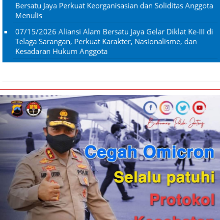
Bersatu Jaya Perkuat Keorganisasian dan Soliditas Anggota
Menulis
07/15/2026
Aliansi Alam Bersatu Jaya Gelar Diklat Ke-III di
Telaga Sarangan, Perkuat Karakter, Nasionalisme, dan
Kesadaran Hukum Anggota