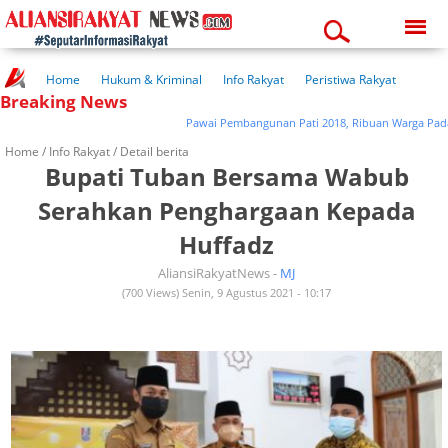
Saturday, 08-08-2026
05:24:34 pm
Home
Hukum & Kriminal
Info Rakyat
Peristiwa Rakyat
Breaking News
Kuliner Rakyat
Wisata Rakyat
Opini Rakyat
Pemerintahan
Pendidikan
Kesehatan
Pawai Pembangunan Pati 2018, Ribuan Warga Padati S
Home /
Info Rakyat
/ Detail berita
Bupati Tuban Bersama Wabub
Serahkan Penghargaan Kepada
Huffadz
AliansiRakyatNews -
MJ
(700 Views) Senin, 9 Agustus 2021 - 10:17