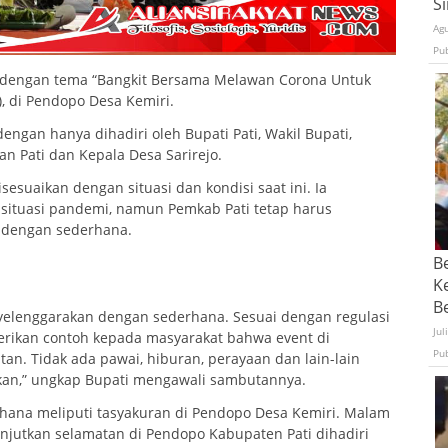
S
Ag
Pu
98 dengan tema “Bangkit Bersama Melawan Corona Untuk
), di Pendopo Desa Kemiri.
ngan hanya dihadiri oleh Bupati Pati, Wakil Bupati,
n Pati dan Kepala Desa Sarirejo.
sesuaikan dengan situasi dan kondisi saat ini. Ia
situasi pandemi, namun Pemkab Pati tetap harus
 dengan sederhana.
B
K
Be
enyelenggarakan dengan sederhana. Sesuai dengan regulasi
Jul
ikan contoh kepada masyarakat bahwa event di
Pu
an. Tidak ada pawai, hiburan, perayaan dan lain-lain
pakan,” ungkap Bupati mengawali sambutannya.
rhana meliputi tasyakuran di Pendopo Desa Kemiri. Malam
anjutkan selamatan di Pendopo Kabupaten Pati dihadiri