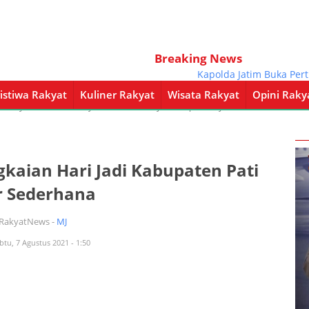
Breaking News
Kapolda Jatim Buka Pertikara
istiwa Rakyat
Kuliner Rakyat
Wisata Rakyat
Opini Raky
a Rakyat
Kuliner Rakyat
Wisata Rakyat
Opini Rakyat
Pemerintahan
gkaian Hari Jadi Kabupaten Pati
r Sederhana
iRakyatNews -
MJ
btu, 7 Agustus 2021 - 1:50