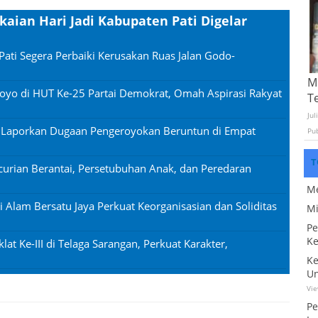
kaian Hari Jadi Kabupaten Pati Digelar
Pati Segera Perbaiki Kerusakan Ruas Jalan Godo-
Mo
oyo di HUT Ke-25 Partai Demokrat, Omah Aspirasi Rakyat
T
Jul
n Laporkan Dugaan Pengeroyokan Beruntun di Empat
Pu
T
urian Berantai, Persetubuhan Anak, dan Peredaran
Me
si Alam Bersatu Jaya Perkuat Keorganisasian dan Soliditas
Mi
Pe
Ke
lat Ke-III di Telaga Sarangan, Perkuat Karakter,
Ke
Un
Vi
Pe