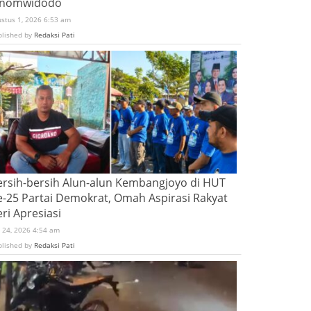
inomwidodo
ustus 1, 2026 6:53 am
blished by
Redaksi Pati
ersih-bersih Alun-alun Kembangjoyo di HUT
e-25 Partai Demokrat, Omah Aspirasi Rakyat
ri Apresiasi
i 24, 2026 4:54 am
blished by
Redaksi Pati