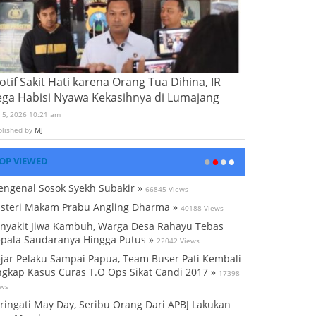
tif Sakit Hati karena Orang Tua Dihina, IR
ega Habisi Nyawa Kekasihnya di Lumajang
i 5, 2026 10:21 am
blished by
MJ
OP VIEWED
ngenal Sosok Syekh Subakir »
66845 Views
steri Makam Prabu Angling Dharma »
40188 Views
nyakit Jiwa Kambuh, Warga Desa Rahayu Tebas
pala Saudaranya Hingga Putus »
22042 Views
jar Pelaku Sampai Papua, Team Buser Pati Kembali
gkap Kasus Curas T.O Ops Sikat Candi 2017 »
17398
ews
ringati May Day, Seribu Orang Dari APBJ Lakukan