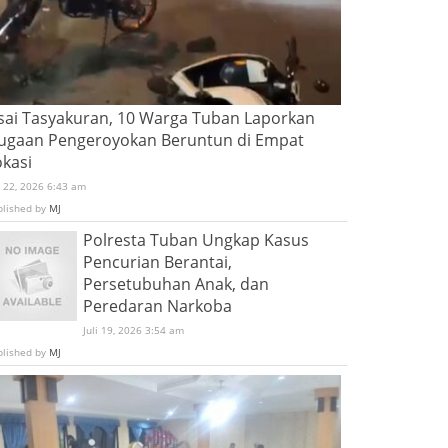
sai Tasyakuran, 10 Warga Tuban Laporkan
ugaan Pengeroyokan Beruntun di Empat
okasi
i 22, 2026 6:43 am
blished by
MJ
Polresta Tuban Ungkap Kasus
Pencurian Berantai,
Persetubuhan Anak, dan
Peredaran Narkoba
Juli 19, 2026 3:54 am
blished by
MJ