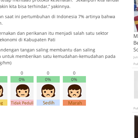
akin kita bisa terhindar,” yakinnya.
kan saat ini pertumbuhan di Indonesia 7% artinya bahwa
n.
ernakan dan perikanan itu menjadi salah satu sektor
Ma
ekonomi di Kabupaten Pati
B
S
gandengan tangan saling membantu dan saling
an untuk memberikan satu kemudahan-kemudahan pada
Jul
Ag/hm)
Pu
0
0
0
0%
0%
0%
Pu