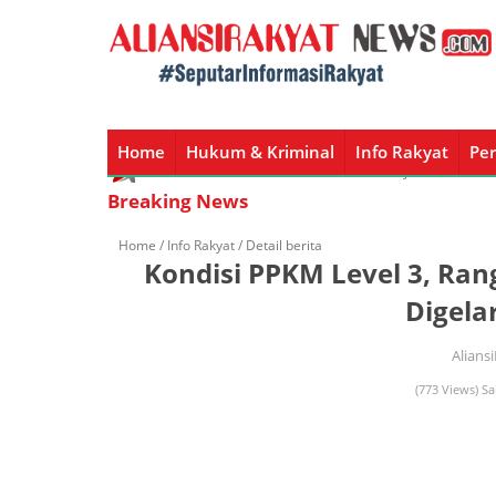
Home
Hukum & Kriminal
Info Rakyat
Per
Home
Hukum & Kriminal
Info Rakyat
Peristiw
Breaking News
Home /
Info Rakyat
/ Detail berita
Kondisi PPKM Level 3, Ran
Digela
Alians
(773 Views) Sa