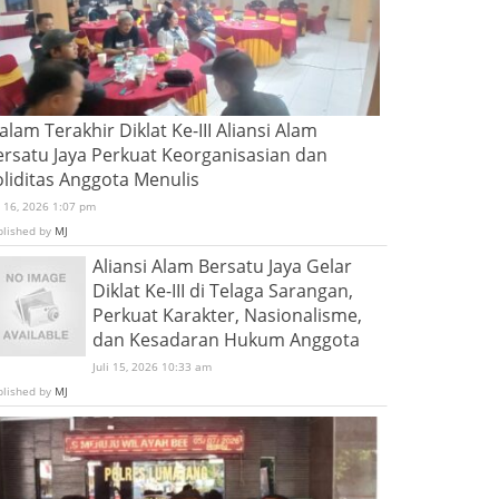
lam Terakhir Diklat Ke-III Aliansi Alam
ersatu Jaya Perkuat Keorganisasian dan
oliditas Anggota Menulis
i 16, 2026 1:07 pm
blished by
MJ
Aliansi Alam Bersatu Jaya Gelar
Diklat Ke-III di Telaga Sarangan,
Perkuat Karakter, Nasionalisme,
dan Kesadaran Hukum Anggota
Juli 15, 2026 10:33 am
blished by
MJ