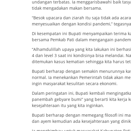
undangan terbatas. Ia menggarisbawahi baik ta
tidak mengadakan makan bersama.
“Besok upacara dan ziarah itu saja tidak ada aca
menyesuaikan dengan kondisi pandemi,” tegasnya
Di kesempatan ini Bupati menyampaikan terima 
bersama Pemkab Pati dalam mengangain pandem
“Alhamdulillah upaya yang kita lakukan ini berha
4 dan level 3 saat ini kondisinya bisa melandai. 
ditemukan kasus kematian sehingga kita harus tet
Bupati berharap dengan semakin menurunnya kasus
normal. Ia menekankan Pemerintah tidak akan men
ingin masyarakat kesulitan secara ekonomi.
Dalam peringatan ini, Bupati kembali mengingatkan 
panembah gebyare bumi” yang berarti kita kerja 
kesejahteraan itu yang kita inginkan.
Bupati berharap dengan memegang filosofi ini mas
dan ayem kemudian ada kesejahteraan yang dinik
Ia menghimbau untuk masyarakat Kabupaten Pati te