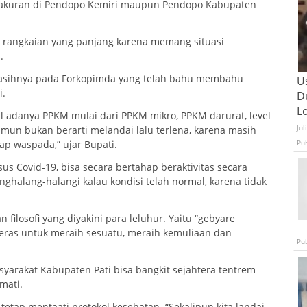
syakuran di Pendopo Kemiri maupun Pendopo Kabupaten
ra rangkaian yang panjang karena memang situasi
.
kasihnya pada Forkopimda yang telah bahu membahu
U
i.
D
L
sil adanya PPKM mulai dari PPKM mikro, PPKM darurat, level
Jul
Namun bukan berarti melandai lalu terlena, karena masih
Pu
ap waspada,” ujar Bupati.
 Covid-19, bisa secara bertahap beraktivitas secara
ghalang-halangi kalau kondisi telah normal, karena tidak
filosofi yang diyakini para leluhur. Yaitu “gebyare
keras untuk meraih sesuatu, meraih kemuliaan dan
Pu
yarakat Kabupaten Pati bisa bangkit sejahtera tentrem
mati.
tap mentaati protokol kesehatan. “Sekalipun kita landai