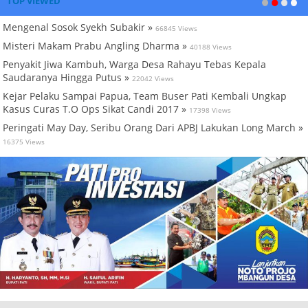
TOP VIEWED
Mengenal Sosok Syekh Subakir »
66845 Views
Misteri Makam Prabu Angling Dharma »
40188 Views
Penyakit Jiwa Kambuh, Warga Desa Rahayu Tebas Kepala
Saudaranya Hingga Putus »
22042 Views
Kejar Pelaku Sampai Papua, Team Buser Pati Kembali Ungkap
Kasus Curas T.O Ops Sikat Candi 2017 »
17398 Views
Peringati May Day, Seribu Orang Dari APBJ Lakukan Long March »
16375 Views