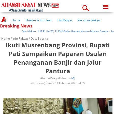
Friday, 07-08-2026
06:47:15 am
Home
Hukum & Kriminal
Info Rakyat
Peristiwa Rakyat
Breaking News
Kuliner Rakyat
Wisata Rakyat
Opini Rakyat
Pemerintahan
Pendidikan
Kesehatan
Meriahkan HUT RI Ke 77, PHBN Gelar Gowes Kemerdekaan Dengan Ratusan
Home /
Info Rakyat
/ Detail berita
Ikuti Musrenbang Provinsi, Bupati
Pati Sampaikan Paparan Usulan
Penanganan Banjir dan Jalur
Pantura
AliansiRakyatNews -
MJ
(691 Views) Kamis, 11 Februari 2021 - 4:55