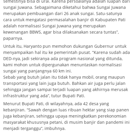
semestinya bisa di urai. Karena persoalanya adalah luapan dari
sungai Juwana. Sebagaimana diketahui bahwa Sungai Juwana
merupakan pembuangan dari 26 anak sungai. Satu-satunya
cara untuk mengatasi permasalahan banjir di Kabupaten Pati
adalah normalisasi Sungai Juwana yang merupakan
kewenangan BBWS, agar bisa dilaksanakan secara tuntas”,
paparnya.
Untuk itu, Haryanto pun memohon dukungan Gubernur untuk
menyampaikan hal itu ke pemerintah pusat. “Karena sudah ada
DED-nya, jadi sekiranya ada program nasional yang ditunda,
kami mohon untuk dipergunakan menuntaskan normalisasi
sungai yang panjangnya 60 km ini.
Sebab yang butuh jalan itu tidak hanya mobil, orang maupun
transportasi yang lain juga butuh. Bahkan air juga perlu jalan
sehingga jangan sampai terjadi luapan yang akhirnya merusak
infrastruktur yang ada”, tutur Bupati Pati.
Menurut Bupati Pati, di wilayahnya, ada 42 desa yang
kebanjiran. “Sawah dengan luas ribuan hektar yang siap panen
juga kebanjiran, sehingga upaya meningkatkan perekonomian
masyarakat khususnya petani, di musim banjir dan pandemi ini
menjadi terganggu”, imbuhnya.