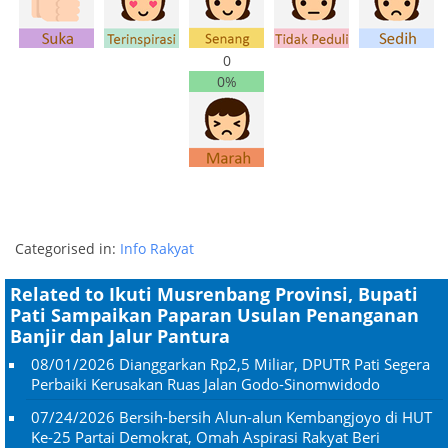
0
0%
Categorised in:
Info Rakyat
Related to Ikuti Musrenbang Provinsi, Bupati
Pati Sampaikan Paparan Usulan Penanganan
Banjir dan Jalur Pantura
08/01/2026
Dianggarkan Rp2,5 Miliar, DPUTR Pati Segera
Perbaiki Kerusakan Ruas Jalan Godo-Sinomwidodo
07/24/2026
Bersih-bersih Alun-alun Kembangjoyo di HUT
Ke-25 Partai Demokrat, Omah Aspirasi Rakyat Beri