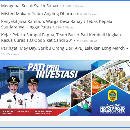
Mengenal Sosok Syekh Subakir »
66843 Views
Misteri Makam Prabu Angling Dharma »
40187 Views
Penyakit Jiwa Kambuh, Warga Desa Rahayu Tebas Kepala
Saudaranya Hingga Putus »
22042 Views
Kejar Pelaku Sampai Papua, Team Buser Pati Kembali Ungkap
Kasus Curas T.O Ops Sikat Candi 2017 »
17398 Views
Peringati May Day, Seribu Orang Dari APBJ Lakukan Long March »
16375 Views