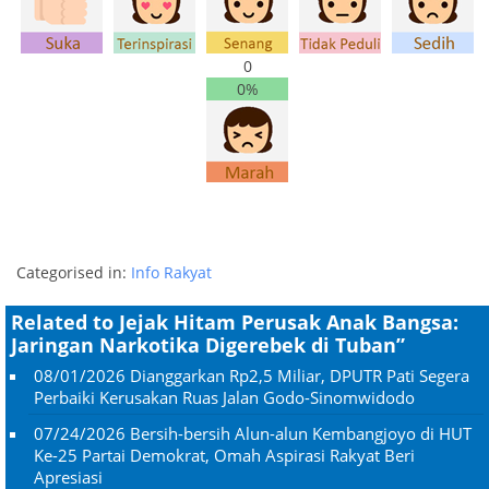
0
0%
Categorised in:
Info Rakyat
Related to Jejak Hitam Perusak Anak Bangsa:
Jaringan Narkotika Digerebek di Tuban”
08/01/2026
Dianggarkan Rp2,5 Miliar, DPUTR Pati Segera
Perbaiki Kerusakan Ruas Jalan Godo-Sinomwidodo
07/24/2026
Bersih-bersih Alun-alun Kembangjoyo di HUT
Ke-25 Partai Demokrat, Omah Aspirasi Rakyat Beri
Apresiasi