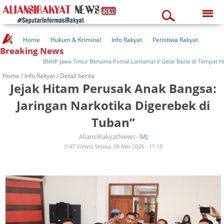
Friday, 07-08-2026
02:40:40 am
Home
Hukum & Kriminal
Info Rakyat
Peristiwa Rakyat
Breaking News
Kuliner Rakyat
Wisata Rakyat
Opini Rakyat
Pemerintahan
Pendidikan
Kesehatan
BNNP Jawa Timur Bersama Pomal Lantamal V Gelar Razia di Tempat Hibur
Home /
Info Rakyat
/ Detail berita
Jejak Hitam Perusak Anak Bangsa:
Jaringan Narkotika Digerebek di
Tuban”
AliansiRakyatNews -
MJ
(147 Views) Selasa, 26 Mei 2026 - 11:18