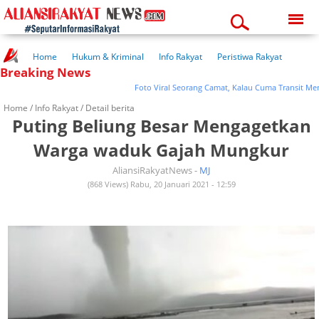
Friday, 07-08-2026
12:23:26 pm
Home
Hukum & Kriminal
Info Rakyat
Peristiwa Rakyat
Breaking News
Kuliner Rakyat
Wisata Rakyat
Opini Rakyat
Pemerintahan
Pendidikan
Kesehatan
Foto Viral Seorang Camat, Kalau Cuma Transit Mengap
Home /
Info Rakyat
/ Detail berita
Puting Beliung Besar Mengagetkan
Warga waduk Gajah Mungkur
AliansiRakyatNews -
MJ
(868 Views) Rabu, 20 Januari 2021 - 12:59