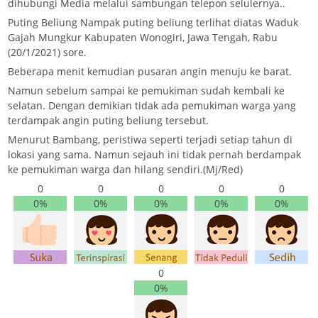
dihubungi Media melalui sambungan telepon selulernya..
Puting Beliung Nampak puting beliung terlihat diatas Waduk
Gajah Mungkur Kabupaten Wonogiri, Jawa Tengah, Rabu
(20/1/2021) sore.
Beberapa menit kemudian pusaran angin menuju ke barat.
Namun sebelum sampai ke pemukiman sudah kembali ke
selatan. Dengan demikian tidak ada pemukiman warga yang
terdampak angin puting beliung tersebut.
Menurut Bambang, peristiwa seperti terjadi setiap tahun di
lokasi yang sama. Namun sejauh ini tidak pernah berdampak
ke pemukiman warga dan hilang sendiri.(Mj/Red)
0
0
0
0
0
0%
0%
0%
0%
0%
0
0%