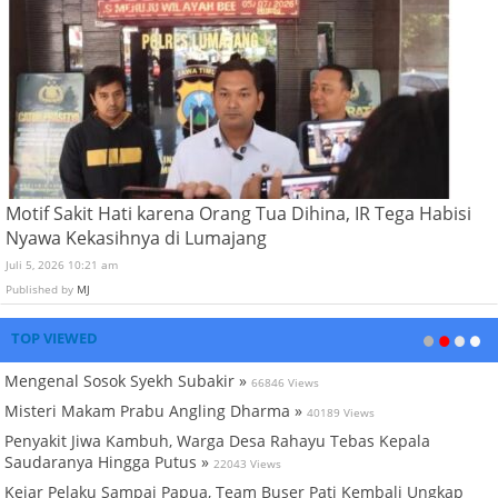
Motif Sakit Hati karena Orang Tua Dihina, IR Tega Habisi
Nyawa Kekasihnya di Lumajang
Juli 5, 2026 10:21 am
Published by
MJ
TOP VIEWED
Mengenal Sosok Syekh Subakir »
66846 Views
Misteri Makam Prabu Angling Dharma »
40189 Views
Penyakit Jiwa Kambuh, Warga Desa Rahayu Tebas Kepala
Saudaranya Hingga Putus »
22043 Views
Kejar Pelaku Sampai Papua, Team Buser Pati Kembali Ungkap