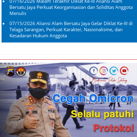
07/16/2026
Malam Terakhir Diklat Ke-III Aliansi Alam
Bersatu Jaya Perkuat Keorganisasian dan Soliditas Anggota
Menulis
07/15/2026
Aliansi Alam Bersatu Jaya Gelar Diklat Ke-III di
Telaga Sarangan, Perkuat Karakter, Nasionalisme, dan
Kesadaran Hukum Anggota