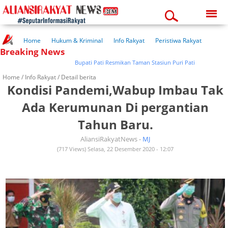
Friday, 07-08-2026
11:33:29 am
Home
Hukum & Kriminal
Info Rakyat
Peristiwa Rakyat
Breaking News
Kuliner Rakyat
Wisata Rakyat
Opini Rakyat
Pemerintahan
Pendidikan
Kesehatan
Bupati Pati Resmikan Taman Stasiun Puri Pati
Home /
Info Rakyat
/ Detail berita
Kondisi Pandemi,Wabup Imbau Tak
Ada Kerumunan Di pergantian
Tahun Baru.
AliansiRakyatNews -
MJ
(717 Views) Selasa, 22 Desember 2020 - 12:07