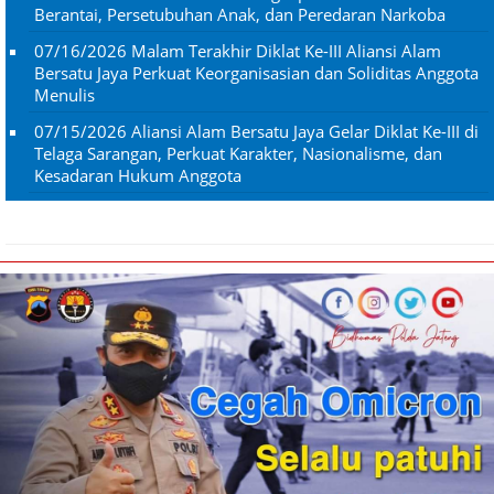
Berantai, Persetubuhan Anak, dan Peredaran Narkoba
07/16/2026
Malam Terakhir Diklat Ke-III Aliansi Alam
Bersatu Jaya Perkuat Keorganisasian dan Soliditas Anggota
Menulis
07/15/2026
Aliansi Alam Bersatu Jaya Gelar Diklat Ke-III di
Telaga Sarangan, Perkuat Karakter, Nasionalisme, dan
Kesadaran Hukum Anggota