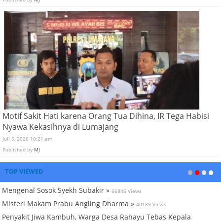
Motif Sakit Hati karena Orang Tua Dihina, IR Tega Habisi
Nyawa Kekasihnya di Lumajang
Juli 5, 2026 10:21 am
Published by
MJ
TOP VIEWED
Mengenal Sosok Syekh Subakir »
66846 Views
Misteri Makam Prabu Angling Dharma »
40189 Views
Penyakit Jiwa Kambuh, Warga Desa Rahayu Tebas Kepala