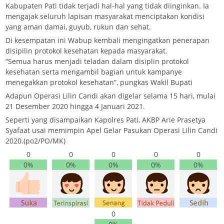
Kabupaten Pati tidak terjadi hal-hal yang tidak diinginkan. Ia
mengajak seluruh lapisan masyarakat menciptakan kondisi
yang aman damai, guyub, rukun dan sehat.
Di kesempatan ini Wabup kembali mengingatkan penerapan
disipilin protokol kesehatan kepada masyarakat.
“Semua harus menjadi teladan dalam disiplin protokol
kesehatan serta mengambil bagian untuk kampanye
menegakkan protokol kesehatan”, pungkas Wakil Bupati
Adapun Operasi Lilin Candi akan digelar selama 15 hari, mulai
21 Desember 2020 hingga 4 Januari 2021.
Seperti yang disampaikan Kapolres Pati, AKBP Arie Prasetya
Syafaat usai memimpin Apel Gelar Pasukan Operasi Lilin Candi
2020.(po2/PO/MK)
0
0
0
0
0
0%
0%
0%
0%
0%
0