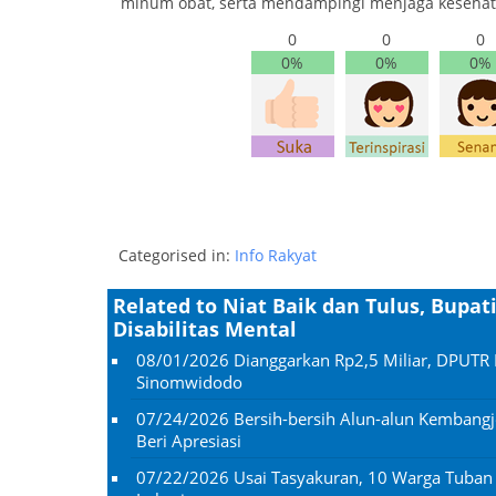
minum obat, serta mendampingi menjaga kesehata
0
0
0
0%
0%
0%
Categorised in:
Info Rakyat
Related to Niat Baik dan Tulus, Bupa
Disabilitas Mental
08/01/2026
Dianggarkan Rp2,5 Miliar, DPUTR 
Sinomwidodo
07/24/2026
Bersih-bersih Alun-alun Kembangj
Beri Apresiasi
07/22/2026
Usai Tasyakuran, 10 Warga Tuba