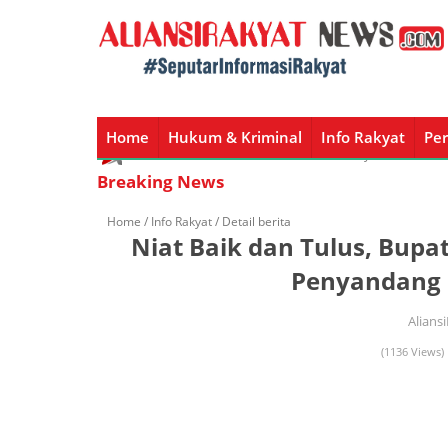
Home
Hukum & Kriminal
Info Rakyat
Per
Home
Hukum & Kriminal
Info Rakyat
Peristiw
Breaking News
Home /
Info Rakyat
/ Detail berita
Niat Baik dan Tulus, Bupa
Penyandang D
Alians
(1136 Views)