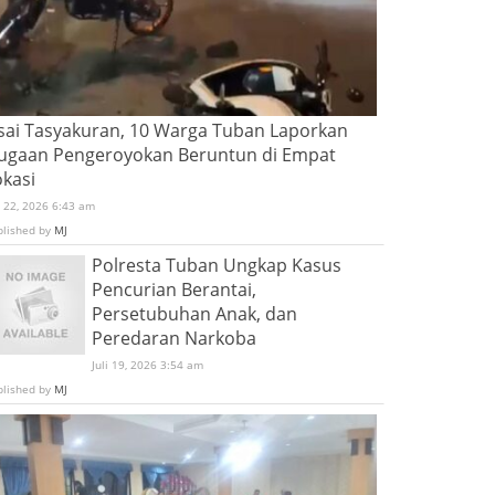
sai Tasyakuran, 10 Warga Tuban Laporkan
ugaan Pengeroyokan Beruntun di Empat
okasi
i 22, 2026 6:43 am
blished by
MJ
Polresta Tuban Ungkap Kasus
Pencurian Berantai,
Persetubuhan Anak, dan
Peredaran Narkoba
Juli 19, 2026 3:54 am
blished by
MJ