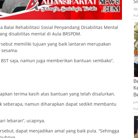
S
Ag
Pu
 Balai Rehabilitasi Sosial Penyandang Disabilitas Mental
g disabilitas mental di Aula BRSPDM.
ebut memiliki tujuan yang baik lantaran merupakan
n sesama.
n BST saja, namun juga memberikan bantuan sembako”,
B
K
kan terima kasih atas bantuan yang telah disalurkan.
Be
Jul
ak seberapa, namun diharapkan dapat sedikit membantu
Pu
ri lebaran”, ucapnya.
rsebut, dapat menjadikan amal yang baik pula. “Sehingga
mbuhnya.