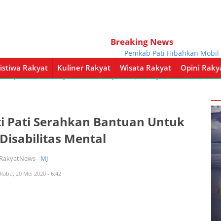
Breaking News
Pemkab Pati Hibahkan Mobil Pajak
istiwa Rakyat
Kuliner Rakyat
Wisata Rakyat
Opini Raky
a Rakyat
Kuliner Rakyat
Wisata Rakyat
Opini Rakyat
Pemerintahan
ti Pati Serahkan Bantuan Untuk
isabilitas Mental
iRakyatNews -
MJ
 Rabu, 20 Mei 2020 - 6:42