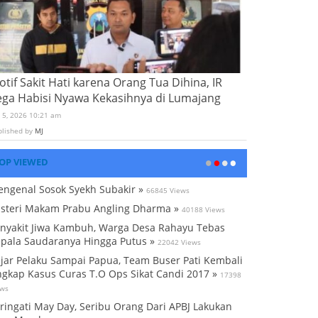
tif Sakit Hati karena Orang Tua Dihina, IR
ega Habisi Nyawa Kekasihnya di Lumajang
i 5, 2026 10:21 am
blished by
MJ
OP VIEWED
ngenal Sosok Syekh Subakir »
66845 Views
steri Makam Prabu Angling Dharma »
40188 Views
nyakit Jiwa Kambuh, Warga Desa Rahayu Tebas
pala Saudaranya Hingga Putus »
22042 Views
jar Pelaku Sampai Papua, Team Buser Pati Kembali
gkap Kasus Curas T.O Ops Sikat Candi 2017 »
17398
ews
ringati May Day, Seribu Orang Dari APBJ Lakukan