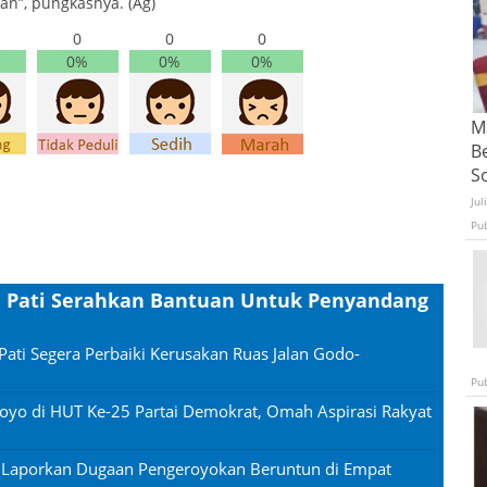
n”, pungkasnya. (Ag)
0
0
0
0%
0%
0%
Ma
B
S
Jul
Pu
ti Pati Serahkan Bantuan Untuk Penyandang
Pati Segera Perbaiki Kerusakan Ruas Jalan Godo-
Pu
oyo di HUT Ke-25 Partai Demokrat, Omah Aspirasi Rakyat
n Laporkan Dugaan Pengeroyokan Beruntun di Empat