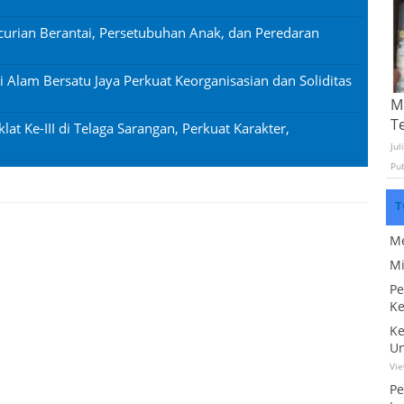
urian Berantai, Persetubuhan Anak, dan Peredaran
si Alam Bersatu Jaya Perkuat Keorganisasian dan Soliditas
Mo
T
lat Ke-III di Telaga Sarangan, Perkuat Karakter,
Jul
Pu
T
Me
Mi
Pe
Ke
Ke
Un
Vi
Pe