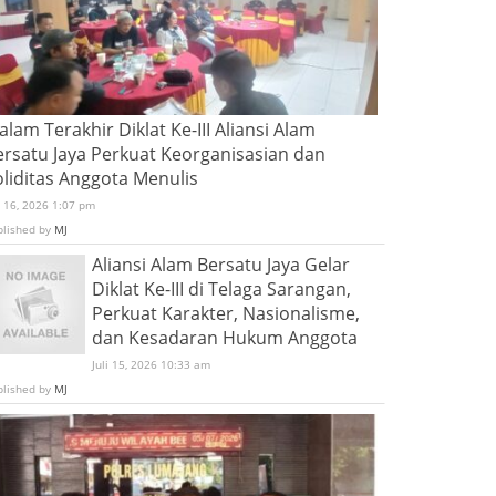
lam Terakhir Diklat Ke-III Aliansi Alam
ersatu Jaya Perkuat Keorganisasian dan
oliditas Anggota Menulis
i 16, 2026 1:07 pm
blished by
MJ
Aliansi Alam Bersatu Jaya Gelar
Diklat Ke-III di Telaga Sarangan,
Perkuat Karakter, Nasionalisme,
dan Kesadaran Hukum Anggota
Juli 15, 2026 10:33 am
blished by
MJ