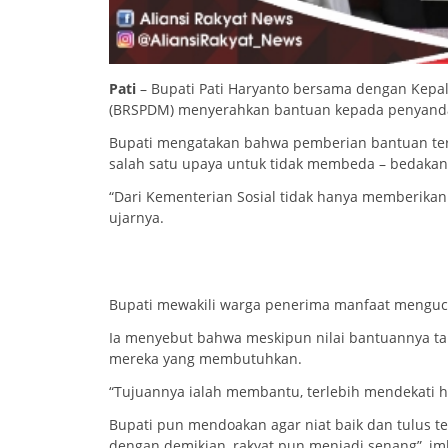
Pati
– Bupati Pati Haryanto bersama dengan Kepala
(BRSPDM) menyerahkan bantuan kepada penyandan
Bupati mengatakan bahwa pemberian bantuan ters
salah satu upaya untuk tidak membeda – bedaka
“Dari Kementerian Sosial tidak hanya memberika
ujarnya.
Bupati mewakili warga penerima manfaat mengucap
Ia menyebut bahwa meskipun nilai bantuannya t
mereka yang membutuhkan.
“Tujuannya ialah membantu, terlebih mendekati ha
Bupati pun mendoakan agar niat baik dan tulus te
dengan demikian, rakyat pun menjadi senang”, i