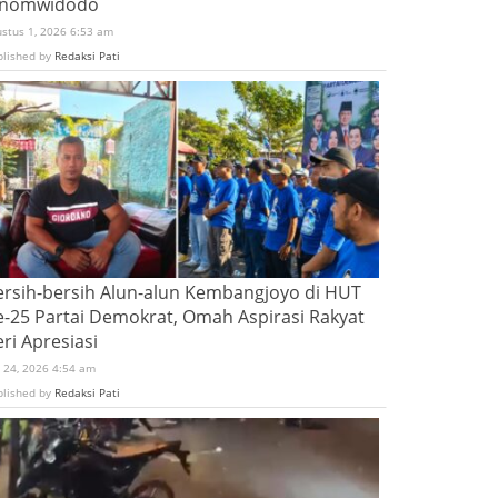
inomwidodo
ustus 1, 2026 6:53 am
blished by
Redaksi Pati
ersih-bersih Alun-alun Kembangjoyo di HUT
e-25 Partai Demokrat, Omah Aspirasi Rakyat
ri Apresiasi
i 24, 2026 4:54 am
blished by
Redaksi Pati