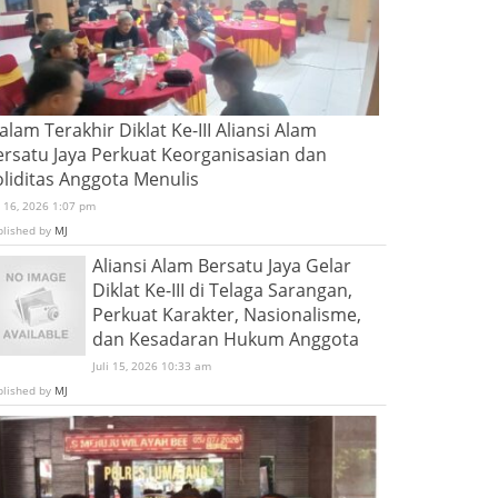
lam Terakhir Diklat Ke-III Aliansi Alam
ersatu Jaya Perkuat Keorganisasian dan
oliditas Anggota Menulis
i 16, 2026 1:07 pm
blished by
MJ
Aliansi Alam Bersatu Jaya Gelar
Diklat Ke-III di Telaga Sarangan,
Perkuat Karakter, Nasionalisme,
dan Kesadaran Hukum Anggota
Juli 15, 2026 10:33 am
blished by
MJ