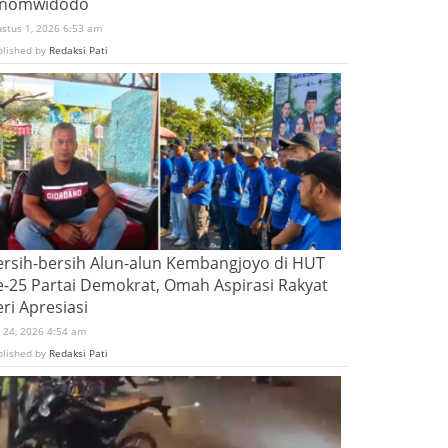
inomwidodo
ustus 1, 2026 6:53 am
blished by
Redaksi Pati
ersih-bersih Alun-alun Kembangjoyo di HUT
e-25 Partai Demokrat, Omah Aspirasi Rakyat
ri Apresiasi
i 24, 2026 4:54 am
blished by
Redaksi Pati