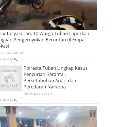
sai Tasyakuran, 10 Warga Tuban Laporkan
ugaan Pengeroyokan Beruntun di Empat
okasi
i 22, 2026 6:43 am
blished by
MJ
Polresta Tuban Ungkap Kasus
Pencurian Berantai,
Persetubuhan Anak, dan
Peredaran Narkoba
Juli 19, 2026 3:54 am
blished by
MJ