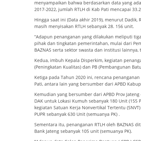
menyampaikan bahwa berdasarkan data yang ada,
2017-2022, jumlah RTLH di Kab Pati mencapai 33.2
Hingga saat ini (Data akhir 2019), menurut Dadik, 
masih menyisakan RTLH sebanyak 28. 156 unit.
“Adapun penanganan yang dilakukan meliputi tig
pihak dan tingkatan pemerintahan, mulai dari Pem
BAZNAS serta sektor swasta dan institusi lainnya
Kedua, imbuh Kepala Disperkim, kegiatan penangan
(Peningkatan Kualitas) dan PB (Pembangunan Batu
Ketiga pada Tahun 2020 ini, rencana penanganan R
Pati, antara lain yang bersumber dari APBD Kabupa
Kemudian yang bersumber dari APBD Prov Jateng 
DAK untuk Lokasi Kumuh sebanyak 180 Unit (155 P
kegiatan Satuan Kerja Nonvertikal Tertentu (SNVT
PUPR sebanyak 630 Unit (semuanya PK) .
Sementara itu, penanganan RTLH oleh BAZNAS dit
Bank Jateng sebanyak 105 unit (semuanya PK).