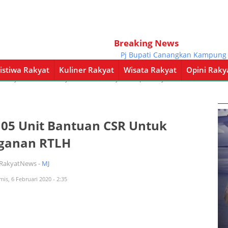
Breaking News
Pj Bupati Canangkan Kampung KB 
istiwa Rakyat
Kuliner Rakyat
Wisata Rakyat
Opini Raky
a Rakyat
Kuliner Rakyat
Wisata Rakyat
Opini Rakyat
Pemerintahan
105 Unit Bantuan CSR Untuk
ganan RTLH
iRakyatNews -
MJ
mis, 6 Februari 2020 - 2:35