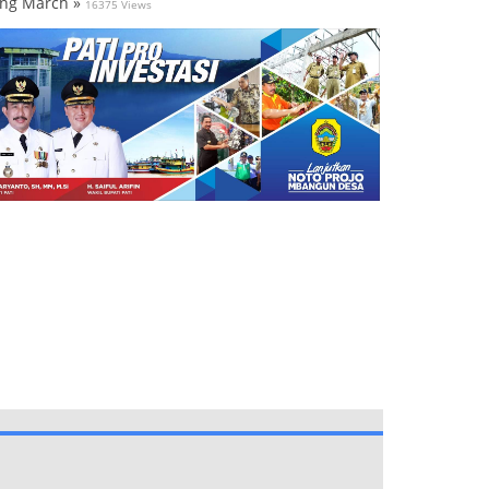
ng March »
16375 Views