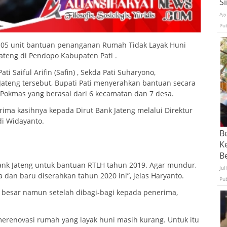
S
Ag
Pu
 105 unit bantuan penanganan Rumah Tidak Layak Huni
 Jateng di Pendopo Kabupaten Pati .
ti Saiful Arifin (Safin) , Sekda Pati Suharyono,
Jateng tersebut, Bupati Pati menyerahkan bantuan secara
Pokmas yang berasal dari 6 kecamatan dan 7 desa.
ma kasihnya kepada Dirut Bank Jateng melalui Direktur
di Widayanto.
B
K
Be
Bank Jateng untuk bantuan RTLH tahun 2019. Agar mundur,
Jul
 dan baru diserahkan tahun 2020 ini”, jelas Haryanto.
Pu
p besar namun setelah dibagi-bagi kepada penerima,
renovasi rumah yang layak huni masih kurang. Untuk itu