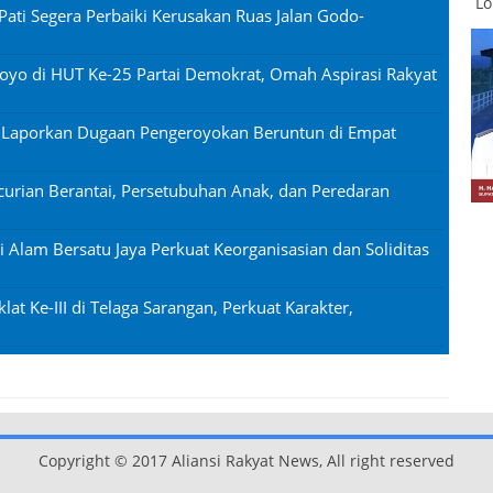
Lo
Pati Segera Perbaiki Kerusakan Ruas Jalan Godo-
oyo di HUT Ke-25 Partai Demokrat, Omah Aspirasi Rakyat
n Laporkan Dugaan Pengeroyokan Beruntun di Empat
urian Berantai, Persetubuhan Anak, dan Peredaran
si Alam Bersatu Jaya Perkuat Keorganisasian dan Soliditas
lat Ke-III di Telaga Sarangan, Perkuat Karakter,
Copyright © 2017 Aliansi Rakyat News, All right reserved