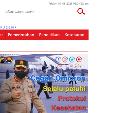
Friday, 07-08-2026 06:01:12 am
Desa Genengmulyo Juwana
at
Pemerintahan
Pendidikan
Kesehatan
Pendidikan
Kesehatan