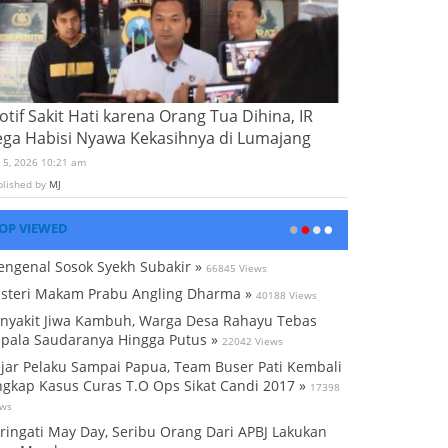
tif Sakit Hati karena Orang Tua Dihina, IR
ega Habisi Nyawa Kekasihnya di Lumajang
i 5, 2026 10:21 am
blished by
MJ
OP VIEWED
ngenal Sosok Syekh Subakir »
66845 Views
steri Makam Prabu Angling Dharma »
40188 Views
nyakit Jiwa Kambuh, Warga Desa Rahayu Tebas
pala Saudaranya Hingga Putus »
22042 Views
jar Pelaku Sampai Papua, Team Buser Pati Kembali
gkap Kasus Curas T.O Ops Sikat Candi 2017 »
17398
ews
ringati May Day, Seribu Orang Dari APBJ Lakukan