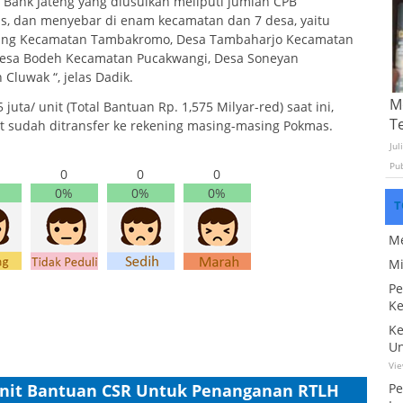
 Bank Jateng yang diusulkan meliputi jumlah CPB
s, dan menyebar di enam kecamatan dan 7 desa, yaitu
gung Kecamatan Tambakromo, Desa Tambaharjo Kecamatan
Desa Bodeh Kecamatan Pucakwangi, Desa Soneyan
luwak “, jelas Dadik.
Mo
uta/ unit (Total Bantuan Rp. 1,575 Milyar-red) saat ini,
T
t sudah ditransfer ke rekening masing-masing Pokmas.
Jul
Pu
0
0
0
0%
0%
0%
T
Me
Mi
Pe
Ke
Ke
Un
Vi
 Unit Bantuan CSR Untuk Penanganan RTLH
Pe