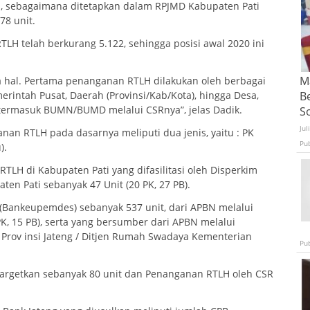
 sebagaimana ditetapkan dalam RPJMD Kabupaten Pati
78 unit.
RTLH telah berkurang 5.122, sehingga posisi awal 2020 ini
Ma
a hal. Pertama penanganan RTLH dilakukan oleh berbagai
B
erintah Pusat, Daerah (Provinsi/Kab/Kota), hingga Desa,
, termasuk BUMN/BUMD melalui CSRnya”, jelas Dadik.
S
Jul
an RTLH pada dasarnya meliputi dua jenis, yaitu : PK
Pu
).
TLH di Kabupaten Pati yang difasilitasi oleh Disperkim
ten Pati sebanyak 47 Unit (20 PK, 27 PB).
(Bankeupemdes) sebanyak 537 unit, dari APBN melalui
K, 15 PB), serta yang bersumber dari APBN melalui
) Prov insi Jateng / Ditjen Rumah Swadaya Kementerian
Pu
argetkan sebanyak 80 unit dan Penanganan RTLH oleh CSR