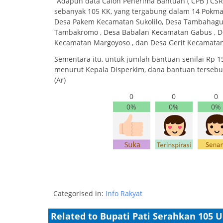
“Adapun data Calon Penerima Bantuan ( CPB ) CSR
sebanyak 105 KK, yang tergabung dalam 14 Pokma
Desa Pakem Kecamatan Sukolilo, Desa Tambaha
Tambakromo , Desa Babalan Kecamatan Gabus , 
Kecamatan Margoyoso , dan Desa Gerit Kecamatan C
Sementara itu, untuk jumlah bantuan senilai Rp 15 j
menurut Kepala Disperkim, dana bantuan tersebu
(Ar)
0
0
0
0%
0%
0%
Categorised in:
Info Rakyat
Related to Bupati Pati Serahkan 105