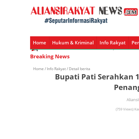
Home
Hukum & Kriminal
Info Rakyat
Per
Home
Hukum & Kriminal
Info Rakyat
Peristiw
Breaking News
Home /
Info Rakyat
/ Detail berita
Bupati Pati Serahkan 
Penan
Alians
(759 Views) Ka