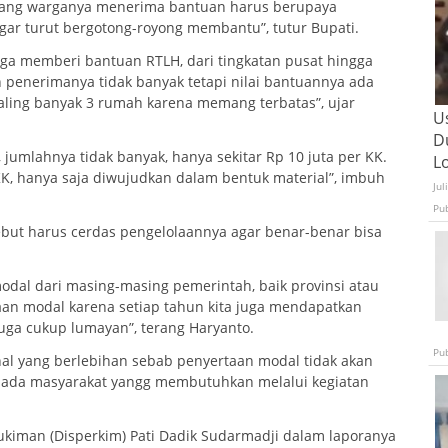
 yang warganya menerima bantuan harus berupaya
ar turut bergotong-royong membantu”, tutur Bupati.
ga memberi bantuan RTLH, dari tingkatan pusat hingga
penerimanya tidak banyak tetapi nilai bantuannya ada
aling banyak 3 rumah karena memang terbatas”, ujar
U
D
, jumlahnya tidak banyak, hanya sekitar Rp 10 juta per KK.
L
KK, hanya saja diwujudkan dalam bentuk material”, imbuh
Jul
Pu
sebut harus cerdas pengelolaannya agar benar-benar bisa
odal dari masing-masing pemerintah, baik provinsi atau
aan modal karena setiap tahun kita juga mendapatkan
uga cukup lumayan”, terang Haryanto.
Pu
hal yang berlebihan sebab penyertaan modal tidak akan
epada masyarakat yangg membutuhkan melalui kegiatan
kiman (Disperkim) Pati Dadik Sudarmadji dalam laporanya