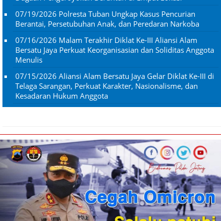
07/19/2026
Polresta Tuban Ungkap Kasus Pencurian
Berantai, Persetubuhan Anak, dan Peredaran Narkoba
07/16/2026
Malam Terakhir Diklat Ke-III Aliansi Alam
Bersatu Jaya Perkuat Keorganisasian dan Soliditas Anggota
Menulis
07/15/2026
Aliansi Alam Bersatu Jaya Gelar Diklat Ke-III di
Telaga Sarangan, Perkuat Karakter, Nasionalisme, dan
Kesadaran Hukum Anggota