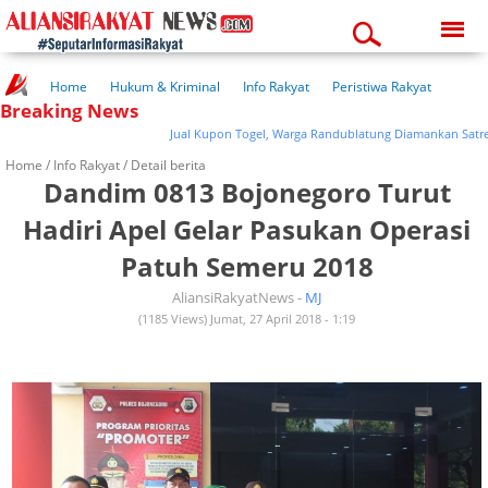
Friday, 07-08-2026
04:41:53 am
Home
Hukum & Kriminal
Info Rakyat
Peristiwa Rakyat
Breaking News
Kuliner Rakyat
Wisata Rakyat
Opini Rakyat
Pemerintahan
Pendidikan
Kesehatan
Jual Kupon Togel, Warga Randublatung Diamankan Satreskri
Home /
Info Rakyat
/ Detail berita
Dandim 0813 Bojonegoro Turut
Hadiri Apel Gelar Pasukan Operasi
Patuh Semeru 2018
AliansiRakyatNews -
MJ
(1185 Views) Jumat, 27 April 2018 - 1:19