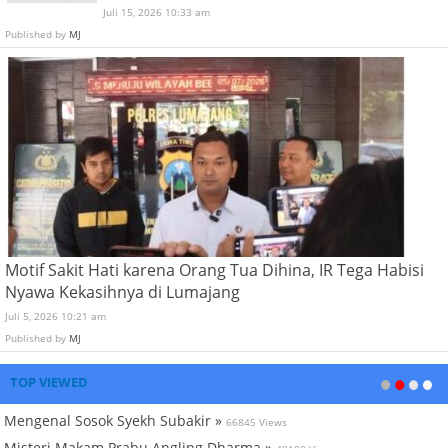
Juli 15, 2026 10:33 am
Published by
MJ
Motif Sakit Hati karena Orang Tua Dihina, IR Tega Habisi
Nyawa Kekasihnya di Lumajang
Juli 5, 2026 10:21 am
Published by
MJ
TOP VIEWED
Mengenal Sosok Syekh Subakir »
66845 Views
Misteri Makam Prabu Angling Dharma »