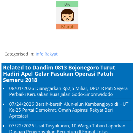
0%
Categorised in:
Info Rakyat
Related to Dandim 0813 Bojonegoro Turut
Hadiri Apel Gelar Pasukan Operasi Patuh
Semeru 2018
08/01/2026
Dianggarkan Rp2,5 Miliar, DPUTR Pati Segera
Perbaiki Kerusakan Ruas Jalan Godo-Sinomwidodo
07/24/2026
Bersih-bersih Alun-alun Kembangjoyo di HUT
Ke-25 Partai Demokrat, Omah Aspirasi Rakyat Beri
Apresiasi
07/22/2026
Usai Tasyakuran, 10 Warga Tuban Laporkan
Dugaan Pengeroyokan Beruntun di Empat Lokasi