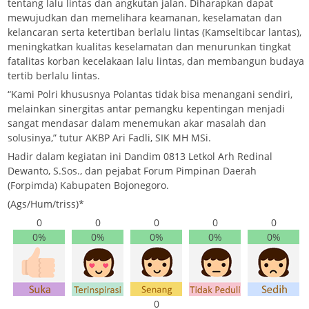
tentang lalu lintas dan angkutan jalan. Diharapkan dapat
mewujudkan dan memelihara keamanan, keselamatan dan
kelancaran serta ketertiban berlalu lintas (Kamseltibcar lantas),
meningkatkan kualitas keselamatan dan menurunkan tingkat
fatalitas korban kecelakaan lalu lintas, dan membangun budaya
tertib berlalu lintas.
“Kami Polri khususnya Polantas tidak bisa menangani sendiri,
melainkan sinergitas antar pemangku kepentingan menjadi
sangat mendasar dalam menemukan akar masalah dan
solusinya,” tutur AKBP Ari Fadli, SIK MH MSi.
Hadir dalam kegiatan ini Dandim 0813 Letkol Arh Redinal
Dewanto, S.Sos., dan pejabat Forum Pimpinan Daerah
(Forpimda) Kabupaten Bojonegoro.
(Ags/Hum/triss)*
0
0
0
0
0
0%
0%
0%
0%
0%
0