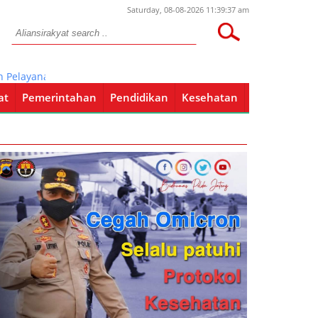
Saturday, 08-08-2026 11:39:37 am
elayanan Pada Masyarakat Dengan “DUTY MORNING”
at
Pemerintahan
Pendidikan
Kesehatan
Pendidikan
Kesehatan