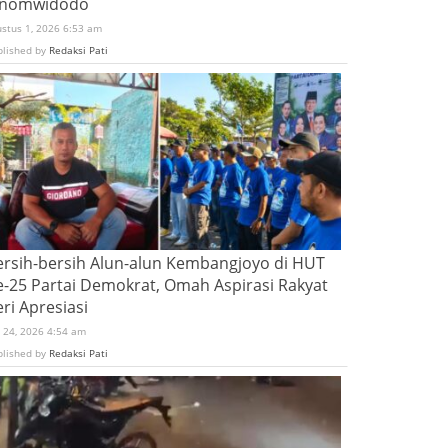
inomwidodo
ustus 1, 2026 6:53 am
blished by
Redaksi Pati
ersih-bersih Alun-alun Kembangjoyo di HUT
e-25 Partai Demokrat, Omah Aspirasi Rakyat
ri Apresiasi
i 24, 2026 4:54 am
blished by
Redaksi Pati