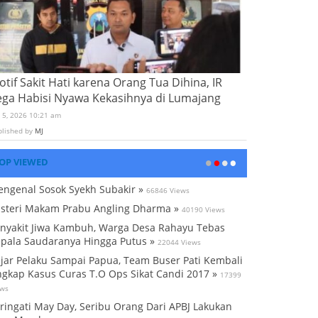
tif Sakit Hati karena Orang Tua Dihina, IR
ega Habisi Nyawa Kekasihnya di Lumajang
i 5, 2026 10:21 am
blished by
MJ
OP VIEWED
ngenal Sosok Syekh Subakir »
66846 Views
steri Makam Prabu Angling Dharma »
40190 Views
nyakit Jiwa Kambuh, Warga Desa Rahayu Tebas
pala Saudaranya Hingga Putus »
22044 Views
jar Pelaku Sampai Papua, Team Buser Pati Kembali
gkap Kasus Curas T.O Ops Sikat Candi 2017 »
17399
ews
ringati May Day, Seribu Orang Dari APBJ Lakukan