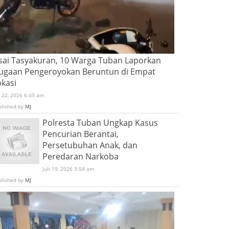
sai Tasyakuran, 10 Warga Tuban Laporkan
ugaan Pengeroyokan Beruntun di Empat
okasi
i 22, 2026 6:43 am
blished by
MJ
Polresta Tuban Ungkap Kasus
Pencurian Berantai,
Persetubuhan Anak, dan
Peredaran Narkoba
Juli 19, 2026 3:54 am
blished by
MJ