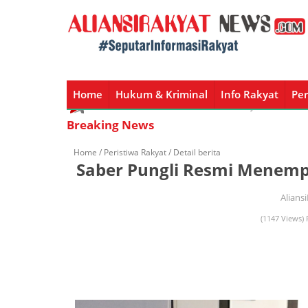
Home
Hukum & Kriminal
Info Rakyat
Per
Home
Hukum & Kriminal
Info Rakyat
Peristiw
Breaking News
Home /
Peristiwa Rakyat
/ Detail berita
Saber Pungli Resmi Menempa
Alians
(1147 Views) 