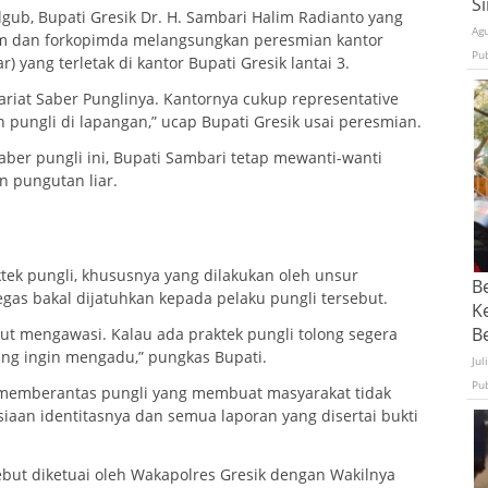
S
gub, Bupati Gresik Dr. H. Sambari Halim Radianto yang
Ag
sim dan forkopimda melangsungkan peresmian kantor
Pu
) yang terletak di kantor Bupati Gresik lantai 3.
tariat Saber Punglinya. Kantornya cukup representative
 pungli di lapangan,” ucap Bupati Gresik usai peresmian.
aber pungli ini, Bupati Sambari tetap mewanti-wanti
 pungutan liar.
tek pungli, khususnya yang dilakukan oleh unsur
B
gas bakal dijatuhkan kepada pelaku pungli tersebut.
K
Be
ut mengawasi. Kalau ada praktek pungli tolong segera
yang ingin mengadu,” pungkas Bupati.
Jul
Pu
 memberantas pungli yang membuat masyarakat tidak
iaan identitasnya dan semua laporan yang disertai bukti
sebut diketuai oleh Wakapolres Gresik dengan Wakilnya