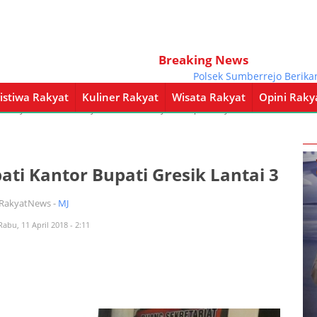
Breaking News
Polsek Sumberrejo Berikan P
istiwa Rakyat
Kuliner Rakyat
Wisata Rakyat
Opini Raky
a Rakyat
Kuliner Rakyat
Wisata Rakyat
Opini Rakyat
Pemerintahan
ti Kantor Bupati Gresik Lantai 3
iRakyatNews -
MJ
Rabu, 11 April 2018 - 2:11