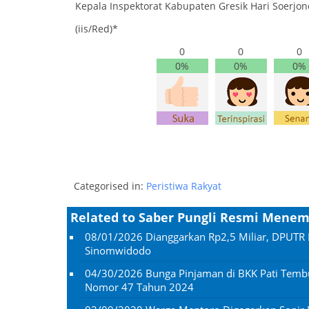
Kepala Inspektorat Kabupaten Gresik Hari Soerjon
(iis/Red)*
0
0
0
0%
0%
0%
Categorised in:
Peristiwa Rakyat
Related to Saber Pungli Resmi Menemp
08/01/2026
Dianggarkan Rp2,5 Miliar, DPUTR 
Sinomwidodo
04/30/2026
Bunga Pinjaman di BKK Pati Temb
Nomor 47 Tahun 2024