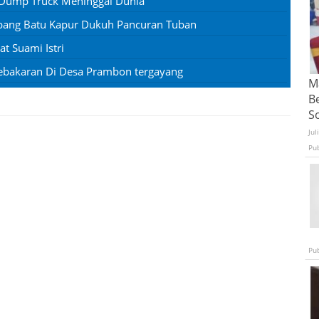
 Dump Truck Meninggal Dunia
mbang Batu Kapur Dukuh Pancuran Tuban
 Suami Istri
ebakaran Di Desa Prambon tergayang
Ma
B
S
Jul
Pu
Pu