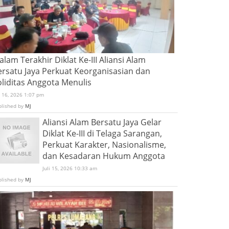
lam Terakhir Diklat Ke-III Aliansi Alam
ersatu Jaya Perkuat Keorganisasian dan
oliditas Anggota Menulis
i 16, 2026 1:07 pm
blished by
MJ
Aliansi Alam Bersatu Jaya Gelar
Diklat Ke-III di Telaga Sarangan,
Perkuat Karakter, Nasionalisme,
dan Kesadaran Hukum Anggota
Juli 15, 2026 10:33 am
blished by
MJ