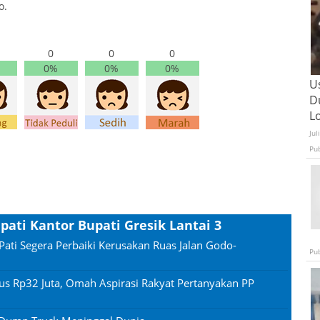
o.
0
0
0
0%
0%
0%
U
D
L
Jul
Pu
ati Kantor Bupati Gresik Lantai 3
Pati Segera Perbaiki Kerusakan Ruas Jalan Godo-
Pu
us Rp32 Juta, Omah Aspirasi Rakyat Pertanyakan PP