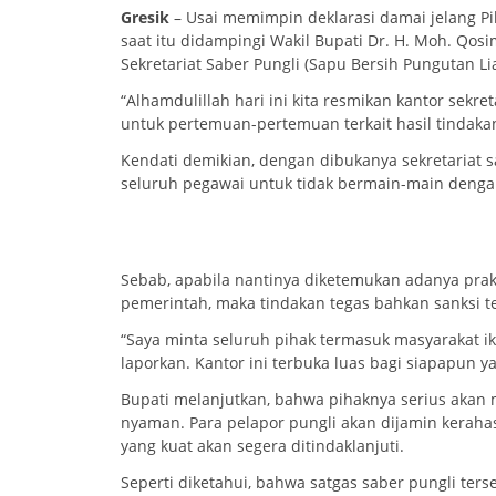
Gresik
– Usai memimpin deklarasi damai jelang Pil
saat itu didampingi Wakil Bupati Dr. H. Moh. Qo
Sekretariat Saber Pungli (Sapu Bersih Pungutan Liar
“Alhamdulillah hari ini kita resmikan kantor sekre
untuk pertemuan-pertemuan terkait hasil tindakan
Kendati demikian, dengan dibukanya sekretariat s
seluruh pegawai untuk tidak bermain-main dengan
Sebab, apabila nantinya diketemukan adanya prak
pemerintah, maka tindakan tegas bahkan sanksi te
“Saya minta seluruh pihak termasuk masyarakat ik
laporkan. Kantor ini terbuka luas bagi siapapun 
Bupati melanjutkan, bahwa pihaknya serius akan
nyaman. Para pelapor pungli akan dijamin kerahas
yang kuat akan segera ditindaklanjuti.
Seperti diketahui, bahwa satgas saber pungli ter