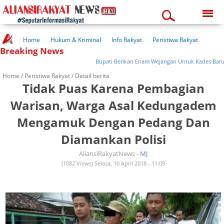
Friday, 07-08-2026
02:44:39 am
Home
Hukum & Kriminal
Info Rakyat
Peristiwa Rakyat
Breaking News
Kuliner Rakyat
Wisata Rakyat
Opini Rakyat
Pemerintahan
Pendidikan
Kesehatan
Bupati Berikan Enam Wejangan Untuk Kades Baru
Home /
Peristiwa Rakyat
/ Detail berita
Tidak Puas Karena Pembagian
Warisan, Warga Asal Kedungadem
Mengamuk Dengan Pedang Dan
Diamankan Polisi
AliansiRakyatNews -
MJ
(1082 Views) Selasa, 10 April 2018 - 11:09