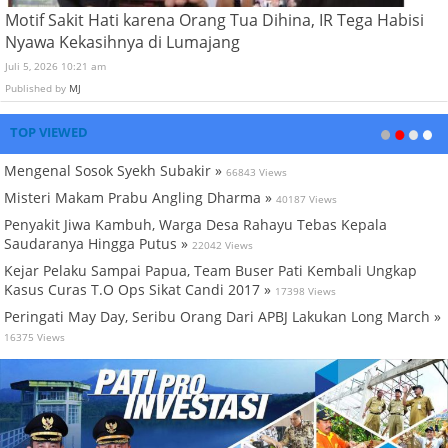
Motif Sakit Hati karena Orang Tua Dihina, IR Tega Habisi
Nyawa Kekasihnya di Lumajang
Juli 5, 2026 10:21 am
Published by
MJ
TOP VIEWED
Mengenal Sosok Syekh Subakir »
66843 Views
Misteri Makam Prabu Angling Dharma »
40187 Views
Penyakit Jiwa Kambuh, Warga Desa Rahayu Tebas Kepala
Saudaranya Hingga Putus »
22042 Views
Kejar Pelaku Sampai Papua, Team Buser Pati Kembali Ungkap
Kasus Curas T.O Ops Sikat Candi 2017 »
17398 Views
Peringati May Day, Seribu Orang Dari APBJ Lakukan Long March »
16375 Views