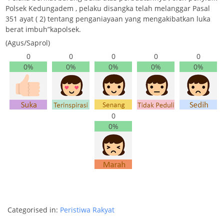
Polsek Kedungadem , pelaku disangka telah melanggar Pasal
351 ayat ( 2) tentang penganiayaan yang mengakibatkan luka
berat imbuh”kapolsek.
(Agus/Saprol)
0
0
0
0
0
0%
0%
0%
0%
0%
0
0%
Categorised in:
Peristiwa Rakyat