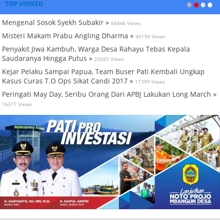
TOP VIEWED
Mengenal Sosok Syekh Subakir »
66846 Views
Misteri Makam Prabu Angling Dharma »
40190 Views
Penyakit Jiwa Kambuh, Warga Desa Rahayu Tebas Kepala
Saudaranya Hingga Putus »
22043 Views
Kejar Pelaku Sampai Papua, Team Buser Pati Kembali Ungkap
Kasus Curas T.O Ops Sikat Candi 2017 »
17399 Views
Peringati May Day, Seribu Orang Dari APBJ Lakukan Long March »
16377 Views