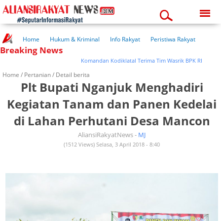
Saturday, 08-08-2026
06:35:54 am
Home
Hukum & Kriminal
Info Rakyat
Peristiwa Rakyat
Breaking News
Kuliner Rakyat
Wisata Rakyat
Opini Rakyat
Pemerintahan
Pendidikan
Kesehatan
Komandan Kodiklatal Terima Tim Wasrik BPK RI
Home /
Pertanian
/ Detail berita
Plt Bupati Nganjuk Menghadiri
Kegiatan Tanam dan Panen Kedelai
di Lahan Perhutani Desa Mancon
AliansiRakyatNews -
MJ
(1512 Views) Selasa, 3 April 2018 - 8:40