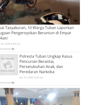
sai Tasyakuran, 10 Warga Tuban Laporkan
ugaan Pengeroyokan Beruntun di Empat
okasi
i 22, 2026 6:43 am
blished by
MJ
Polresta Tuban Ungkap Kasus
Pencurian Berantai,
Persetubuhan Anak, dan
Peredaran Narkoba
Juli 19, 2026 3:54 am
blished by
MJ