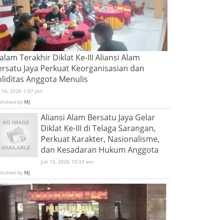
lam Terakhir Diklat Ke-III Aliansi Alam
ersatu Jaya Perkuat Keorganisasian dan
oliditas Anggota Menulis
i 16, 2026 1:07 pm
blished by
MJ
Aliansi Alam Bersatu Jaya Gelar
Diklat Ke-III di Telaga Sarangan,
Perkuat Karakter, Nasionalisme,
dan Kesadaran Hukum Anggota
Juli 15, 2026 10:33 am
blished by
MJ