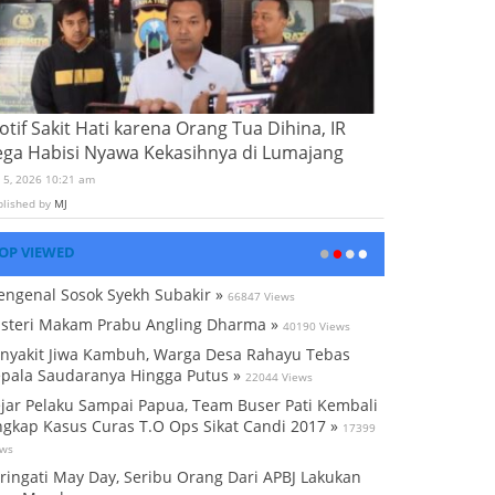
tif Sakit Hati karena Orang Tua Dihina, IR
ega Habisi Nyawa Kekasihnya di Lumajang
i 5, 2026 10:21 am
blished by
MJ
OP VIEWED
ngenal Sosok Syekh Subakir »
66847 Views
steri Makam Prabu Angling Dharma »
40190 Views
nyakit Jiwa Kambuh, Warga Desa Rahayu Tebas
pala Saudaranya Hingga Putus »
22044 Views
jar Pelaku Sampai Papua, Team Buser Pati Kembali
gkap Kasus Curas T.O Ops Sikat Candi 2017 »
17399
ews
ringati May Day, Seribu Orang Dari APBJ Lakukan