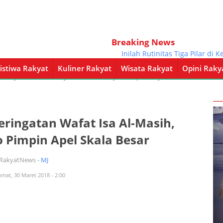
Breaking News
Inilah Rutinitas Tiga Pilar di Kelur
istiwa Rakyat
Kuliner Rakyat
Wisata Rakyat
Opini Raky
a Rakyat
Kuliner Rakyat
Wisata Rakyat
Opini Rakyat
Pemerintahan
ringatan Wafat Isa Al-Masih,
 Pimpin Apel Skala Besar
iRakyatNews -
MJ
umat, 30 Maret 2018 - 2:00