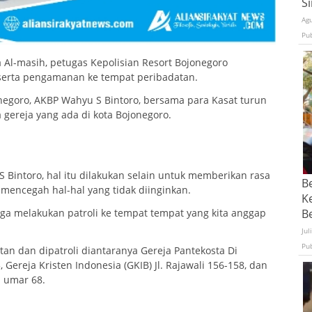
S
Ag
Pu
 Al-masih, petugas Kepolisian Resort Bojonegoro
 serta pengamanan ke tempat peribadatan.
jonegoro, AKBP Wahyu S Bintoro, bersama para Kasat turun
gereja yang ada di kota Bojonegoro.
 Bintoro, hal itu dilakukan selain untuk memberikan rasa
B
encegah hal-hal yang tidak diinginkan.
K
juga melakukan patroli ke tempat tempat yang kita anggap
Be
Jul
Pu
an dan dipatroli diantaranya Gereja Pantekosta Di
Gereja Kristen Indonesia (GKIB) Jl. Rajawali 156-158, dan
u umar 68.