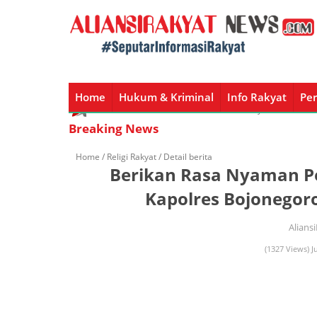
Home
Hukum & Kriminal
Info Rakyat
Per
Home
Hukum & Kriminal
Info Rakyat
Peristiw
Breaking News
Home /
Religi Rakyat
/ Detail berita
Berikan Rasa Nyaman Pe
Kapolres Bojonegoro
Alians
(1327 Views) J