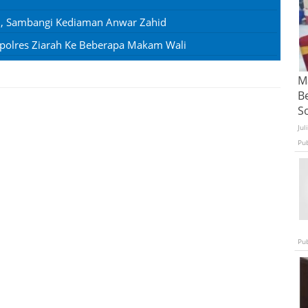
U, Sambangi Kediaman Anwar Zahid
polres Ziarah Ke Beberapa Makam Wali
Ma
B
S
Jul
Pu
Pu