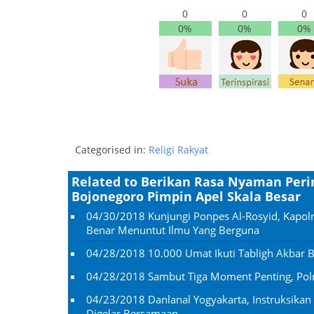
0
0
0
0%
0%
0%
Categorised in:
Religi Rakyat
Related to Berikan Rasa Nyaman Perin
Bojonegoro Pimpin Apel Skala Besar
04/30/2018
Kunjungi Ponpes Al-Rosyid, Kapol
Benar Menuntut Ilmu Yang Berguna
04/28/2018
10.000 Umat Ikuti Tabligh Akbar
04/28/2018
Sambut Tiga Moment Penting, Polr
04/23/2018
Danlanal Yogyakarta, Instruksika
Digelar Bersamaan