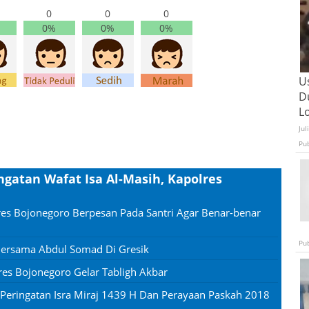
0
0
0
0%
0%
0%
U
D
L
Jul
Pu
gatan Wafat Isa Al-Masih, Kapolres
res Bojonegoro Berpesan Pada Santri Agar Benar-benar
Pu
 Bersama Abdul Somad Di Gresik
es Bojonegoro Gelar Tabligh Akbar
n Peringatan Isra Miraj 1439 H Dan Perayaan Paskah 2018