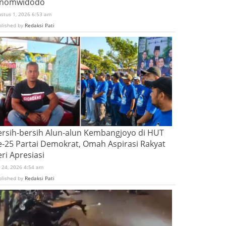
inomwidodo
ustus 1, 2026 6:53 am
blished by
Redaksi Pati
ersih-bersih Alun-alun Kembangjoyo di HUT
e-25 Partai Demokrat, Omah Aspirasi Rakyat
ri Apresiasi
i 24, 2026 4:54 am
blished by
Redaksi Pati