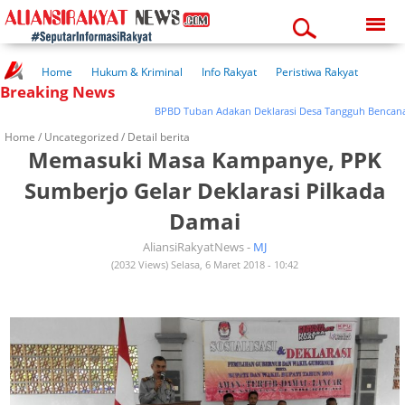
Thursday, 06-08-2026
06:28:42 pm
Home
Hukum & Kriminal
Info Rakyat
Peristiwa Rakyat
Breaking News
Kuliner Rakyat
Wisata Rakyat
Opini Rakyat
Pemerintahan
Pendidikan
Kesehatan
BPBD Tuban Adakan Deklarasi Desa Tangguh Bencana
Home /
Uncategorized
/ Detail berita
Memasuki Masa Kampanye, PPK
Sumberjo Gelar Deklarasi Pilkada
Damai
AliansiRakyatNews -
MJ
(2032 Views) Selasa, 6 Maret 2018 - 10:42