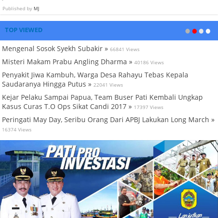
Published by
MJ
TOP VIEWED
Mengenal Sosok Syekh Subakir »
66841 Views
Misteri Makam Prabu Angling Dharma »
40186 Views
Penyakit Jiwa Kambuh, Warga Desa Rahayu Tebas Kepala
Saudaranya Hingga Putus »
22041 Views
Kejar Pelaku Sampai Papua, Team Buser Pati Kembali Ungkap
Kasus Curas T.O Ops Sikat Candi 2017 »
17397 Views
Peringati May Day, Seribu Orang Dari APBJ Lakukan Long March »
16374 Views