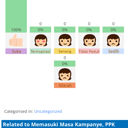
0
0
0
0
100%
0%
0%
0%
0%
0
0%
Categorised in:
Uncategorized
Related to Memasuki Masa Kampanye, PPK