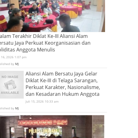
lam Terakhir Diklat Ke-III Aliansi Alam
ersatu Jaya Perkuat Keorganisasian dan
oliditas Anggota Menulis
i 16, 2026 1:07 pm
blished by
MJ
Aliansi Alam Bersatu Jaya Gelar
Diklat Ke-III di Telaga Sarangan,
Perkuat Karakter, Nasionalisme,
dan Kesadaran Hukum Anggota
Juli 15, 2026 10:33 am
blished by
MJ