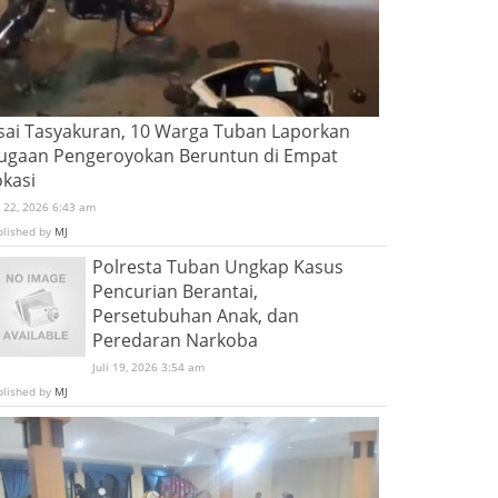
sai Tasyakuran, 10 Warga Tuban Laporkan
ugaan Pengeroyokan Beruntun di Empat
okasi
i 22, 2026 6:43 am
blished by
MJ
Polresta Tuban Ungkap Kasus
Pencurian Berantai,
Persetubuhan Anak, dan
Peredaran Narkoba
Juli 19, 2026 3:54 am
blished by
MJ