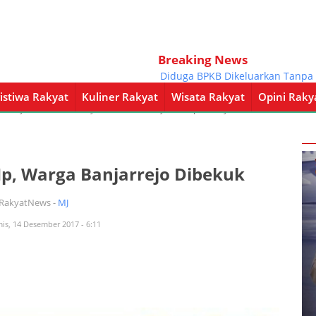
Breaking News
Diduga BPKB Dikeluarkan Tanpa Perse
istiwa Rakyat
Kuliner Rakyat
Wisata Rakyat
Opini Raky
a Rakyat
Kuliner Rakyat
Wisata Rakyat
Opini Rakyat
Pemerintahan
p, Warga Banjarrejo Dibekuk
iRakyatNews -
MJ
is, 14 Desember 2017 - 6:11