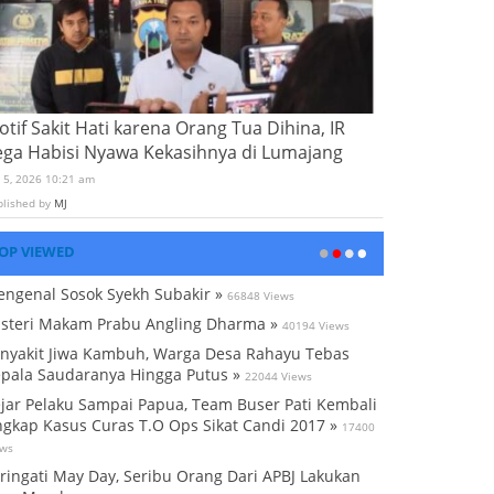
tif Sakit Hati karena Orang Tua Dihina, IR
ega Habisi Nyawa Kekasihnya di Lumajang
i 5, 2026 10:21 am
blished by
MJ
OP VIEWED
ngenal Sosok Syekh Subakir »
66848 Views
steri Makam Prabu Angling Dharma »
40194 Views
nyakit Jiwa Kambuh, Warga Desa Rahayu Tebas
pala Saudaranya Hingga Putus »
22044 Views
jar Pelaku Sampai Papua, Team Buser Pati Kembali
gkap Kasus Curas T.O Ops Sikat Candi 2017 »
17400
ews
ringati May Day, Seribu Orang Dari APBJ Lakukan