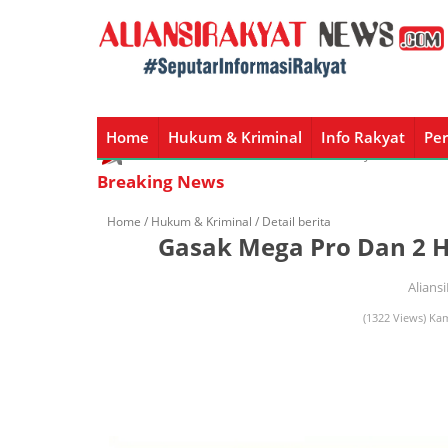
Home
Hukum & Kriminal
Info Rakyat
Per
Home
Hukum & Kriminal
Info Rakyat
Peristiw
Breaking News
Home /
Hukum & Kriminal
/ Detail berita
Gasak Mega Pro Dan 2 H
Alians
(1322 Views) Kam