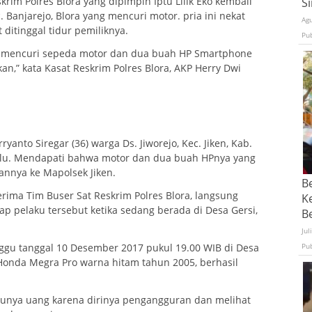
krim Polres Blora yang dipimpin Iptu Lilik Eko kembali
S
anjarejo, Blora yang mencuri motor. pria ini nekat
Ag
 ditinggal tidur pemiliknya.
Pu
ang mencuri sepeda motor dan dua buah HP Smartphone
an,” kata Kasat Reskrim Polres Blora, AKP Herry Dwi
anto Siregar (36) warga Ds. Jiworejo, Kec. Jiken, Kab.
 lalu. Mendapati bahwa motor dan dua buah HPnya yang
annya ke Mapolsek Jiken.
B
erima Tim Buser Sat Reskrim Polres Blora, langsung
K
 pelaku tersebut ketika sedang berada di Desa Gersi,
Be
Jul
Pu
nggu tanggal 10 Desember 2017 pukul 19.00 WIB di Desa
Honda Megra Pro warna hitam tahun 2005, berhasil
unya uang karena dirinya pengangguran dan melihat