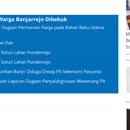
 Warga Banjarrejo Dibekuk
tik Dugaan Permainan Harga pada Bahan Baku Utama
Ma
B
an Pati
S
g Solusi Lahan Pundenrejo
Jul
Pu
g Solusi Lahan Pundenrejo
rban Banjir Diduga Distop Plt Sekertaris Paryanto
apati Laporan Dugaan Penyalahgunaan Wewenang Plt
Pu