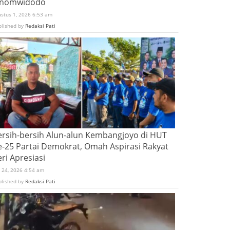
inomwidodo
ustus 1, 2026 6:53 am
blished by
Redaksi Pati
ersih-bersih Alun-alun Kembangjoyo di HUT
e-25 Partai Demokrat, Omah Aspirasi Rakyat
ri Apresiasi
i 24, 2026 4:54 am
blished by
Redaksi Pati