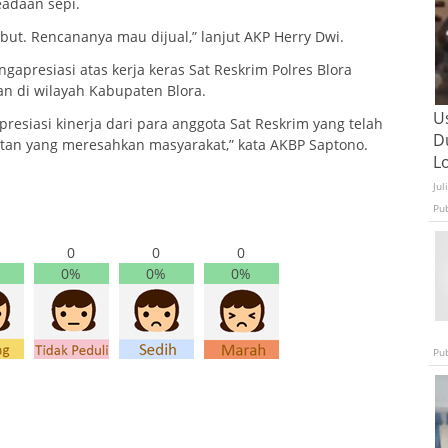
eadaan sepi.
t. Rencananya mau dijual,” lanjut AKP Herry Dwi.
gapresiasi atas kerja keras Sat Reskrim Polres Blora
n di wilayah Kabupaten Blora.
U
resiasi kinerja dari para anggota Sat Reskrim yang telah
D
atan yang meresahkan masyarakat,” kata AKBP Saptono.
L
Jul
Pu
0
0
0
0%
0%
0%
Pu