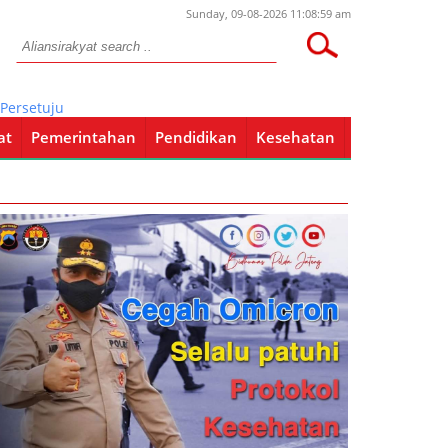
Sunday, 09-08-2026 11:08:59 am
tujuan, Sengketa Kredit di Tuban Masuk Meja BPSK
at
Pemerintahan
Pendidikan
Kesehatan
Pendidikan
Kesehatan