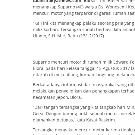
Aliansirakyatnews.com, Blora
– Tim Buser Sat Res
menangkap Suparno (40) warga Ds. Wonosemi Kec. B
mencuri motor yang terparkir di garasi rumah saat
“Kali ini kita menangkap pelaku seorang pria y
milik korban. Tersangka sudah berhasil kita amank
Utomo, S.H. M.H, Rabu (13/12/2017).
Suparno mencuri motor di rumah milik Edward Ferry
Blora, pada hari Selasa tanggal 15 Agustus 2017
ditaruh di meja hilang, korban langsung melapork
Berkat adanya informasi dari masyarakat yang dit
melakukan penyelidikan dan penangkapan terhadap
Kecamatan Jepon, Blora.
“Dari tangan tersangka yang kita tangkap hari Mi
Gersi. Dengan barang bukti sebuah motor merek 
diamankan petugas,” kata Kasat Reskrim.
Tersangka mengaku mencuri motor karena tidak p