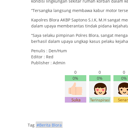
kondisi lingkungan sekitar rumah korban dalam k
“Tersangka langsung membawa kabur motor tersebu
Kapolres Blora AKBP Saptono S.I.K, M.H sangat men
dalam upaya memberantas tindak pidana kejahata
“Saya selaku pimpinan Polres Blora, sangat mengap
berhasil dalam upaya ungkap kasus pelaku kejah
Penulis : Den/Hum
Editor : Red
Publisher : Admin
0
0
0
0%
0%
0%
Tag
#Berita Blora