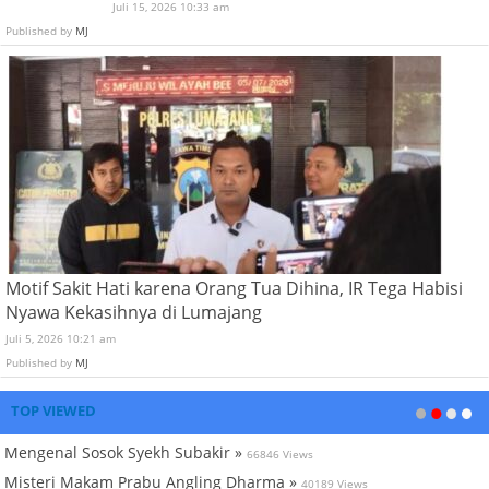
Juli 15, 2026 10:33 am
Published by
MJ
Motif Sakit Hati karena Orang Tua Dihina, IR Tega Habisi
Nyawa Kekasihnya di Lumajang
Juli 5, 2026 10:21 am
Published by
MJ
TOP VIEWED
Mengenal Sosok Syekh Subakir »
66846 Views
Misteri Makam Prabu Angling Dharma »
40189 Views