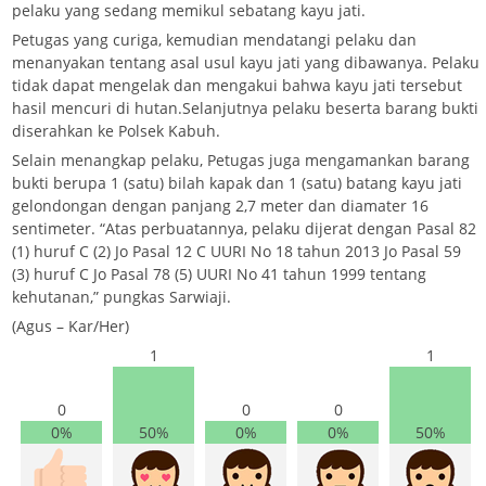
pelaku yang sedang memikul sebatang kayu jati.
Petugas yang curiga, kemudian mendatangi pelaku dan
menanyakan tentang asal usul kayu jati yang dibawanya. Pelaku
tidak dapat mengelak dan mengakui bahwa kayu jati tersebut
hasil mencuri di hutan.Selanjutnya pelaku beserta barang bukti
diserahkan ke Polsek Kabuh.
Selain menangkap pelaku, Petugas juga mengamankan barang
bukti berupa 1 (satu) bilah kapak dan 1 (satu) batang kayu jati
gelondongan dengan panjang 2,7 meter dan diamater 16
sentimeter. “Atas perbuatannya, pelaku dijerat dengan Pasal 82
(1) huruf C (2) Jo Pasal 12 C UURI No 18 tahun 2013 Jo Pasal 59
(3) huruf C Jo Pasal 78 (5) UURI No 41 tahun 1999 tentang
kehutanan,” pungkas Sarwiaji.
(Agus – Kar/Her)
1
1
0
0
0
0%
50%
0%
0%
50%