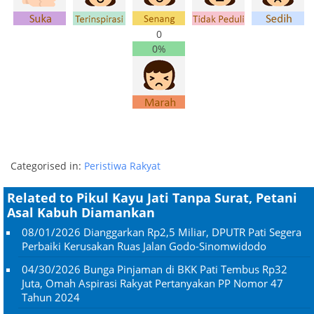
0
0%
Categorised in:
Peristiwa Rakyat
Related to Pikul Kayu Jati Tanpa Surat, Petani
Asal Kabuh Diamankan
08/01/2026
Dianggarkan Rp2,5 Miliar, DPUTR Pati Segera
Perbaiki Kerusakan Ruas Jalan Godo-Sinomwidodo
04/30/2026
Bunga Pinjaman di BKK Pati Tembus Rp32
Juta, Omah Aspirasi Rakyat Pertanyakan PP Nomor 47
Tahun 2024