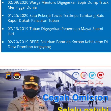
02/09/2020
Warga Mentoro Digegerkan Sopir Dump Truck
Meninggal Dunia
01/25/2020
Satu Pekerja Tewas Tertimpa Tambang Batu
Kapur Dukuh Pancuran Tuban
07/13/2019
Tuban Digegerkan Penemuan Mayat Suami
Istri
02/20/2019
BPBD Salurkan Bantuan Korban Kebakaran Di
Desa Prambon tergayang