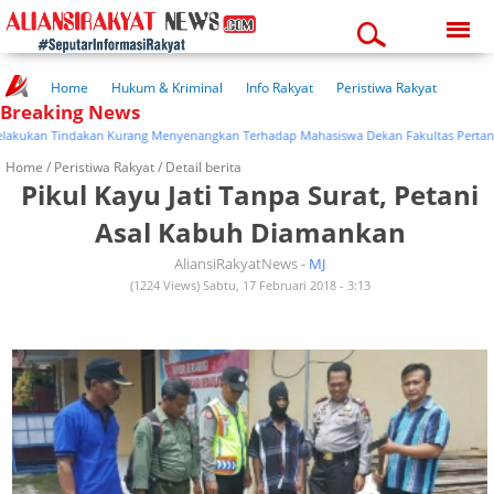
Friday, 07-08-2026
11:10:26 pm
Home
Hukum & Kriminal
Info Rakyat
Peristiwa Rakyat
Breaking News
Kuliner Rakyat
Wisata Rakyat
Opini Rakyat
Pemerintahan
Pendidikan
Kesehatan
ukan Tindakan Kurang Menyenangkan Terhadap Mahasiswa Dekan Fakultas Pertanian
Home /
Peristiwa Rakyat
/ Detail berita
Pikul Kayu Jati Tanpa Surat, Petani
Asal Kabuh Diamankan
AliansiRakyatNews -
MJ
(1224 Views) Sabtu, 17 Februari 2018 - 3:13