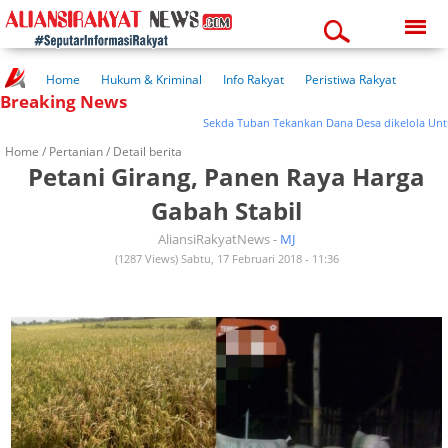
Thursday, 06-08-2026
11:02:22 am
Home
Hukum & Kriminal
Info Rakyat
Peristiwa Rakyat
Breaking News
Kuliner Rakyat
Wisata Rakyat
Opini Rakyat
Pemerintahan
Pendidikan
Kesehatan
Sekda Tuban Tekankan Dana Desa dikelola Untuk 
Home /
Pertanian
/ Detail berita
Petani Girang, Panen Raya Harga
Gabah Stabil
AliansiRakyatNews -
MJ
(1287 Views) Sabtu, 17 Februari 2018 - 11:36