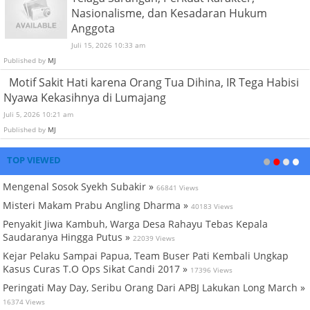
Nasionalisme, dan Kesadaran Hukum
Anggota
Juli 15, 2026 10:33 am
Published by
MJ
Motif Sakit Hati karena Orang Tua Dihina, IR Tega Habisi
Nyawa Kekasihnya di Lumajang
Juli 5, 2026 10:21 am
Published by
MJ
TOP VIEWED
Mengenal Sosok Syekh Subakir »
66841 Views
Misteri Makam Prabu Angling Dharma »
40183 Views
Penyakit Jiwa Kambuh, Warga Desa Rahayu Tebas Kepala
Saudaranya Hingga Putus »
22039 Views
Kejar Pelaku Sampai Papua, Team Buser Pati Kembali Ungkap
Kasus Curas T.O Ops Sikat Candi 2017 »
17396 Views
Peringati May Day, Seribu Orang Dari APBJ Lakukan Long March »
16374 Views