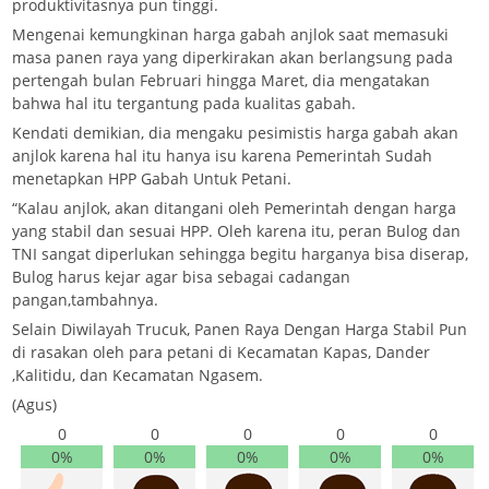
produktivitasnya pun tinggi.
Mengenai kemungkinan harga gabah anjlok saat memasuki
masa panen raya yang diperkirakan akan berlangsung pada
pertengah bulan Februari hingga Maret, dia mengatakan
bahwa hal itu tergantung pada kualitas gabah.
Kendati demikian, dia mengaku pesimistis harga gabah akan
anjlok karena hal itu hanya isu karena Pemerintah Sudah
menetapkan HPP Gabah Untuk Petani.
“Kalau anjlok, akan ditangani oleh Pemerintah dengan harga
yang stabil dan sesuai HPP. Oleh karena itu, peran Bulog dan
TNI sangat diperlukan sehingga begitu harganya bisa diserap,
Bulog harus kejar agar bisa sebagai cadangan
pangan,tambahnya.
Selain Diwilayah Trucuk, Panen Raya Dengan Harga Stabil Pun
di rasakan oleh para petani di Kecamatan Kapas, Dander
,Kalitidu, dan Kecamatan Ngasem.
(Agus)
0
0
0
0
0
0%
0%
0%
0%
0%