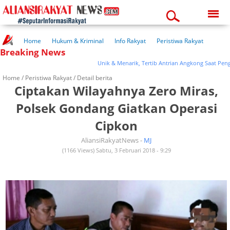
Sunday, 09-08-2026
02:08:32 am
Home
Hukum & Kriminal
Info Rakyat
Peristiwa Rakyat
Breaking News
Kuliner Rakyat
Wisata Rakyat
Opini Rakyat
Pemerintahan
Pendidikan
Kesehatan
Unik & Menarik, Tertib Antrian Angkong Saat Pengecor
Home /
Peristiwa Rakyat
/ Detail berita
Ciptakan Wilayahnya Zero Miras,
Polsek Gondang Giatkan Operasi
Cipkon
AliansiRakyatNews -
MJ
(1166 Views) Sabtu, 3 Februari 2018 - 9:29