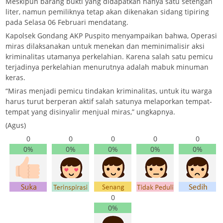
Meskipun barang bukti yang didapatkan hanya satu setengah
liter, namun pemiliknya tetap akan dikenakan sidang tipiring
pada Selasa 06 Februari mendatang.
Kapolsek Gondang AKP Puspito menyampaikan bahwa, Operasi
miras dilaksanakan untuk menekan dan meminimalisir aksi
kriminalitas utamanya perkelahian. Karena salah satu pemicu
terjadinya perkelahian menurutnya adalah mabuk minuman
keras.
“Miras menjadi pemicu tindakan kriminalitas, untuk itu warga
harus turut berperan aktif salah satunya melaporkan tempat-
tempat yang disinyalir menjual miras,” ungkapnya.
(Agus)
0
0
0
0
0
0%
0%
0%
0%
0%
0
0%