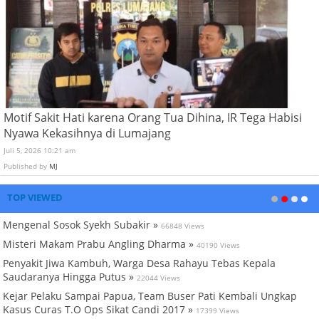
Motif Sakit Hati karena Orang Tua Dihina, IR Tega Habisi
Nyawa Kekasihnya di Lumajang
Juli 5, 2026 10:21 am
Published by
MJ
TOP VIEWED
Mengenal Sosok Syekh Subakir »
66848 Views
Misteri Makam Prabu Angling Dharma »
40190 Views
Penyakit Jiwa Kambuh, Warga Desa Rahayu Tebas Kepala
Saudaranya Hingga Putus »
22044 Views
Kejar Pelaku Sampai Papua, Team Buser Pati Kembali Ungkap
Kasus Curas T.O Ops Sikat Candi 2017 »
17399 Views