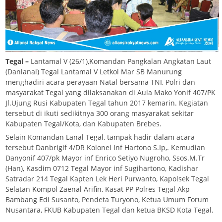
Tegal –
Lantamal V (26/1),Komandan Pangkalan Angkatan Laut
(Danlanal) Tegal Lantamal V Letkol Mar SB Manurung
menghadiri acara perayaan Natal bersama TNI, Polri dan
masyarakat Tegal yang dilaksanakan di Aula Mako Yonif 407/PK
Jl.Ujung Rusi Kabupaten Tegal tahun 2017 kemarin. Kegiatan
tersebut di ikuti sedikitnya 300 orang masyarakat sekitar
Kabupaten Tegal/Kota, dan Kabupaten Brebes.
Selain Komandan Lanal Tegal, tampak hadir dalam acara
tersebut Danbrigif 4/DR Kolonel Inf Hartono S.Ip,. Kemudian
Danyonif 407/pk Mayor inf Enrico Setiyo Nugroho, Ssos.M.Tr
(Han), Kasdim 0712 Tegal Mayor inf Sugihartono, Kadishar
Satradar 214 Tegal Kapten Lek Heri Purwanto, Kapolsek Tegal
Selatan Kompol Zaenal Arifin, Kasat PP Polres Tegal Akp
Bambang Edi Susanto, Pendeta Turyono, Ketua Umum Forum
Nusantara, FKUB Kabupaten Tegal dan ketua BKSD Kota Tegal.