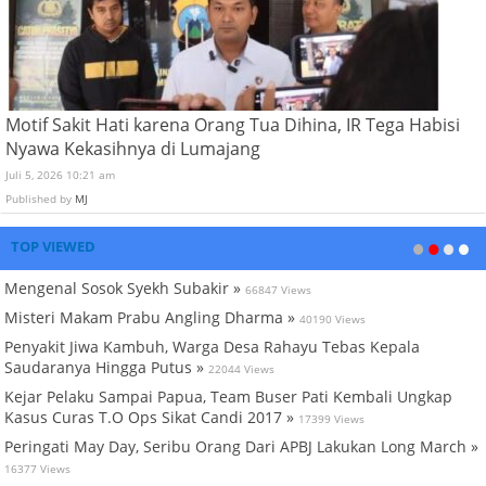
Motif Sakit Hati karena Orang Tua Dihina, IR Tega Habisi
Nyawa Kekasihnya di Lumajang
Juli 5, 2026 10:21 am
Published by
MJ
TOP VIEWED
Mengenal Sosok Syekh Subakir »
66847 Views
Misteri Makam Prabu Angling Dharma »
40190 Views
Penyakit Jiwa Kambuh, Warga Desa Rahayu Tebas Kepala
Saudaranya Hingga Putus »
22044 Views
Kejar Pelaku Sampai Papua, Team Buser Pati Kembali Ungkap
Kasus Curas T.O Ops Sikat Candi 2017 »
17399 Views
Peringati May Day, Seribu Orang Dari APBJ Lakukan Long March »
16377 Views