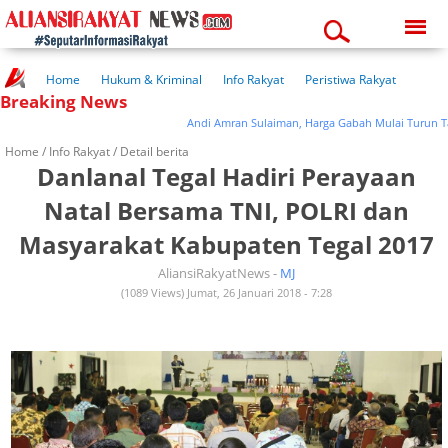
Saturday, 08-08-2026
02:34:47 pm
Home
Hukum & Kriminal
Info Rakyat
Peristiwa Rakyat
Breaking News
Kuliner Rakyat
Wisata Rakyat
Opini Rakyat
Pemerintahan
Pendidikan
Kesehatan
Andi Amran Sulaiman, Harga Gabah Mulai Turun Tanda
Home /
Info Rakyat
/ Detail berita
Danlanal Tegal Hadiri Perayaan
Natal Bersama TNI, POLRI dan
Masyarakat Kabupaten Tegal 2017
AliansiRakyatNews -
MJ
(1089 Views) Jumat, 26 Januari 2018 - 7:28