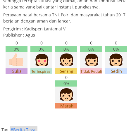
sehingga tercipta situasi yang damai, aman dan kondusif serta
kerja sama yang baik antar instansi, pungkasnya.
Perayaan natal bersama TNI, Polri dan masyarakat tahun 2017
berjalan dengan aman dan lancar.
Pengirim : Kadispen Lantamal V
Publisher : Agus
0
0
0
0
0
0%
0%
0%
0%
0%
0
0%
Tag
#Berita Tegal