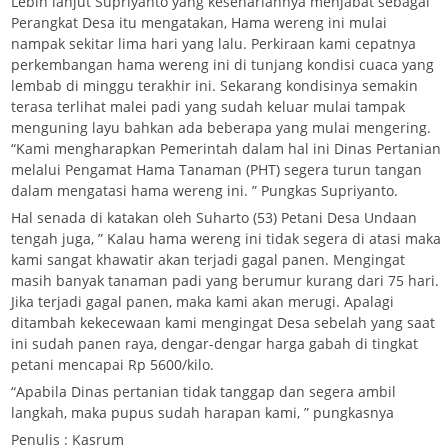
Lebih lanjut Supriyanto yang kesehariannya menjabat sebagai
Perangkat Desa itu mengatakan, Hama wereng ini mulai
nampak sekitar lima hari yang lalu. Perkiraan kami cepatnya
perkembangan hama wereng ini di tunjang kondisi cuaca yang
lembab di minggu terakhir ini. Sekarang kondisinya semakin
terasa terlihat malei padi yang sudah keluar mulai tampak
menguning layu bahkan ada beberapa yang mulai mengering.
“Kami mengharapkan Pemerintah dalam hal ini Dinas Pertanian
melalui Pengamat Hama Tanaman (PHT) segera turun tangan
dalam mengatasi hama wereng ini. ” Pungkas Supriyanto.
Hal senada di katakan oleh Suharto (53) Petani Desa Undaan
tengah juga, ” Kalau hama wereng ini tidak segera di atasi maka
kami sangat khawatir akan terjadi gagal panen. Mengingat
masih banyak tanaman padi yang berumur kurang dari 75 hari.
Jika terjadi gagal panen, maka kami akan merugi. Apalagi
ditambah kekecewaan kami mengingat Desa sebelah yang saat
ini sudah panen raya, dengar-dengar harga gabah di tingkat
petani mencapai Rp 5600/kilo.
“Apabila Dinas pertanian tidak tanggap dan segera ambil
langkah, maka pupus sudah harapan kami, ” pungkasnya
Penulis : Kasrum