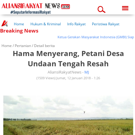
Friday, 07-08-2026
02:53:42 pm
Home
Hukum & Kriminal
Info Rakyat
Peristiwa Rakyat
Breaking News
Kuliner Rakyat
Wisata Rakyat
Opini Rakyat
Pemerintahan
Pendidikan
Kesehatan
Ketua Gerakan Masyarakat Indonesia (GMBI) Siap Du
Home /
Pertanian
/ Detail berita
Hama Menyerang, Petani Desa
Undaan Tengah Resah
AliansiRakyatNews -
MJ
(1509 Views) Jumat, 12 Januari 2018 - 1:26