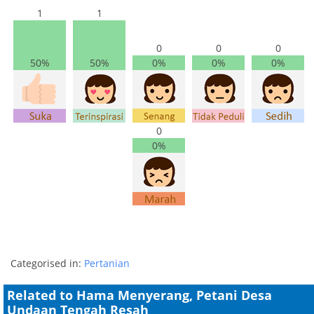
1
1
0
0
0
50%
50%
0%
0%
0%
0
0%
Categorised in:
Pertanian
Related to Hama Menyerang, Petani Desa
Undaan Tengah Resah