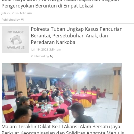
Pengeroyokan Beruntun di Empat Lokasi
Juli 22, 2026 6:43 am
Published by
MJ
Polresta Tuban Ungkap Kasus Pencurian
Berantai, Persetubuhan Anak, dan
Peredaran Narkoba
Juli 19, 2026 3:54 am
Published by
MJ
Malam Terakhir Diklat Ke-III Aliansi Alam Bersatu Jaya
Perkuat Keorganisasian dan Soliditas Anggota Menulis