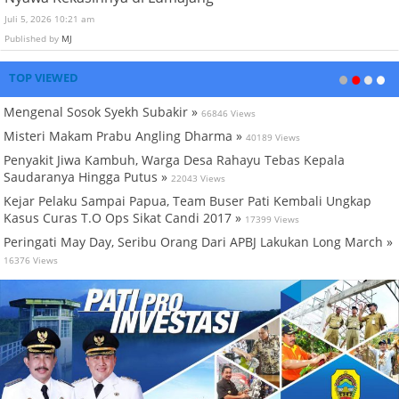
Juli 5, 2026 10:21 am
Published by
MJ
TOP VIEWED
Mengenal Sosok Syekh Subakir »
66846 Views
Misteri Makam Prabu Angling Dharma »
40189 Views
Penyakit Jiwa Kambuh, Warga Desa Rahayu Tebas Kepala
Saudaranya Hingga Putus »
22043 Views
Kejar Pelaku Sampai Papua, Team Buser Pati Kembali Ungkap
Kasus Curas T.O Ops Sikat Candi 2017 »
17399 Views
Peringati May Day, Seribu Orang Dari APBJ Lakukan Long March »
16376 Views