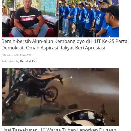
Bersih-bersih Alun-alun Kembangjoyo di HUT Ke-25 Partai
Demokrat, Omah Aspirasi Rakyat Beri Apresiasi
Juli 24, 2026 4:54 am
Published by
Redaksi Pati
Usai Tasyakuran, 10 Warga Tuban Laporkan Dugaan