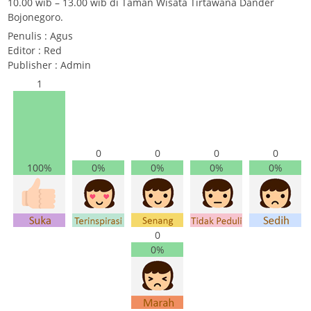
10.00 wib – 13.00 wib di Taman Wisata Tirtawana Dander
Bojonegoro.
Penulis : Agus
Editor : Red
Publisher : Admin
1
0
0
0
0
100%
0%
0%
0%
0%
0
0%