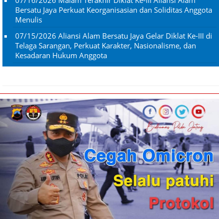
Bersatu Jaya Perkuat Keorganisasian dan Soliditas Anggota
Menulis
07/15/2026
Aliansi Alam Bersatu Jaya Gelar Diklat Ke-III di
Telaga Sarangan, Perkuat Karakter, Nasionalisme, dan
Kesadaran Hukum Anggota