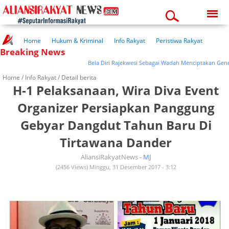
Friday, 07-08-2026
06:31:35 am
Home
Hukum & Kriminal
Info Rakyat
Peristiwa Rakyat
Breaking News
Kuliner Rakyat
Wisata Rakyat
Opini Rakyat
Pemerintahan
Pendidikan
Kesehatan
Bela Diri Rajekwesi Sebagai Wadah Menciptakan Generasi 
Home /
Info Rakyat
/ Detail berita
H-1 Pelaksanaan, Wira Diva Event
Organizer Persiapkan Panggung
Gebyar Dangdut Tahun Baru Di
Tirtawana Dander
AliansiRakyatNews -
MJ
(2456 Views) Minggu, 31 Desember 2017 - 3:12