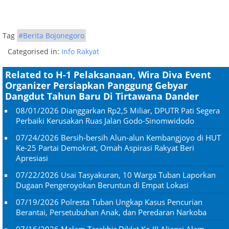
Tag
#Berita Bojonegoro
Categorised in:
Info Rakyat
Related to H-1 Pelaksanaan, Wira Diva Event
Organizer Persiapkan Panggung Gebyar
Dangdut Tahun Baru Di Tirtawana Dander
08/01/2026
Dianggarkan Rp2,5 Miliar, DPUTR Pati Segera
Perbaiki Kerusakan Ruas Jalan Godo-Sinomwidodo
07/24/2026
Bersih-bersih Alun-alun Kembangjoyo di HUT
Ke-25 Partai Demokrat, Omah Aspirasi Rakyat Beri
Apresiasi
07/22/2026
Usai Tasyakuran, 10 Warga Tuban Laporkan
Dugaan Pengeroyokan Beruntun di Empat Lokasi
07/19/2026
Polresta Tuban Ungkap Kasus Pencurian
Berantai, Persetubuhan Anak, dan Peredaran Narkoba
07/16/2026
Malam Terakhir Diklat Ke-III Aliansi Alam