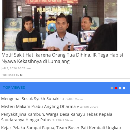
Motif Sakit Hati karena Orang Tua Dihina, IR Tega Habisi
Nyawa Kekasihnya di Lumajang
Juli 5, 2026 10:21 am
Published by
MJ
TOP VIEWED
Mengenal Sosok Syekh Subakir »
66845 Views
Misteri Makam Prabu Angling Dharma »
40188 Views
Penyakit Jiwa Kambuh, Warga Desa Rahayu Tebas Kepala
Saudaranya Hingga Putus »
22042 Views
Kejar Pelaku Sampai Papua, Team Buser Pati Kembali Ungkap