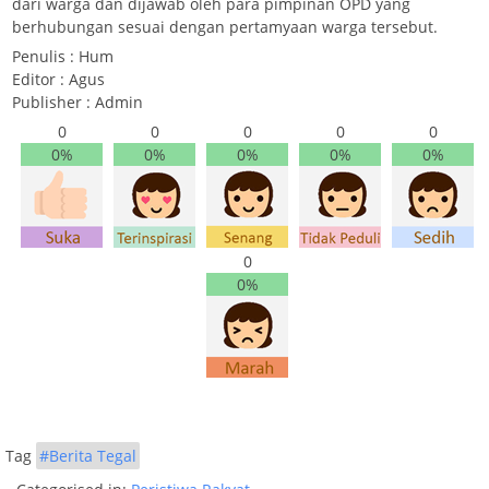
dari warga dan dijawab oleh para pimpinan OPD yang
berhubungan sesuai dengan pertamyaan warga tersebut.
Penulis : Hum
Editor : Agus
Publisher : Admin
0
0
0
0
0
0%
0%
0%
0%
0%
0
0%
Tag
#Berita Tegal