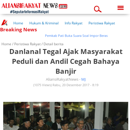
Thursday, 06-08-2026
11:33:40 pm
Home
Hukum & Kriminal
Info Rakyat
Peristiwa Rakyat
Breaking News
Kuliner Rakyat
Wisata Rakyat
Opini Rakyat
Pemerintahan
Pendidikan
Kesehatan
Pemkab Pati Buka Suara Soal Impor Beras
Home /
Peristiwa Rakyat
/ Detail berita
Danlanal Tegal Ajak Masyarakat
Peduli dan Andil Cegah Bahaya
Banjir
AliansiRakyatNews -
MJ
(1075 Views) Rabu, 20 Desember 2017 - 8:19