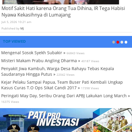
Motif Sakit Hati karena Orang Tua Dihina, IR Tega Habisi
Nyawa Kekasihnya di Lumajang
Juli 5, 2026 10:21 am
Published by
MJ
TOP VIEWED
Mengenal Sosok Syekh Subakir »
66843 Views
Misteri Makam Prabu Angling Dharma »
40187 Views
Penyakit Jiwa Kambuh, Warga Desa Rahayu Tebas Kepala
Saudaranya Hingga Putus »
22042 Views
Kejar Pelaku Sampai Papua, Team Buser Pati Kembali Ungkap
Kasus Curas T.O Ops Sikat Candi 2017 »
17398 Views
Peringati May Day, Seribu Orang Dari APBJ Lakukan Long March »
16375 Views