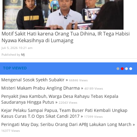
Motif Sakit Hati karena Orang Tua Dihina, IR Tega Habisi
Nyawa Kekasihnya di Lumajang
Juli 5, 2026 10:21 am
Published by
MJ
TOP VIEWED
Mengenal Sosok Syekh Subakir »
66846 Views
Misteri Makam Prabu Angling Dharma »
40189 Views
Penyakit Jiwa Kambuh, Warga Desa Rahayu Tebas Kepala
Saudaranya Hingga Putus »
22043 Views
Kejar Pelaku Sampai Papua, Team Buser Pati Kembali Ungkap
Kasus Curas T.O Ops Sikat Candi 2017 »
17399 Views
Peringati May Day, Seribu Orang Dari APBJ Lakukan Long March »
16377 Views