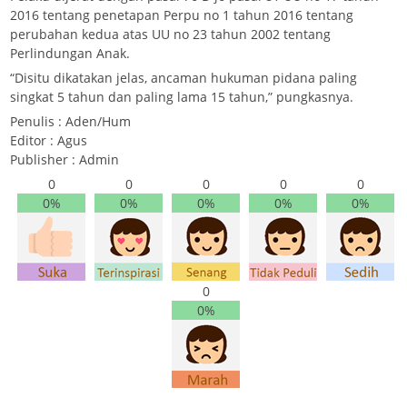
2016 tentang penetapan Perpu no 1 tahun 2016 tentang
perubahan kedua atas UU no 23 tahun 2002 tentang
Perlindungan Anak.
“Disitu dikatakan jelas, ancaman hukuman pidana paling
singkat 5 tahun dan paling lama 15 tahun,” pungkasnya.
Penulis : Aden/Hum
Editor : Agus
Publisher : Admin
0
0
0
0
0
0%
0%
0%
0%
0%
0
0%