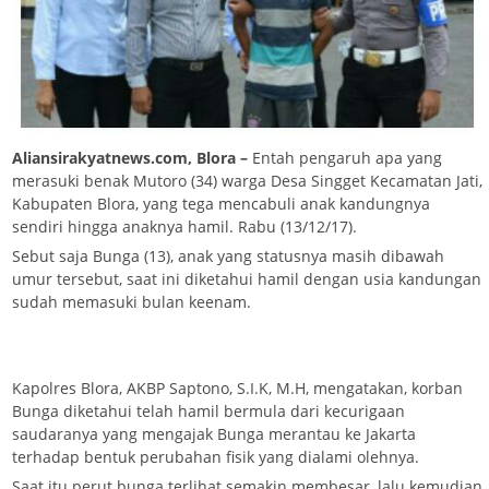
Aliansirakyatnews.com, Blora –
Entah pengaruh apa yang
merasuki benak Mutoro (34) warga Desa Singget Kecamatan Jati,
Kabupaten Blora, yang tega mencabuli anak kandungnya
sendiri hingga anaknya hamil. Rabu (13/12/17).
Sebut saja Bunga (13), anak yang statusnya masih dibawah
umur tersebut, saat ini diketahui hamil dengan usia kandungan
sudah memasuki bulan keenam.
Kapolres Blora, AKBP Saptono, S.I.K, M.H, mengatakan, korban
Bunga diketahui telah hamil bermula dari kecurigaan
saudaranya yang mengajak Bunga merantau ke Jakarta
terhadap bentuk perubahan fisik yang dialami olehnya.
Saat itu perut bunga terlihat semakin membesar, lalu kemudian