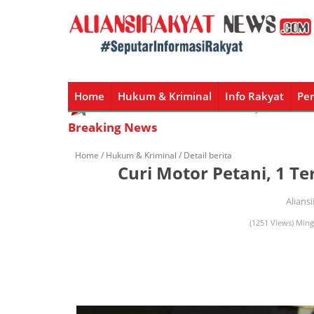
Home
Hukum & Kriminal
Info Rakyat
Per
Home
Hukum & Kriminal
Info Rakyat
Peristiw
Breaking News
Home /
Hukum & Kriminal
/ Detail berita
Curi Motor Petani, 1 
Alians
(1251 Views) Ming