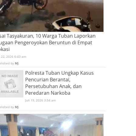
sai Tasyakuran, 10 Warga Tuban Laporkan
ugaan Pengeroyokan Beruntun di Empat
okasi
i 22, 2026 6:43 am
blished by
MJ
Polresta Tuban Ungkap Kasus
Pencurian Berantai,
Persetubuhan Anak, dan
Peredaran Narkoba
Juli 19, 2026 3:54 am
blished by
MJ