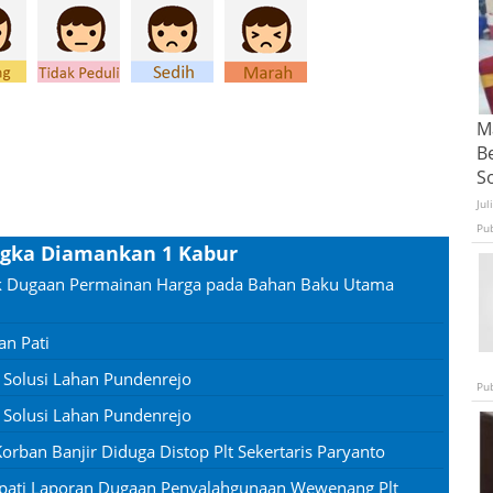
Ma
B
S
Jul
Pu
angka Diamankan 1 Kabur
tik Dugaan Permainan Harga pada Bahan Baku Utama
an Pati
g Solusi Lahan Pundenrejo
Pu
g Solusi Lahan Pundenrejo
rban Banjir Diduga Distop Plt Sekertaris Paryanto
apati Laporan Dugaan Penyalahgunaan Wewenang Plt