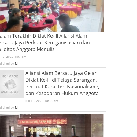
lam Terakhir Diklat Ke-III Aliansi Alam
ersatu Jaya Perkuat Keorganisasian dan
oliditas Anggota Menulis
i 16, 2026 1:07 pm
blished by
MJ
Aliansi Alam Bersatu Jaya Gelar
Diklat Ke-III di Telaga Sarangan,
Perkuat Karakter, Nasionalisme,
dan Kesadaran Hukum Anggota
Juli 15, 2026 10:33 am
blished by
MJ