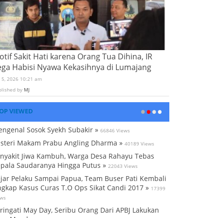
tif Sakit Hati karena Orang Tua Dihina, IR
ega Habisi Nyawa Kekasihnya di Lumajang
i 5, 2026 10:21 am
blished by
MJ
OP VIEWED
ngenal Sosok Syekh Subakir »
66846 Views
steri Makam Prabu Angling Dharma »
40189 Views
nyakit Jiwa Kambuh, Warga Desa Rahayu Tebas
pala Saudaranya Hingga Putus »
22043 Views
jar Pelaku Sampai Papua, Team Buser Pati Kembali
gkap Kasus Curas T.O Ops Sikat Candi 2017 »
17399
ews
ringati May Day, Seribu Orang Dari APBJ Lakukan