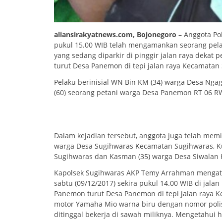
aliansirakyatnews.com, Bojonegoro
– Anggota Po
pukul 15.00 WIB telah mengamankan seorang pela
yang sedang diparkir di pinggir jalan raya dekat
turut Desa Panemon di tepi jalan raya Kecamatan
Pelaku berinisial WN Bin KM (34) warga Desa Ng
(60) seorang petani warga Desa Panemon RT 06 R
Dalam kejadian tersebut, anggota juga telah memi
warga Desa Sugihwaras Kecamatan Sugihwaras, K
Sugihwaras dan Kasman (35) warga Desa Siwalan
Kapolsek Sugihwaras AKP Temy Arrahman mengata
sabtu (09/12/2017) sekira pukul 14.00 WIB di jala
Panemon turut Desa Panemon di tepi jalan raya 
motor Yamaha Mio warna biru dengan nomor polisi
ditinggal bekerja di sawah miliknya. Mengetahui 