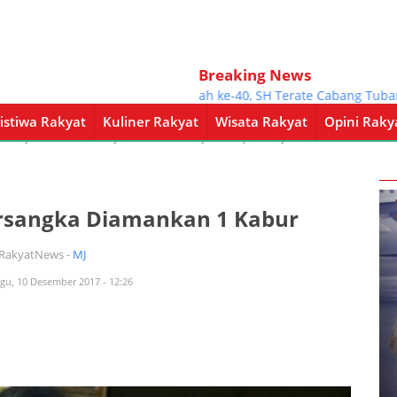
Breaking News
Sambut Harlah ke-40, SH Terate Cabang Tuban G
istiwa Rakyat
Kuliner Rakyat
Wisata Rakyat
Opini Raky
a Rakyat
Kuliner Rakyat
Wisata Rakyat
Opini Rakyat
Pemerintahan
Tersangka Diamankan 1 Kabur
iRakyatNews -
MJ
gu, 10 Desember 2017 - 12:26