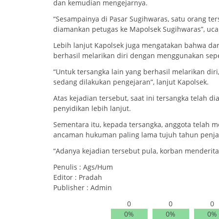
dan kemudian mengejarnya.
“Sesampainya di Pasar Sugihwaras, satu orang ter
diamankan petugas ke Mapolsek Sugihwaras”, uca
Lebih lanjut Kapolsek juga mengatakan bahwa dari
berhasil melarikan diri dengan menggunakan sep
“Untuk tersangka lain yang berhasil melarikan dir
sedang dilakukan pengejaran”, lanjut Kapolsek.
Atas kejadian tersebut, saat ini tersangka telah
penyidikan lebih lanjut.
Sementara itu, kepada tersangka, anggota telah 
ancaman hukuman paling lama tujuh tahun penja
“Adanya kejadian tersebut pula, korban menderita
Penulis : Ags/Hum
Editor : Pradah
Publisher : Admin
0
0
0
0%
0%
0%