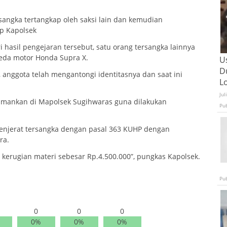
sangka tertangkap oleh saksi lain dan kemudian
p Kapolsek
 hasil pengejaran tersebut, satu orang tersangka lainnya
eda motor Honda Supra X.
U
D
i, anggota telah mengantongi identitasnya dan saat ini
L
Jul
 diamankan di Mapolsek Sugihwaras guna dilakukan
Pu
menjerat tersangka dengan pasal 363 KUHP dengan
ra.
 kerugian materi sebesar Rp.4.500.000”, pungkas Kapolsek.
Pu
0
0
0
0%
0%
0%