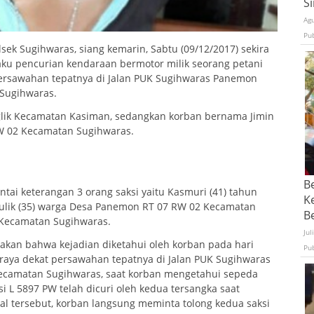
S
Ag
Pu
lsek Sugihwaras, siang kemarin, Sabtu (09/12/2017) sekira
ku pencurian kendaraan bermotor milik seorang petani
 persawahan tepatnya di Jalan PUK Sugihwaras Panemon
 Sugihwaras.
aglik Kecamatan Kasiman, sedangkan korban bernama Jimin
W 02 Kecamatan Sugihwaras.
B
ntai keterangan 3 orang saksi yaitu Kasmuri (41) tahun
K
ulik (35) warga Desa Panemon RT 07 RW 02 Kecamatan
Be
 Kecamatan Sugihwaras.
Jul
kan bahwa kejadian diketahui oleh korban pada hari
Pu
n raya dekat persawahan tepatnya di Jalan PUK Sugihwaras
Kecamatan Sugihwaras, saat korban mengetahui sepeda
 L 5897 PW telah dicuri oleh kedua tersangka saat
hal tersebut, korban langsung meminta tolong kedua saksi