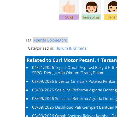
Tag
#Berita Bojonegoro
Categorised in:
Hukum & Kriminal
Related to Curi Motor Petani, 1 Ters
04/21/2026
Tegas! Omah Aspirasi Rakyat Kri
SPPG, Diduga Ada Oknum Orang Dalam
03/09/2026
Investor Cina Lirik Potensi Perikan
03/09/2026
Sosialiasi Reforma Agraria Doron
03/09/2026
Sosialiasi Reforma Agraria Doron
03/09/2026
Disdikbud Pati Gempar! Bantuan Ko
03/09/2026
Omah Aspirasi Rakyat Kembali D