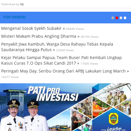
Published by
MJ
TOP VIEWED
Mengenal Sosok Syekh Subakir »
66848 Views
Misteri Makam Prabu Angling Dharma »
40194 Views
Penyakit Jiwa Kambuh, Warga Desa Rahayu Tebas Kepala
Saudaranya Hingga Putus »
22044 Views
Kejar Pelaku Sampai Papua, Team Buser Pati Kembali Ungkap
Kasus Curas T.O Ops Sikat Candi 2017 »
17400 Views
Peringati May Day, Seribu Orang Dari APBJ Lakukan Long March »
16377 Views