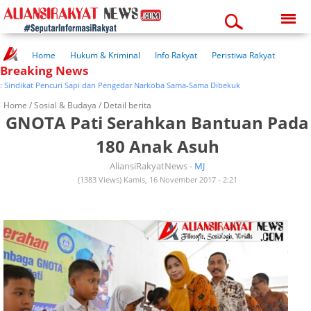
Sunday, 09-08-2026
01:23:16 pm
Home
Hukum & Kriminal
Info Rakyat
Peristiwa Rakyat
Breaking News
Kuliner Rakyat
Wisata Rakyat
Opini Rakyat
Pemerintahan
Pendidikan
Kesehatan
dikat Pencuri Sapi dan Pengedar Narkoba Sama-Sama Dibekuk
Home /
Sosial & Budaya
/ Detail berita
GNOTA Pati Serahkan Bantuan Pada
180 Anak Asuh
AliansiRakyatNews -
MJ
(1383 Views) Kamis, 16 November 2017 - 2:21