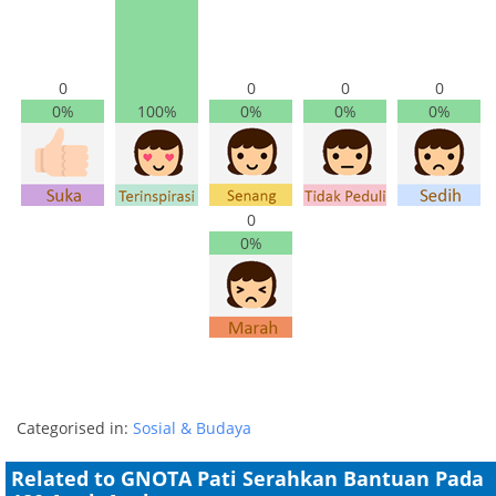
0
0
0
0
0%
100%
0%
0%
0%
0
0%
Categorised in:
Sosial & Budaya
Related to GNOTA Pati Serahkan Bantuan Pada