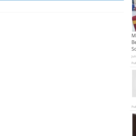
Ma
B
S
Jul
Pu
Pu