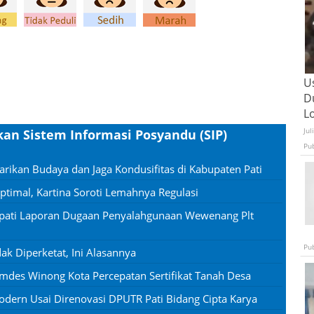
U
D
L
Jul
n Sistem Informasi Posyandu (SIP)
Pu
rikan Budaya dan Jaga Kondusifitas di Kabupaten Pati
timal, Kartina Soroti Lemahnya Regulasi
apati Laporan Dugaan Penyalahgunaan Wewenang Plt
Pu
 Diperketat, Ini Alasannya
des Winong Kota Percepatan Sertifikat Tanah Desa
ern Usai Direnovasi DPUTR Pati Bidang Cipta Karya