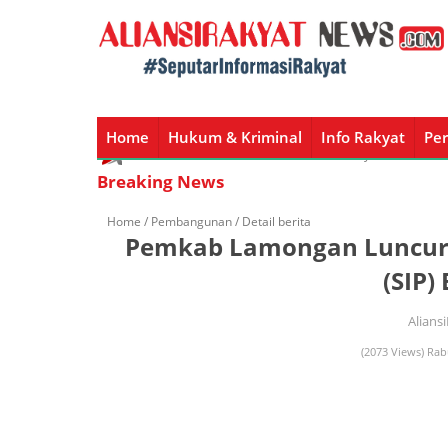
Home
Hukum & Kriminal
Info Rakyat
Per
Home
Hukum & Kriminal
Info Rakyat
Peristiw
Breaking News
Home /
Pembangunan
/ Detail berita
Pemkab Lamongan Luncurk
(SIP)
Alians
(2073 Views) Rab