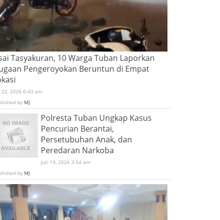
sai Tasyakuran, 10 Warga Tuban Laporkan
ugaan Pengeroyokan Beruntun di Empat
okasi
i 22, 2026 6:43 am
blished by
MJ
Polresta Tuban Ungkap Kasus
Pencurian Berantai,
Persetubuhan Anak, dan
Peredaran Narkoba
Juli 19, 2026 3:54 am
blished by
MJ