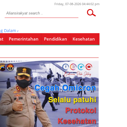
Friday, 07-08-2026 04:44:02 pm
am APBJ Lakukan Long March
at
Pemerintahan
Pendidikan
Kesehatan
Pendidikan
Kesehatan