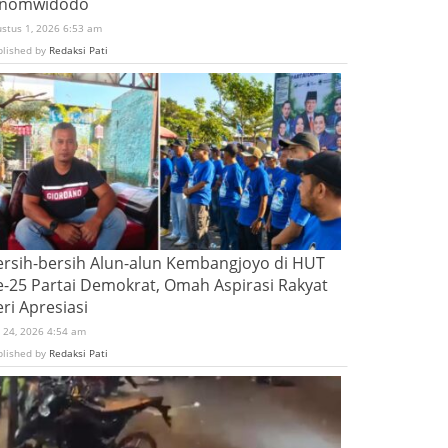
inomwidodo
ustus 1, 2026 6:53 am
blished by
Redaksi Pati
ersih-bersih Alun-alun Kembangjoyo di HUT
e-25 Partai Demokrat, Omah Aspirasi Rakyat
ri Apresiasi
i 24, 2026 4:54 am
blished by
Redaksi Pati