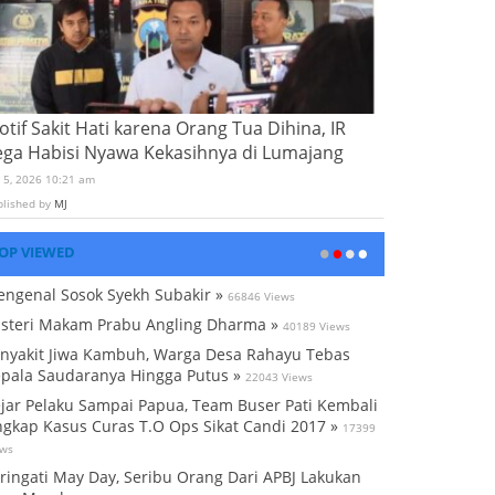
tif Sakit Hati karena Orang Tua Dihina, IR
ega Habisi Nyawa Kekasihnya di Lumajang
i 5, 2026 10:21 am
blished by
MJ
OP VIEWED
ngenal Sosok Syekh Subakir »
66846 Views
steri Makam Prabu Angling Dharma »
40189 Views
nyakit Jiwa Kambuh, Warga Desa Rahayu Tebas
pala Saudaranya Hingga Putus »
22043 Views
jar Pelaku Sampai Papua, Team Buser Pati Kembali
gkap Kasus Curas T.O Ops Sikat Candi 2017 »
17399
ews
ringati May Day, Seribu Orang Dari APBJ Lakukan