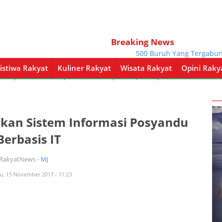
Breaking News
500 Buruh Yang Tergabung Dal
istiwa Rakyat
Kuliner Rakyat
Wisata Rakyat
Opini Raky
a Rakyat
Kuliner Rakyat
Wisata Rakyat
Opini Rakyat
Pemerintahan
an Sistem Informasi Posyandu
 Berbasis IT
iRakyatNews -
MJ
u, 15 November 2017 - 11:23