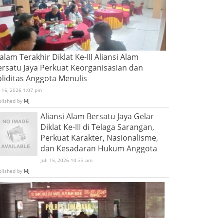
lam Terakhir Diklat Ke-III Aliansi Alam
ersatu Jaya Perkuat Keorganisasian dan
oliditas Anggota Menulis
i 16, 2026 1:07 pm
blished by
MJ
Aliansi Alam Bersatu Jaya Gelar
Diklat Ke-III di Telaga Sarangan,
Perkuat Karakter, Nasionalisme,
dan Kesadaran Hukum Anggota
Juli 15, 2026 10:33 am
blished by
MJ