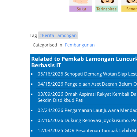
Tag
#Berita Lamongan
Categorised in:
Pembangunan
Related to Pemkab Lamongan Luncurka
Berbasis IT
06/16/2026
Senopati Demang Wotan Siap Lesta
04/15/2026
Pengelolaan Aset Daerah Belum Op
03/09/2026
Omah Aspirasi Rakyat Kembali D
Sekdin Disdikbud Pati
02/24/2026
Pengamanan Laut Juwana Mendadak
02/16/2026
Dukung Renovasi Joyokusumo, Pem
12/03/2025
GOR Pesantenan Tampak Lebih Mod