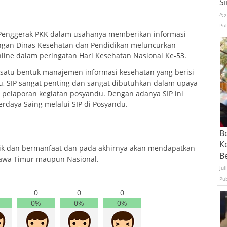
S
Ag
Pu
Penggerak PKK dalam usahanya memberikan informasi
engan Dinas Kesehatan dan Pendidikan meluncurkan
Online dalam peringatan Hari Kesehatan Nasional Ke-53.
 satu bentuk manajemen informasi kesehatan yang berisi
u, SIP sangat penting dan sangat dibutuhkan dalam upaya
 pelaporan kegiatan posyandu. Dengan adanya SIP ini
rdaya Saing melalui SIP di Posyandu.
B
K
ik dan bermanfaat dan pada akhirnya akan mendapatkan
Be
Jawa Timur maupun Nasional.
Jul
Pu
0
0
0
0%
0%
0%