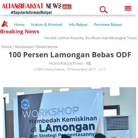
Friday, 07-08-2026
02:23:12 am
Home
Hukum & Kriminal
Info Rakyat
Peristiwa Rakyat
Breaking News
Kuliner Rakyat
Wisata Rakyat
Opini Rakyat
Pemerintahan
Pendidikan
Kesehatan
Hendak Latihan Karaoke, Ibu Muda Asal Mbrangkal Tewas Kese
Home /
Kesehatan
/ Detail berita
100 Persen Lamongan Bebas ODF
AliansiRakyatNews -
MJ
(1388 Views) Selasa, 14 November 2017 - 2:17