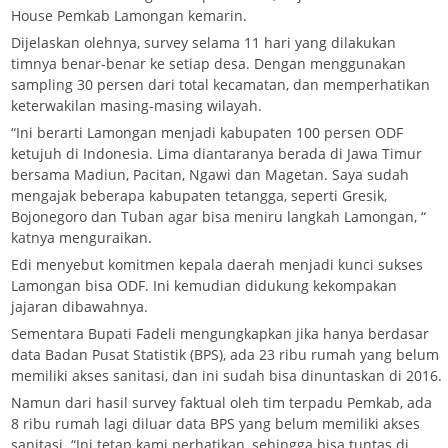
House Pemkab Lamongan kemarin.
Dijelaskan olehnya, survey selama 11 hari yang dilakukan
timnya benar-benar ke setiap desa. Dengan menggunakan
sampling 30 persen dari total kecamatan, dan memperhatikan
keterwakilan masing-masing wilayah.
“Ini berarti Lamongan menjadi kabupaten 100 persen ODF
ketujuh di Indonesia. Lima diantaranya berada di Jawa Timur
bersama Madiun, Pacitan, Ngawi dan Magetan. Saya sudah
mengajak beberapa kabupaten tetangga, seperti Gresik,
Bojonegoro dan Tuban agar bisa meniru langkah Lamongan, “
katnya menguraikan.
Edi menyebut komitmen kepala daerah menjadi kunci sukses
Lamongan bisa ODF. Ini kemudian didukung kekompakan
jajaran dibawahnya.
Sementara Bupati Fadeli mengungkapkan jika hanya berdasar
data Badan Pusat Statistik (BPS), ada 23 ribu rumah yang belum
memiliki akses sanitasi, dan ini sudah bisa dinuntaskan di 2016.
Namun dari hasil survey faktual oleh tim terpadu Pemkab, ada
8 ribu rumah lagi diluar data BPS yang belum memiliki akses
sanitasi. “Ini tetap kami perhatikan, sehingga bisa tuntas di