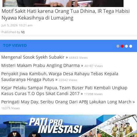
Motif Sakit Hati karena Orang Tua Dihina, IR Tega Habisi
Nyawa Kekasihnya di Lumajang
Juli 5, 2026 10:21 am
Published by
MJ
TOP VIEWED
Mengenal Sosok Syekh Subakir »
66843 Views
Misteri Makam Prabu Angling Dharma »
40187 Views
Penyakit Jiwa Kambuh, Warga Desa Rahayu Tebas Kepala
Saudaranya Hingga Putus »
22042 Views
Kejar Pelaku Sampai Papua, Team Buser Pati Kembali Ungkap
Kasus Curas T.O Ops Sikat Candi 2017 »
17398 Views
Peringati May Day, Seribu Orang Dari APBJ Lakukan Long March »
16375 Views