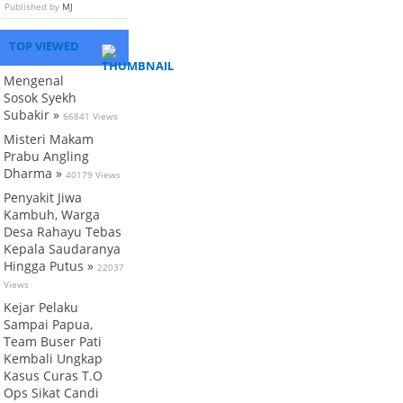
Published by
MJ
TOP VIEWED
Mengenal
Sosok Syekh
Subakir »
66841 Views
Misteri Makam
Prabu Angling
Dharma »
40179 Views
Penyakit Jiwa
Kambuh, Warga
Desa Rahayu Tebas
Kepala Saudaranya
Hingga Putus »
22037
Views
Kejar Pelaku
Sampai Papua,
Team Buser Pati
Kembali Ungkap
Kasus Curas T.O
Ops Sikat Candi