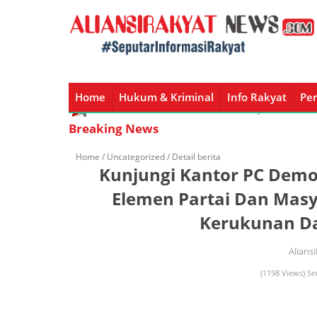
Home
Hukum & Kriminal
Info Rakyat
Per
Home
Hukum & Kriminal
Info Rakyat
Peristiw
Breaking News
Home /
Uncategorized
/ Detail berita
Kunjungi Kantor PC Dem
Elemen Partai Dan Mas
Kerukunan Da
Alians
(1198 Views) Se