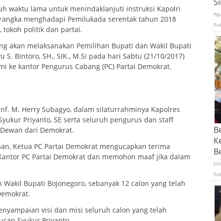
S
uh waktu lama untuk menindaklanjuti instruksi Kapolri
Ag
am rangka menghadapi Pemilukada serentak tahun 2018
Pu
tokoh politik dan partai.
ng akan melaksanakan Pemilihan Bupati dan Wakil Bupati
. Bintoro, SH., SIK., M.Si pada hari Sabtu (21/10/2017)
mi ke kantor Pengurus Cabang (PC) Partai Demokrat.
nf. M. Herry Subagyo, dalam silaturrahminya Kapolres
yukur Priyanto, SE serta seluruh pengurus dan staff
B
 Dewan dari Demokrat.
K
aan, Ketua PC Partai Demokrat mengucapkan terima
Be
 Kantor PC Partai Demokrat dan memohon maaf jika dalam
Jul
Pu
 Wakil Bupati Bojonegoro, sebanyak 12 calon yang telah
Demokrat.
yampaian visi dan misi seluruh calon yang telah
ucap Syukur Priyanto.