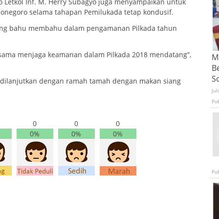
 Letkol Inf. M. Herry Subagyo juga menyampaikan untuk
ojonegoro selama tahapan Pemilukada tetap kondusif.
 saling bahu membahu dalam pengamanan Pilkada tahun
a-sama menjaga keamanan dalam Pilkada 2018 mendatang”,
Ma
B
S
 dilanjutkan dengan ramah tamah dengan makan siang
Jul
Pu
0
0
0
0%
0%
0%
Pu