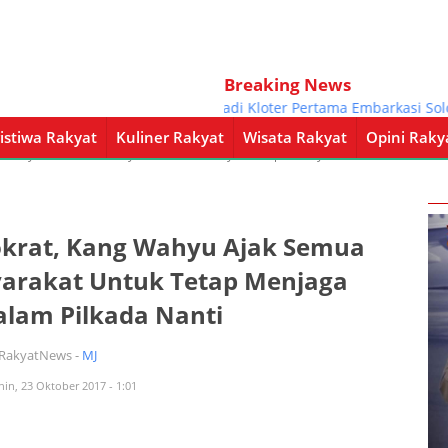
Breaking News
Jadi Kloter Pertama Embarkasi Solo, Ca
istiwa Rakyat
Kuliner Rakyat
Wisata Rakyat
Opini Raky
a Rakyat
Kuliner Rakyat
Wisata Rakyat
Opini Rakyat
Pemerintahan
okrat, Kang Wahyu Ajak Semua
yarakat Untuk Tetap Menjaga
lam Pilkada Nanti
iRakyatNews -
MJ
nin, 23 Oktober 2017 - 1:01