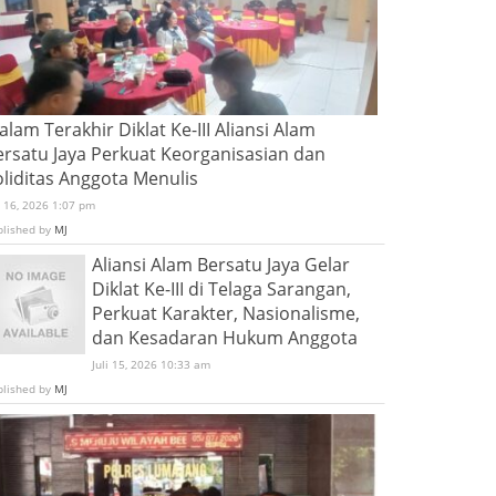
lam Terakhir Diklat Ke-III Aliansi Alam
ersatu Jaya Perkuat Keorganisasian dan
oliditas Anggota Menulis
i 16, 2026 1:07 pm
blished by
MJ
Aliansi Alam Bersatu Jaya Gelar
Diklat Ke-III di Telaga Sarangan,
Perkuat Karakter, Nasionalisme,
dan Kesadaran Hukum Anggota
Juli 15, 2026 10:33 am
blished by
MJ