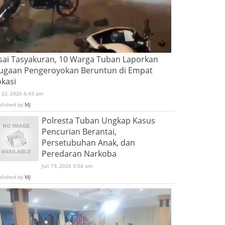
sai Tasyakuran, 10 Warga Tuban Laporkan
ugaan Pengeroyokan Beruntun di Empat
okasi
i 22, 2026 6:43 am
blished by
MJ
Polresta Tuban Ungkap Kasus
Pencurian Berantai,
Persetubuhan Anak, dan
Peredaran Narkoba
Juli 19, 2026 3:54 am
blished by
MJ