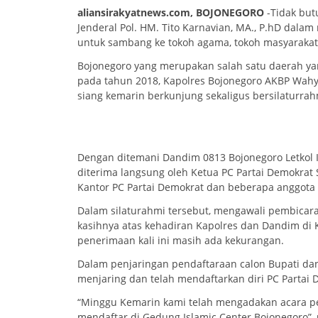
aliansirakyatnews.com, BOJONEGORO
-Tidak but
Jenderal Pol. HM. Tito Karnavian, MA., P.hD dal
untuk sambang ke tokoh agama, tokoh masyarakat, 
Bojonegoro yang merupakan salah satu daerah ya
pada tahun 2018, Kapolres Bojonegoro AKBP Wahyu S
siang kemarin berkunjung sekaligus bersilaturrah
Dengan ditemani Dandim 0813 Bojonegoro Letkol I
diterima langsung oleh Ketua PC Partai Demokrat S
Kantor PC Partai Demokrat dan beberapa anggota
Dalam silaturahmi tersebut, mengawali pembicar
kasihnya atas kehadiran Kapolres dan Dandim di
penerimaan kali ini masih ada kekurangan.
Dalam penjaringan pendaftaraan calon Bupati dan
menjaring dan telah mendaftarkan diri PC Partai 
“Minggu Kemarin kami telah mengadakan acara pen
mendaftar di Gedung Islamic Center Bojonegoro”, 