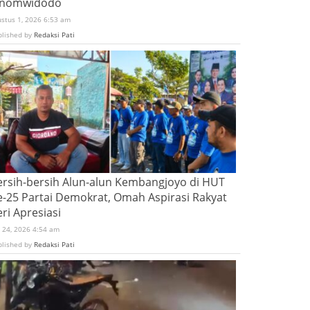
inomwidodo
ustus 1, 2026 6:53 am
blished by
Redaksi Pati
ersih-bersih Alun-alun Kembangjoyo di HUT
e-25 Partai Demokrat, Omah Aspirasi Rakyat
ri Apresiasi
i 24, 2026 4:54 am
blished by
Redaksi Pati