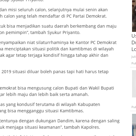
an misi seluruh calon, selanjutnya mulai senin akan
h calon yang telah mendaftar di PC Partai Demokrat.
untuk bisa menjadikan suatu daerah berkembang dan maju
on pemimpin”, tambah Syukur Priyanto.
U
D
nyampaikan niat silaturrhaminya ke Kantor PC Demokrat
L
a menciptakan situasi politik dan kamtibmas di wilayah
k agar tetap terjaga kondisif hingga tahap akhir dan
Jul
Pu
019 situasi diluar boleh panas tapi hati harus tetap
Demokrat bisa mengusung calon Bupati dan Wakil Bupati
r lebih maju dan lebih baik serta amanah.
as yang kondusif terutama di wilayah Kabupaten
Pu
ang bisa mengganggu situasi Kamtibmas.
tentunya dengan dukungan Dandim, karena dengan saling
tuk menjaga situasi keamanan”, tambah Kapolres.