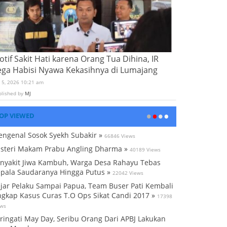
tif Sakit Hati karena Orang Tua Dihina, IR
ega Habisi Nyawa Kekasihnya di Lumajang
i 5, 2026 10:21 am
blished by
MJ
OP VIEWED
ngenal Sosok Syekh Subakir »
66846 Views
steri Makam Prabu Angling Dharma »
40189 Views
nyakit Jiwa Kambuh, Warga Desa Rahayu Tebas
pala Saudaranya Hingga Putus »
22042 Views
jar Pelaku Sampai Papua, Team Buser Pati Kembali
gkap Kasus Curas T.O Ops Sikat Candi 2017 »
17398
ews
ringati May Day, Seribu Orang Dari APBJ Lakukan