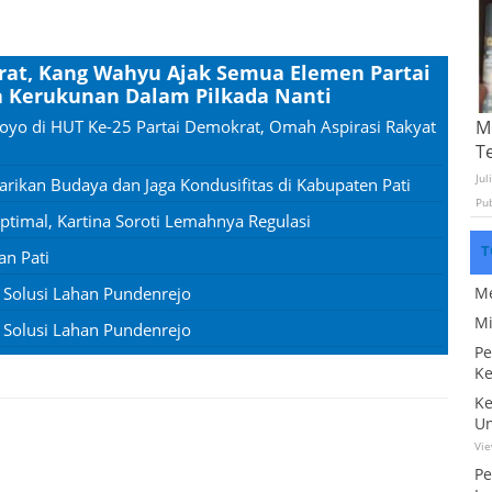
rat, Kang Wahyu Ajak Semua Elemen Partai
 Kerukunan Dalam Pilkada Nanti
oyo di HUT Ke-25 Partai Demokrat, Omah Aspirasi Rakyat
Mo
T
Jul
rikan Budaya dan Jaga Kondusifitas di Kabupaten Pati
Pu
timal, Kartina Soroti Lemahnya Regulasi
T
an Pati
g Solusi Lahan Pundenrejo
Me
Mi
g Solusi Lahan Pundenrejo
Pe
Ke
Ke
Un
Vi
Pe