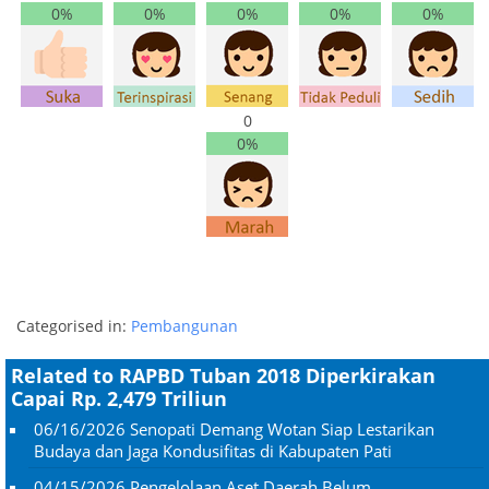
0%
0%
0%
0%
0%
0
0%
Categorised in:
Pembangunan
Related to RAPBD Tuban 2018 Diperkirakan
Capai Rp. 2,479 Triliun
06/16/2026
Senopati Demang Wotan Siap Lestarikan
Budaya dan Jaga Kondusifitas di Kabupaten Pati
04/15/2026
Pengelolaan Aset Daerah Belum