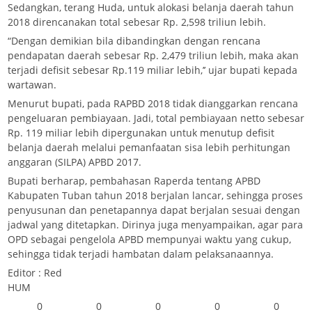
Sedangkan, terang Huda, untuk alokasi belanja daerah tahun
2018 direncanakan total sebesar Rp. 2,598 triliun lebih.
“Dengan demikian bila dibandingkan dengan rencana
pendapatan daerah sebesar Rp. 2,479 triliun lebih, maka akan
terjadi defisit sebesar Rp.119 miliar lebih,’’ ujar bupati kepada
wartawan.
Menurut bupati, pada RAPBD 2018 tidak dianggarkan rencana
pengeluaran pembiayaan. Jadi, total pembiayaan netto sebesar
Rp. 119 miliar lebih dipergunakan untuk menutup defisit
belanja daerah melalui pemanfaatan sisa lebih perhitungan
anggaran (SILPA) APBD 2017.
Bupati berharap, pembahasan Raperda tentang APBD
Kabupaten Tuban tahun 2018 berjalan lancar, sehingga proses
penyusunan dan penetapannya dapat berjalan sesuai dengan
jadwal yang ditetapkan. Dirinya juga menyampaikan, agar para
OPD sebagai pengelola APBD mempunyai waktu yang cukup,
sehingga tidak terjadi hambatan dalam pelaksanaannya.
Editor : Red
HUM
0
0
0
0
0