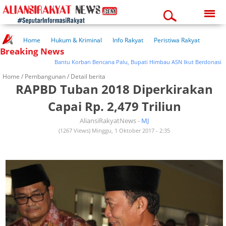
Friday, 07-08-2026
02:45:51 am
Home
Hukum & Kriminal
Info Rakyat
Peristiwa Rakyat
Breaking News
Kuliner Rakyat
Wisata Rakyat
Opini Rakyat
Pemerintahan
Pendidikan
Kesehatan
Bantu Korban Bencana Palu, Bupati Himbau ASN Ikut Berdonasi
Home /
Pembangunan
/ Detail berita
RAPBD Tuban 2018 Diperkirakan
Capai Rp. 2,479 Triliun
AliansiRakyatNews -
MJ
(1267 Views) Minggu, 1 Oktober 2017 - 2:35