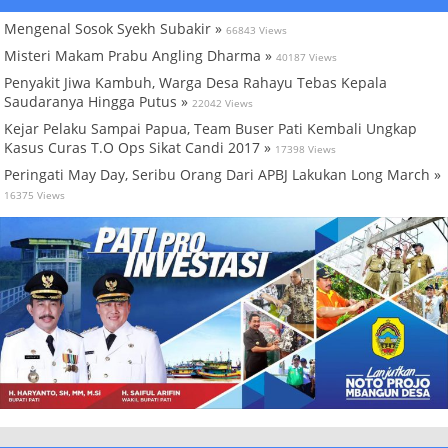
Mengenal Sosok Syekh Subakir »
66843 Views
Misteri Makam Prabu Angling Dharma »
40187 Views
Penyakit Jiwa Kambuh, Warga Desa Rahayu Tebas Kepala
Saudaranya Hingga Putus »
22042 Views
Kejar Pelaku Sampai Papua, Team Buser Pati Kembali Ungkap
Kasus Curas T.O Ops Sikat Candi 2017 »
17398 Views
Peringati May Day, Seribu Orang Dari APBJ Lakukan Long March »
16375 Views