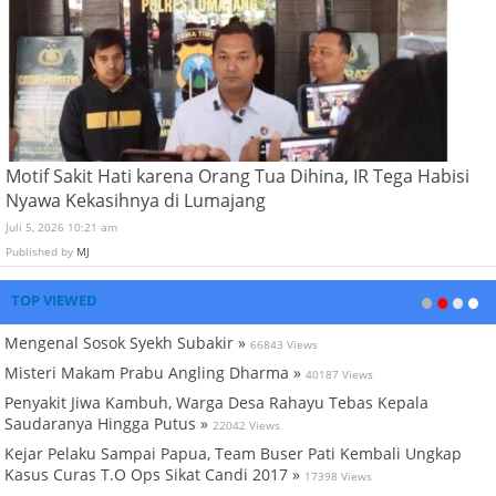
Motif Sakit Hati karena Orang Tua Dihina, IR Tega Habisi
Nyawa Kekasihnya di Lumajang
Juli 5, 2026 10:21 am
Published by
MJ
TOP VIEWED
Mengenal Sosok Syekh Subakir »
66843 Views
Misteri Makam Prabu Angling Dharma »
40187 Views
Penyakit Jiwa Kambuh, Warga Desa Rahayu Tebas Kepala
Saudaranya Hingga Putus »
22042 Views
Kejar Pelaku Sampai Papua, Team Buser Pati Kembali Ungkap
Kasus Curas T.O Ops Sikat Candi 2017 »
17398 Views