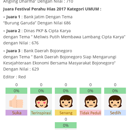
Angling Dharma” Dengan Nilai : 710
Juara Festival Perahu Hias 2017 Kategori UMUM :
– Juara 1
: Bank Jatim Dengan Tema
“Burung Garuda” Dengan Nilai 686
– Juara 2
: Dinas PKP & Cipta Karya
dengan Tema ” Meliwis Putih Membawa Lambang Cipta Karya”
dengan Nilai : 676
– Juara 3
: Bank Daerah Bojonegoro
dengan Tema ” Bank Daerah Bojonegoro Siap Mengarungi
Kesejahteraan Ekonomi Bersama Masyarakat Bojonegoro”
Dengan Nilai : 629
Editor : Red
0
0
0
0
0
0%
0%
0%
0%
0%
0
0%