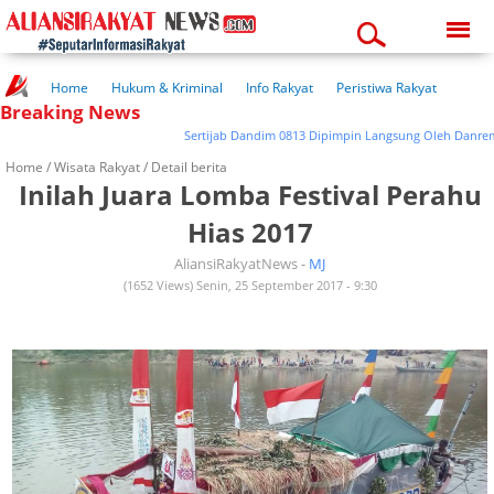
Friday, 07-08-2026
02:43:41 am
Home
Hukum & Kriminal
Info Rakyat
Peristiwa Rakyat
Breaking News
Kuliner Rakyat
Wisata Rakyat
Opini Rakyat
Pemerintahan
Pendidikan
Kesehatan
Sertijab Dandim 0813 Dipimpin Langsung Oleh Danrem 082
Home /
Wisata Rakyat
/ Detail berita
Inilah Juara Lomba Festival Perahu
Hias 2017
AliansiRakyatNews -
MJ
(1652 Views) Senin, 25 September 2017 - 9:30