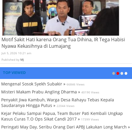
Motif Sakit Hati karena Orang Tua Dihina, IR Tega Habisi
Nyawa Kekasihnya di Lumajang
Juli 5, 2026 10:21 am
Published by
MJ
TOP VIEWED
Mengenal Sosok Syekh Subakir »
66846 Views
Misteri Makam Prabu Angling Dharma »
40190 Views
Penyakit Jiwa Kambuh, Warga Desa Rahayu Tebas Kepala
Saudaranya Hingga Putus »
22044 Views
Kejar Pelaku Sampai Papua, Team Buser Pati Kembali Ungkap
Kasus Curas T.O Ops Sikat Candi 2017 »
17399 Views
Peringati May Day, Seribu Orang Dari APBJ Lakukan Long March »