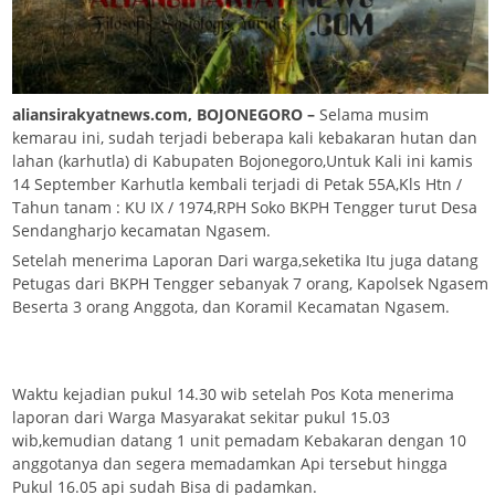
aliansirakyatnews.com, BOJONEGORO –
Selama musim
kemarau ini, sudah terjadi beberapa kali kebakaran hutan dan
lahan (karhutla) di Kabupaten Bojonegoro,Untuk Kali ini kamis
14 September Karhutla kembali terjadi di Petak 55A,Kls Htn /
Tahun tanam : KU IX / 1974,RPH Soko BKPH Tengger turut Desa
Sendangharjo kecamatan Ngasem.
Setelah menerima Laporan Dari warga,seketika Itu juga datang
Petugas dari BKPH Tengger sebanyak 7 orang, Kapolsek Ngasem
Beserta 3 orang Anggota, dan Koramil Kecamatan Ngasem.
Waktu kejadian pukul 14.30 wib setelah Pos Kota menerima
laporan dari Warga Masyarakat sekitar pukul 15.03
wib,kemudian datang 1 unit pemadam Kebakaran dengan 10
anggotanya dan segera memadamkan Api tersebut hingga
Pukul 16.05 api sudah Bisa di padamkan.