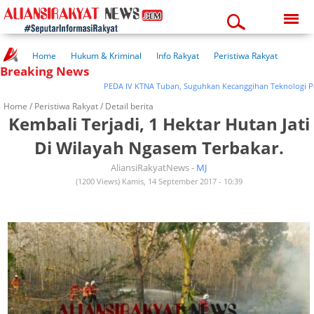
Saturday, 08-08-2026
01:40:08 pm
Home
Hukum & Kriminal
Info Rakyat
Peristiwa Rakyat
Breaking News
Kuliner Rakyat
Wisata Rakyat
Opini Rakyat
Pemerintahan
Pendidikan
Kesehatan
PEDA IV KTNA Tuban, Suguhkan Kecanggihan Teknologi Pertani
Home /
Peristiwa Rakyat
/ Detail berita
Kembali Terjadi, 1 Hektar Hutan Jati
Di Wilayah Ngasem Terbakar.
AliansiRakyatNews -
MJ
(1200 Views) Kamis, 14 September 2017 - 10:39