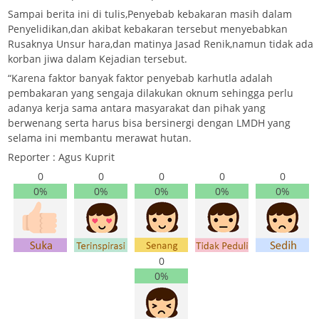
Sampai berita ini di tulis,Penyebab kebakaran masih dalam
Penyelidikan,dan akibat kebakaran tersebut menyebabkan
Rusaknya Unsur hara,dan matinya Jasad Renik,namun tidak ada
korban jiwa dalam Kejadian tersebut.
“Karena faktor banyak faktor penyebab karhutla adalah
pembakaran yang sengaja dilakukan oknum sehingga perlu
adanya kerja sama antara masyarakat dan pihak yang
berwenang serta harus bisa bersinergi dengan LMDH yang
selama ini membantu merawat hutan.
Reporter : Agus Kuprit
0
0
0
0
0
0%
0%
0%
0%
0%
0
0%