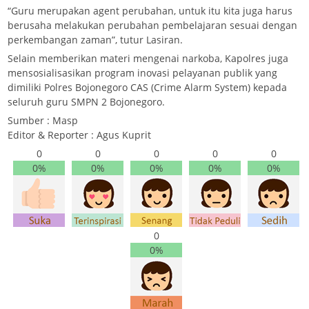
“Guru merupakan agent perubahan, untuk itu kita juga harus
berusaha melakukan perubahan pembelajaran sesuai dengan
perkembangan zaman”, tutur Lasiran.
Selain memberikan materi mengenai narkoba, Kapolres juga
mensosialisasikan program inovasi pelayanan publik yang
dimiliki Polres Bojonegoro CAS (Crime Alarm System) kepada
seluruh guru SMPN 2 Bojonegoro.
Sumber : Masp
Editor & Reporter : Agus Kuprit
0
0
0
0
0
0%
0%
0%
0%
0%
0
0%