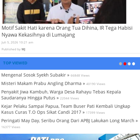
Motif Sakit Hati karena Orang Tua Dihina, IR Tega Habisi
Nyawa Kekasihnya di Lumajang
Juli 5, 2026 10:21 am
Published by
MJ
TOP VIEWED
Mengenal Sosok Syekh Subakir »
66848 Views
Misteri Makam Prabu Angling Dharma »
40190 Views
Penyakit Jiwa Kambuh, Warga Desa Rahayu Tebas Kepala
Saudaranya Hingga Putus »
22044 Views
Kejar Pelaku Sampai Papua, Team Buser Pati Kembali Ungkap
Kasus Curas T.O Ops Sikat Candi 2017 »
17399 Views
Peringati May Day, Seribu Orang Dari APBJ Lakukan Long March »
16377 Views