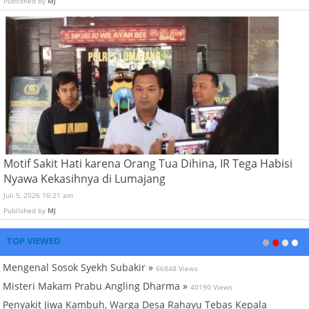
Published by
MJ
Motif Sakit Hati karena Orang Tua Dihina, IR Tega Habisi
Nyawa Kekasihnya di Lumajang
Juli 5, 2026 10:21 am
Published by
MJ
TOP VIEWED
Mengenal Sosok Syekh Subakir »
66848 Views
Misteri Makam Prabu Angling Dharma »
40190 Views
Penyakit Jiwa Kambuh, Warga Desa Rahayu Tebas Kepala