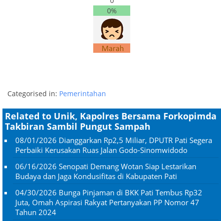
0
0%
Categorised in:
Pemerintahan
Related to Unik, Kapolres Bersama Forkopimda
Takbiran Sambil Pungut Sampah
08/01/2026
Dianggarkan Rp2,5 Miliar, DPUTR Pati Segera
Perbaiki Kerusakan Ruas Jalan Godo-Sinomwidodo
06/16/2026
Senopati Demang Wotan Siap Lestarikan
Budaya dan Jaga Kondusifitas di Kabupaten Pati
04/30/2026
Bunga Pinjaman di BKK Pati Tembus Rp32
Juta, Omah Aspirasi Rakyat Pertanyakan PP Nomor 47
Tahun 2024