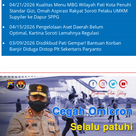
04/21/2026
Kualitas Menu MBG Wilayah Pati Kota Penuhi
Standar Gizi, Omah Aspirasi Rakyat Soroti Pelaku UMKM
Supyiler ke Dapur SPPG
04/15/2026
Pengelolaan Aset Daerah Belum
Optimal, Kartina Soroti Lemahnya Regulasi
03/09/2026
Disdikbud Pati Gempar! Bantuan Korban
Banjir Diduga Distop Plt Sekertaris Paryanto