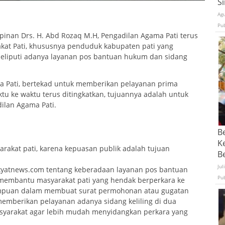
S
Ag
Pu
inan Drs. H. Abd Rozaq M.H, Pengadilan Agama Pati terus
at Pati, khususnya penduduk kabupaten pati yang
eliputi adanya layanan pos bantuan hukum dan sidang
ma Pati, bertekad untuk memberikan pelayanan prima
tu ke waktu terus ditingkatkan, tujuannya adalah untuk
ilan Agama Pati.
B
K
rakat pati, karena kepuasan publik adalah tujuan
Be
Jul
rakyatnews.com tentang keberadaan layanan pos bantuan
Pu
membantu masyarakat pati yang hendak berperkara ke
mpuan dalam membuat surat permohonan atau gugatan
memberikan pelayanan adanya sidang keliling di dua
syarakat agar lebih mudah menyidangkan perkara yang