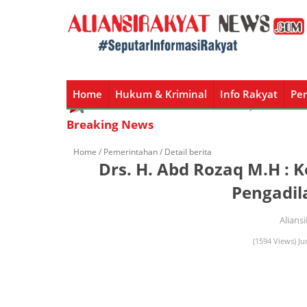
Home
Hukum & Kriminal
Info Rakyat
Per
Home
Hukum & Kriminal
Info Rakyat
Peristiw
Breaking News
Home /
Pemerintahan
/ Detail berita
Drs. H. Abd Rozaq M.H : 
Pengadil
Alians
(1594 Views) Ju