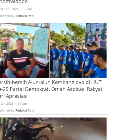
inomwidodo
ustus 1, 2026 6:53 am
blished by
Redaksi Pati
ersih-bersih Alun-alun Kembangjoyo di HUT
e-25 Partai Demokrat, Omah Aspirasi Rakyat
ri Apresiasi
i 24, 2026 4:54 am
blished by
Redaksi Pati