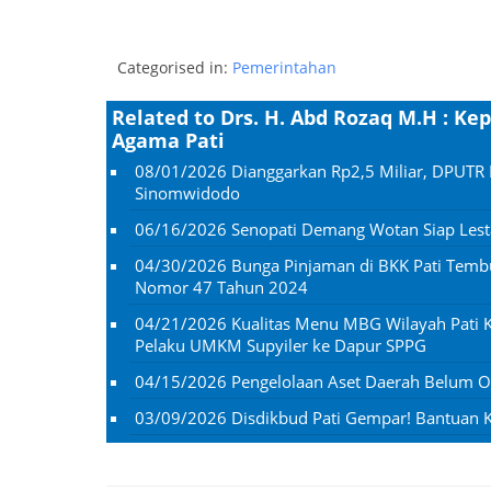
Categorised in:
Pemerintahan
Related to Drs. H. Abd Rozaq M.H : K
Agama Pati
08/01/2026
Dianggarkan Rp2,5 Miliar, DPUTR 
Sinomwidodo
06/16/2026
Senopati Demang Wotan Siap Lesta
04/30/2026
Bunga Pinjaman di BKK Pati Temb
Nomor 47 Tahun 2024
04/21/2026
Kualitas Menu MBG Wilayah Pati K
Pelaku UMKM Supyiler ke Dapur SPPG
04/15/2026
Pengelolaan Aset Daerah Belum Op
03/09/2026
Disdikbud Pati Gempar! Bantuan Ko