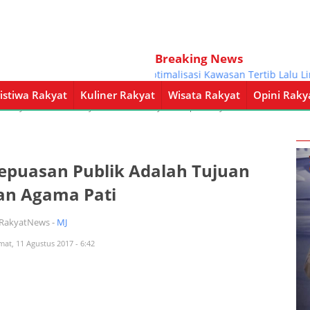
Breaking News
Optimalisasi Kawasan Tertib Lalu Lintas, 
istiwa Rakyat
Kuliner Rakyat
Wisata Rakyat
Opini Raky
a Rakyat
Kuliner Rakyat
Wisata Rakyat
Opini Rakyat
Pemerintahan
Kepuasan Publik Adalah Tujuan
an Agama Pati
iRakyatNews -
MJ
mat, 11 Agustus 2017 - 6:42