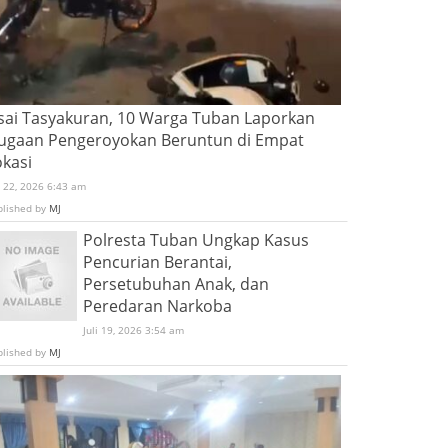
sai Tasyakuran, 10 Warga Tuban Laporkan
ugaan Pengeroyokan Beruntun di Empat
okasi
i 22, 2026 6:43 am
blished by
MJ
Polresta Tuban Ungkap Kasus
Pencurian Berantai,
Persetubuhan Anak, dan
Peredaran Narkoba
Juli 19, 2026 3:54 am
blished by
MJ