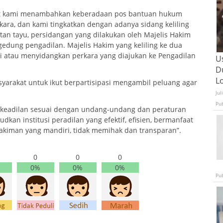
t kami menambahkan keberadaan pos bantuan hukum
ra, dan kami tingkatkan dengan adanya sidang keliling
an tayu, persidangan yang dilakukan oleh Majelis Hakim
 gedung pengadilan. Majelis Hakim yang keliling ke dua
i atau menyidangkan perkara yang diajukan ke Pengadilan
U
D
L
yarakat untuk ikut berpartisipasi mengambil peluang agar
Jul
Pu
 keadilan sesuai dengan undang-undang dan peraturan
kan institusi peradilan yang efektif, efisien, bermanfaat
akiman yang mandiri, tidak memihak dan transparan”.
0
0
0
0%
0%
0%
Pu