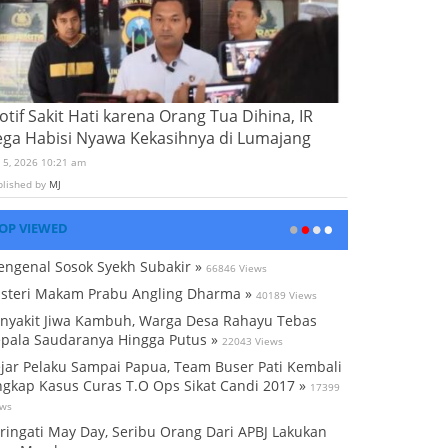
tif Sakit Hati karena Orang Tua Dihina, IR
ega Habisi Nyawa Kekasihnya di Lumajang
i 5, 2026 10:21 am
blished by
MJ
OP VIEWED
ngenal Sosok Syekh Subakir »
66846 Views
steri Makam Prabu Angling Dharma »
40189 Views
nyakit Jiwa Kambuh, Warga Desa Rahayu Tebas
pala Saudaranya Hingga Putus »
22043 Views
jar Pelaku Sampai Papua, Team Buser Pati Kembali
gkap Kasus Curas T.O Ops Sikat Candi 2017 »
17399
ews
ringati May Day, Seribu Orang Dari APBJ Lakukan