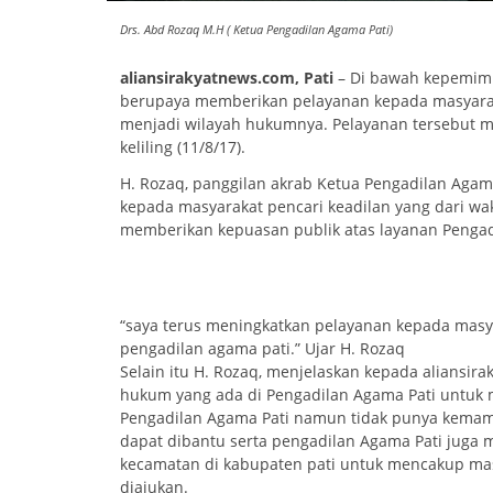
Drs. Abd Rozaq M.H ( Ketua Pengadilan Agama Pati)
aliansirakyatnews.com, Pati
– Di bawah kepemimp
berupaya memberikan pelayanan kepada masyarak
menjadi wilayah hukumnya. Pelayanan tersebut m
keliling (11/8/17).
H. Rozaq, panggilan akrab Ketua Pengadilan Aga
kepada masyarakat pencari keadilan yang dari wak
memberikan kepuasan publik atas layanan Pengad
“saya terus meningkatkan pelayanan kepada masya
pengadilan agama pati.” Ujar H. Rozaq
Selain itu H. Rozaq, menjelaskan kepada aliansi
hukum yang ada di Pengadilan Agama Pati untuk 
Pengadilan Agama Pati namun tidak punya kema
dapat dibantu serta pengadilan Agama Pati juga 
kecamatan di kabupaten pati untuk mencakup ma
diajukan.