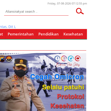
Friday, 07-08-2026 07:12:55 pm
Dit Lantas Polda Jatim Survey KTL di Bojonegoro
at
Pemerintahan
Pendidikan
Kesehatan
Pendidikan
Kesehatan