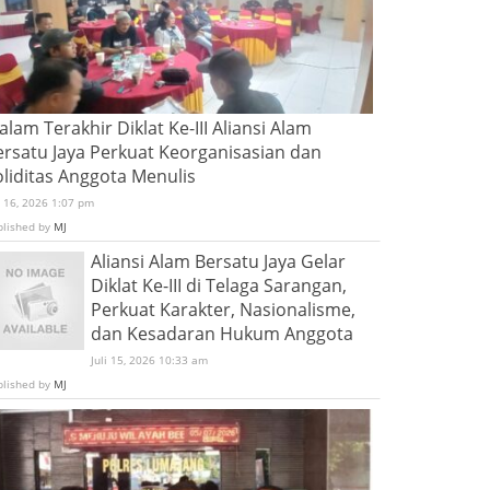
lam Terakhir Diklat Ke-III Aliansi Alam
ersatu Jaya Perkuat Keorganisasian dan
oliditas Anggota Menulis
i 16, 2026 1:07 pm
blished by
MJ
Aliansi Alam Bersatu Jaya Gelar
Diklat Ke-III di Telaga Sarangan,
Perkuat Karakter, Nasionalisme,
dan Kesadaran Hukum Anggota
Juli 15, 2026 10:33 am
blished by
MJ