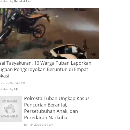
blished by
Redaksi Pati
sai Tasyakuran, 10 Warga Tuban Laporkan
ugaan Pengeroyokan Beruntun di Empat
okasi
i 22, 2026 6:43 am
blished by
MJ
Polresta Tuban Ungkap Kasus
Pencurian Berantai,
Persetubuhan Anak, dan
Peredaran Narkoba
Juli 19, 2026 3:54 am