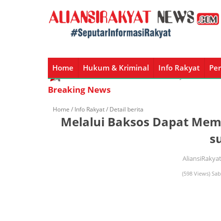
Home
Hukum & Kriminal
Info Rakyat
Per
Home
Hukum & Kriminal
Info Rakyat
Peristiw
Breaking News
Home /
Info Rakyat
/ Detail berita
Melalui Baksos Dapat Mem
s
AliansiRakya
(598 Views) Sab