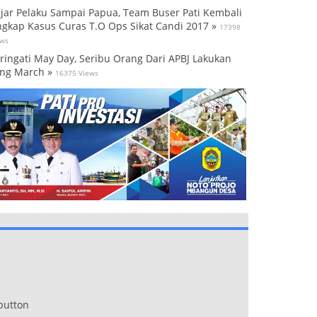
jar Pelaku Sampai Papua, Team Buser Pati Kembali
gkap Kasus Curas T.O Ops Sikat Candi 2017 »
17398
ews
ringati May Day, Seribu Orang Dari APBJ Lakukan
ng March »
16375 Views