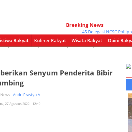
Breaking News
45 Delegasi NCSC Philippine
istiwa Rakyat
Kuliner Rakyat
Wisata Rakyat
Opini Raky
a Rakyat
Kuliner Rakyat
Wisata Rakyat
Opini Rakyat
Pemerintahan
berikan Senyum Penderita Bibir
umbing
tNews -
Andri Prastyo A
tu, 27 Agustus 2022 - 12:49