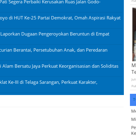
Pati Segera Perbaiki Kerusakan Ruas Jalan Godo-
Pu
oyo di HUT Ke-25 Partai Demokrat, Omah Aspirasi Rakyat
n Laporkan Dugaan Pengeroyokan Beruntun di Empat
urian Berantai, Persetubuhan Anak, dan Peredaran
Mo
si Alam Bersatu Jaya Perkuat Keorganisasian dan Soliditas
T
Jul
lat Ke-III di Telaga Sarangan, Perkuat Karakter,
Pu
T
Me
Mi
Pe
Ke