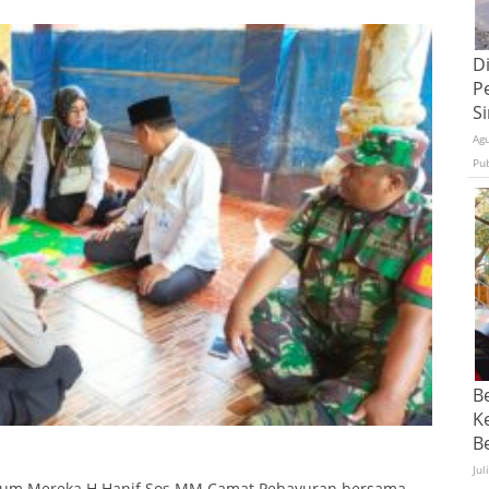
D
P
S
Ag
Pu
B
K
Be
Jul
yum Mereka H Hanif Sos MM Camat Pebayuran bersama