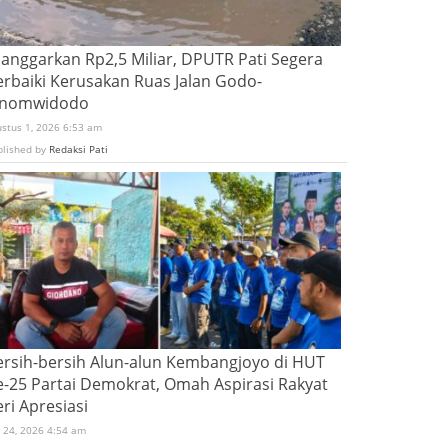
ianggarkan Rp2,5 Miliar, DPUTR Pati Segera
erbaiki Kerusakan Ruas Jalan Godo-
inomwidodo
ustus 1, 2026 6:53 am
blished by
Redaksi Pati
ersih-bersih Alun-alun Kembangjoyo di HUT
e-25 Partai Demokrat, Omah Aspirasi Rakyat
ri Apresiasi
i 24, 2026 4:54 am