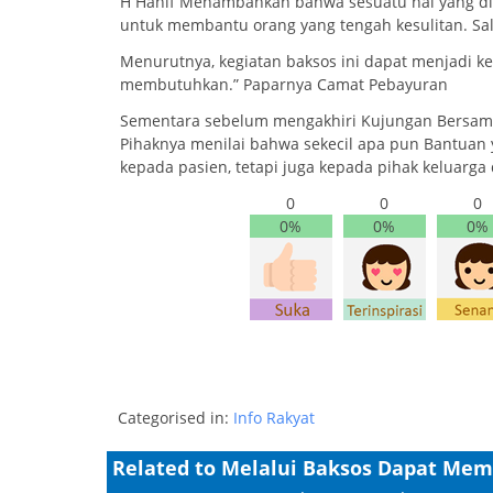
H Hanif Menambahkan bahwa sesuatu hal yang dik
untuk membantu orang yang tengah kesulitan. Sala
Menurutnya, kegiatan baksos ini dapat menjadi
membutuhkan.” Paparnya Camat Pebayuran
Sementara sebelum mengakhiri Kujungan Bersama
Pihaknya menilai bahwa sekecil apa pun Bantuan
kepada pasien, tetapi juga kepada pihak keluarga 
0
0
0
0%
0%
0%
Categorised in:
Info Rakyat
Related to Melalui Baksos Dapat Mem