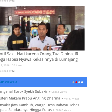
blished by
MJ
tif Sakit Hati karena Orang Tua Dihina, IR
ega Habisi Nyawa Kekasihnya di Lumajang
i 5, 2026 10:21 am
blished by
MJ
OP VIEWED
ngenal Sosok Syekh Subakir »
66843 Views
steri Makam Prabu Angling Dharma »
40187 Views
nyakit Jiwa Kambuh, Warga Desa Rahayu Tebas
pala Saudaranya Hingga Putus »
22042 Views