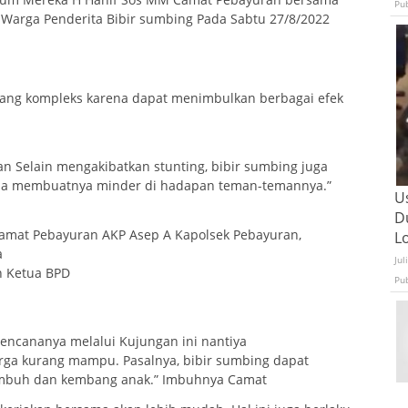
Pu
Warga Penderita Bibir sumbing Pada Sabtu 27/8/2022
ang kompleks karena dapat menimbulkan berbagai efek
an Selain mengakibatkan stunting, bibir sumbing juga
rena membuatnya minder di hadapan teman-temannya.”
U
D
amat Pebayuran AKP Asep A Kapolsek Pebayuran,
L
a
Jul
h Ketua BPD
Pu
ncananya melalui Kujungan ini nantiya
arga kurang mampu. Pasalnya, bibir sumbing dapat
mbuh dan kembang anak.” Imbuhnya Camat