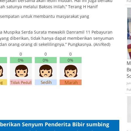
erjakan bersama akan lebih mudah. Hal ini juga berlaku
Pu
h satunya melalui Baksos inilah,” Terang H Hanif
 kesempatan untuk membantu masyarakat yang
 Muspika Serda Surata mewakili Danramil 11 Pebayuran
 yang diberikan, tidak hanya dapat memberikan senyuman
dan orang-orang di sekelilingnya.” Pungkasnya. (An/Red)
0
0
0
0%
0%
0%
Ma
B
S
Jul
Pu
berikan Senyum Penderita Bibir sumbing