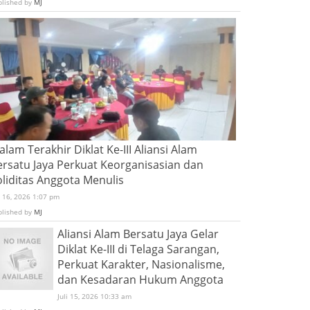
blished by
MJ
lam Terakhir Diklat Ke-III Aliansi Alam
ersatu Jaya Perkuat Keorganisasian dan
oliditas Anggota Menulis
i 16, 2026 1:07 pm
blished by
MJ
Aliansi Alam Bersatu Jaya Gelar
Diklat Ke-III di Telaga Sarangan,
Perkuat Karakter, Nasionalisme,
dan Kesadaran Hukum Anggota
Juli 15, 2026 10:33 am