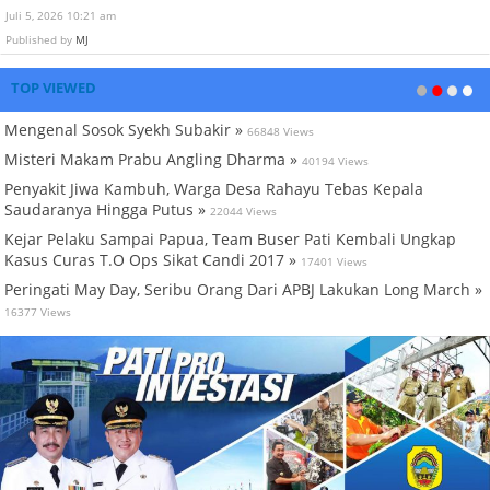
Juli 5, 2026 10:21 am
Published by
MJ
TOP VIEWED
Mengenal Sosok Syekh Subakir »
66848 Views
Misteri Makam Prabu Angling Dharma »
40194 Views
Penyakit Jiwa Kambuh, Warga Desa Rahayu Tebas Kepala
Saudaranya Hingga Putus »
22044 Views
Kejar Pelaku Sampai Papua, Team Buser Pati Kembali Ungkap
Kasus Curas T.O Ops Sikat Candi 2017 »
17401 Views
Peringati May Day, Seribu Orang Dari APBJ Lakukan Long March »
16377 Views