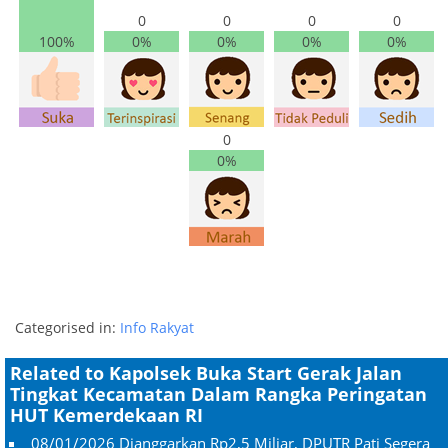
0
0
0
0
100%
0%
0%
0%
0%
0
0%
Categorised in:
Info Rakyat
Related to Kapolsek Buka Start Gerak Jalan
Tingkat Kecamatan Dalam Rangka Peringatan
HUT Kemerdekaan RI
08/01/2026
Dianggarkan Rp2,5 Miliar, DPUTR Pati Segera