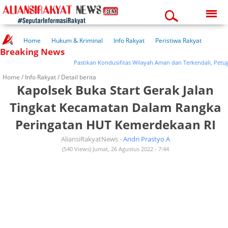
Sunday, 09-08-2026
05:07:05 pm
Home
Hukum & Kriminal
Info Rakyat
Peristiwa Rakyat
Breaking News
Kuliner Rakyat
Wisata Rakyat
Opini Rakyat
Pemerintahan
Pendidikan
Kesehatan
Pastikan Kondusifitas Wilayah Aman dan Terkendali, Petugas G
Home /
Info Rakyat
/ Detail berita
Kapolsek Buka Start Gerak Jalan
Tingkat Kecamatan Dalam Rangka
Peringatan HUT Kemerdekaan RI
AliansiRakyatNews -
Andri Prastyo A
(540 Views) Jumat, 26 Agustus 2022 - 7:44