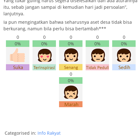
Yang tukar guling harus segera diselesaikan dan ada aturannya
itu, sebab jangan sampai di kemudian hari jadi persoalan”,
lanjutnya.
Ia pun mengingatkan bahwa seharusnya aset desa tidak bisa
berkurang, namun bila perlu bisa bertambah***
0
0
0
0
0
0%
0%
0%
0%
0%
0
0%
Categorised in:
Info Rakyat