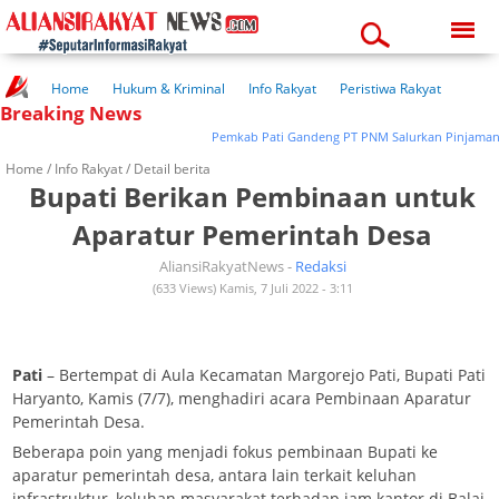
Friday, 07-08-2026
10:44:40 pm
Home
Hukum & Kriminal
Info Rakyat
Peristiwa Rakyat
Breaking News
Kuliner Rakyat
Wisata Rakyat
Opini Rakyat
Pemerintahan
Pendidikan
Kesehatan
Pemkab Pati Gandeng PT PNM Salurkan Pinjaman Mo
Home /
Info Rakyat
/ Detail berita
Bupati Berikan Pembinaan untuk
Aparatur Pemerintah Desa
AliansiRakyatNews -
Redaksi
(633 Views) Kamis, 7 Juli 2022 - 3:11
Pati
– Bertempat di Aula Kecamatan Margorejo Pati, Bupati Pati
Haryanto, Kamis (7/7), menghadiri acara Pembinaan Aparatur
Pemerintah Desa.
Beberapa poin yang menjadi fokus pembinaan Bupati ke
aparatur pemerintah desa, antara lain terkait keluhan
infrastruktur, keluhan masyarakat terhadap jam kantor di Balai