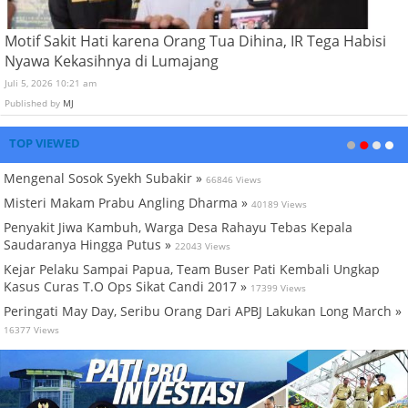
Motif Sakit Hati karena Orang Tua Dihina, IR Tega Habisi
Nyawa Kekasihnya di Lumajang
Juli 5, 2026 10:21 am
Published by
MJ
TOP VIEWED
Mengenal Sosok Syekh Subakir »
66846 Views
Misteri Makam Prabu Angling Dharma »
40189 Views
Penyakit Jiwa Kambuh, Warga Desa Rahayu Tebas Kepala
Saudaranya Hingga Putus »
22043 Views
Kejar Pelaku Sampai Papua, Team Buser Pati Kembali Ungkap
Kasus Curas T.O Ops Sikat Candi 2017 »
17399 Views
Peringati May Day, Seribu Orang Dari APBJ Lakukan Long March »
16377 Views