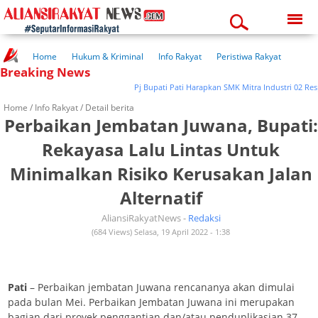
Friday, 07-08-2026
04:38:59 am
Home
Hukum & Kriminal
Info Rakyat
Peristiwa Rakyat
Breaking News
Kuliner Rakyat
Wisata Rakyat
Opini Rakyat
Pemerintahan
Pendidikan
Kesehatan
Pj Bupati Pati Harapkan SMK Mitra Industri 02 Respo
Home /
Info Rakyat
/ Detail berita
Perbaikan Jembatan Juwana, Bupati:
Rekayasa Lalu Lintas Untuk
Minimalkan Risiko Kerusakan Jalan
Alternatif
AliansiRakyatNews -
Redaksi
(684 Views) Selasa, 19 April 2022 - 1:38
Pati
– Perbaikan jembatan Juwana rencananya akan dimulai
pada bulan Mei. Perbaikan Jembatan Juwana ini merupakan
bagian dari proyek penggantian dan/atau penduplikasian 37