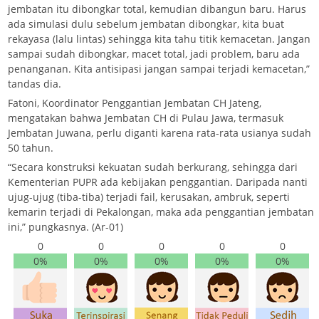
jembatan itu dibongkar total, kemudian dibangun baru. Harus
ada simulasi dulu sebelum jembatan dibongkar, kita buat
rekayasa (lalu lintas) sehingga kita tahu titik kemacetan. Jangan
sampai sudah dibongkar, macet total, jadi problem, baru ada
penanganan. Kita antisipasi jangan sampai terjadi kemacetan,”
tandas dia.
Fatoni, Koordinator Penggantian Jembatan CH Jateng,
mengatakan bahwa Jembatan CH di Pulau Jawa, termasuk
Jembatan Juwana, perlu diganti karena rata-rata usianya sudah
50 tahun.
“Secara konstruksi kekuatan sudah berkurang, sehingga dari
Kementerian PUPR ada kebijakan penggantian. Daripada nanti
ujug-ujug (tiba-tiba) terjadi fail, kerusakan, ambruk, seperti
kemarin terjadi di Pekalongan, maka ada penggantian jembatan
ini,” pungkasnya. (Ar-01)
0
0
0
0
0
0%
0%
0%
0%
0%