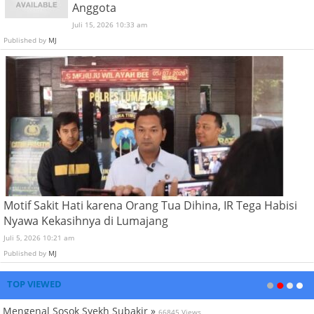
Anggota
Juli 15, 2026 10:33 am
Published by
MJ
Motif Sakit Hati karena Orang Tua Dihina, IR Tega Habisi
Nyawa Kekasihnya di Lumajang
Juli 5, 2026 10:21 am
Published by
MJ
TOP VIEWED
Mengenal Sosok Syekh Subakir »
66845 Views