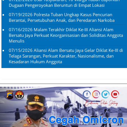
Dugaan Pengeroyokan Beruntun di Empat Lokasi
07/19/2026
Polresta Tuban Ungkap Kasus Pencurian
Berantai, Persetubuhan Anak, dan Peredaran Narkoba
07/16/2026
Malam Terakhir Diklat Ke-III Aliansi Alam
Bersatu Jaya Perkuat Keorganisasian dan Soliditas Anggota
Menulis
07/15/2026
Aliansi Alam Bersatu Jaya Gelar Diklat Ke-III di
Telaga Sarangan, Perkuat Karakter, Nasionalisme, dan
Kesadaran Hukum Anggota