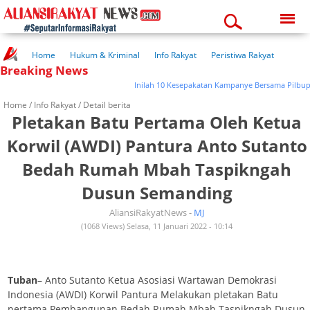
Saturday, 08-08-2026
10:21:48 pm
Home
Hukum & Kriminal
Info Rakyat
Peristiwa Rakyat
Breaking News
Kuliner Rakyat
Wisata Rakyat
Opini Rakyat
Pemerintahan
Pendidikan
Kesehatan
Inilah 10 Kesepakatan Kampanye Bersama Pilbup Bo
Home /
Info Rakyat
/ Detail berita
Pletakan Batu Pertama Oleh Ketua
Korwil (AWDI) Pantura Anto Sutanto
Bedah Rumah Mbah Taspikngah
Dusun Semanding
AliansiRakyatNews -
MJ
(1068 Views) Selasa, 11 Januari 2022 - 10:14
Tuban
– Anto Sutanto Ketua Asosiasi Wartawan Demokrasi
Indonesia (AWDI) Korwil Pantura Melakukan pletakan Batu
pertama Pembangunan Bedah Rumah Mbah Taspikngah Dusun