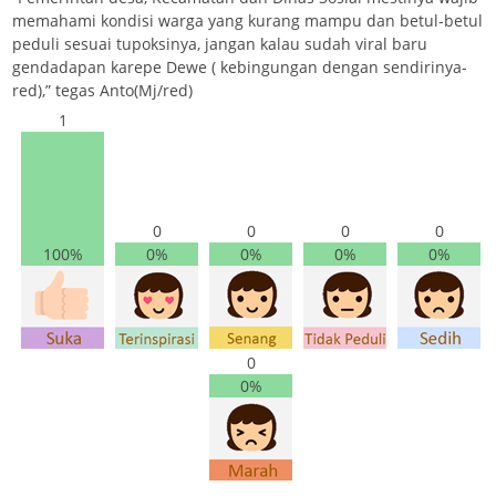
memahami kondisi warga yang kurang mampu dan betul-betul
peduli sesuai tupoksinya, jangan kalau sudah viral baru
gendadapan karepe Dewe ( kebingungan dengan sendirinya-
red),” tegas Anto(Mj/red)
1
0
0
0
0
100%
0%
0%
0%
0%
0
0%