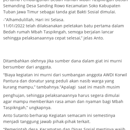
Semanding Desa Sanding Rowo Kecamatan Soko Kabupaten
Tuban Jawa Timur sebagai tanda giat Bakti Sosial dimulai.
-“Alhamdulillah, Hari ini Selasa.
11/01/2022 telah dilaksanakan peletakan batu pertama dalam
Bedah rumah Mbah Taspikngah, semoga berjalan lancar
sehingga pelaksanaannya cepat selesai,” jelas Anto.
Ditambahkan olehnya jika sumber dana dalam giat ini murni
bersumber dari anggota.
“Biaya kegiatan ini murni dari sumbangan anggota AWDI Korwil
Pantura dan donatur yang peduli akan nasib warga yang
kurang mampu,” tambahnya.
“Apalagi saat ini masih musim
penghujan, sehingga pelaksanaannya harus segera dimulai
agar mampu memberikan rasa aman dan nyaman bagi Mbah
Taspikngah,” ungkapnya.
Anto Sutanto berharap Kegiatan semacam ini semestinya
menjadi tanggung jawab pihak-pihak terkait.
“Pemerintah desa, Kecamatan dan Dinas Sosial mestinya wajib