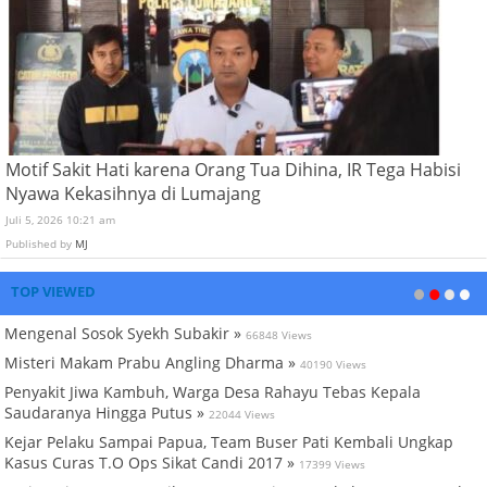
Motif Sakit Hati karena Orang Tua Dihina, IR Tega Habisi
Nyawa Kekasihnya di Lumajang
Juli 5, 2026 10:21 am
Published by
MJ
TOP VIEWED
Mengenal Sosok Syekh Subakir »
66848 Views
Misteri Makam Prabu Angling Dharma »
40190 Views
Penyakit Jiwa Kambuh, Warga Desa Rahayu Tebas Kepala
Saudaranya Hingga Putus »
22044 Views
Kejar Pelaku Sampai Papua, Team Buser Pati Kembali Ungkap
Kasus Curas T.O Ops Sikat Candi 2017 »
17399 Views