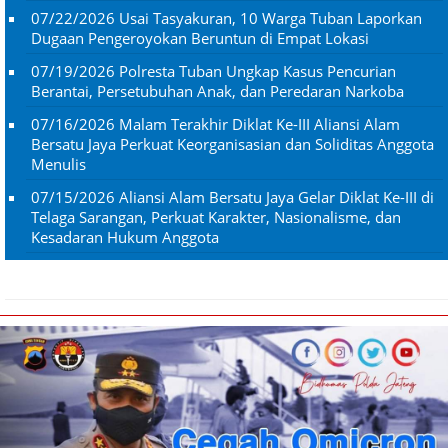
07/22/2026
Usai Tasyakuran, 10 Warga Tuban Laporkan
Dugaan Pengeroyokan Beruntun di Empat Lokasi
07/19/2026
Polresta Tuban Ungkap Kasus Pencurian
Berantai, Persetubuhan Anak, dan Peredaran Narkoba
07/16/2026
Malam Terakhir Diklat Ke-III Aliansi Alam
Bersatu Jaya Perkuat Keorganisasian dan Soliditas Anggota
Menulis
07/15/2026
Aliansi Alam Bersatu Jaya Gelar Diklat Ke-III di
Telaga Sarangan, Perkuat Karakter, Nasionalisme, dan
Kesadaran Hukum Anggota