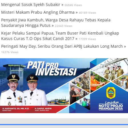
Mengenal Sosok Syekh Subakir »
66846 Views
Misteri Makam Prabu Angling Dharma »
40189 Views
Penyakit Jiwa Kambuh, Warga Desa Rahayu Tebas Kepala
Saudaranya Hingga Putus »
22043 Views
Kejar Pelaku Sampai Papua, Team Buser Pati Kembali Ungkap
Kasus Curas T.O Ops Sikat Candi 2017 »
17399 Views
Peringati May Day, Seribu Orang Dari APBJ Lakukan Long March »
16376 Views