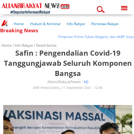
Friday, 07-08-2026
04:40:35 pm
Home
Hukum & Kriminal
Info Rakyat
Peristiwa Rakyat
Breaking News
Kuliner Rakyat
Wisata Rakyat
Opini Rakyat
Pemerintahan
Pendidikan
Kesehatan
Pimpinan Polres Tuban Berganti, dari AKBP Suryono 
Home /
Info Rakyat
/ Detail berita
Safin : Pengendalian Covid-19
Tanggungjawab Seluruh Komponen
Bangsa
AliansiRakyatNews -
MJ
(693 Views) Sabtu, 11 September 2021 - 12:36