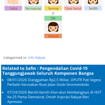
0
0%
Categorised in:
Info Rakyat
Related to Safin : Pengendalian Covid-19
Tanggungjawab Seluruh Komponen Bangsa
08/01/2026
Dianggarkan Rp2,5 Miliar, DPUTR Pati Segera
Perbaiki Kerusakan Ruas Jalan Godo-Sinomwidodo
07/24/2026
Bersih-bersih Alun-alun Kembangjoyo di HUT
Ke-25 Partai Demokrat, Omah Aspirasi Rakyat Beri
Apresiasi