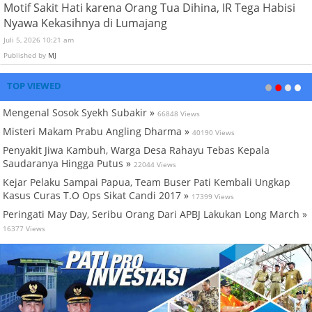
Motif Sakit Hati karena Orang Tua Dihina, IR Tega Habisi
Nyawa Kekasihnya di Lumajang
Juli 5, 2026 10:21 am
Published by
MJ
TOP VIEWED
Mengenal Sosok Syekh Subakir »
66848 Views
Misteri Makam Prabu Angling Dharma »
40190 Views
Penyakit Jiwa Kambuh, Warga Desa Rahayu Tebas Kepala
Saudaranya Hingga Putus »
22044 Views
Kejar Pelaku Sampai Papua, Team Buser Pati Kembali Ungkap
Kasus Curas T.O Ops Sikat Candi 2017 »
17399 Views
Peringati May Day, Seribu Orang Dari APBJ Lakukan Long March »
16377 Views