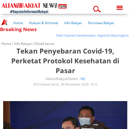
Saturday, 08-08-2026
11:30:58 pm
Home
Hukum & Kriminal
Info Rakyat
Peristiwa Rakyat
Breaking News
Kuliner Rakyat
Wisata Rakyat
Opini Rakyat
Pemerintahan
Pendidikan
Kesehatan
Hasil Operasi Keselamatan, Kapolres Bojonegoro Te
Home /
Info Rakyat
/ Detail berita
Tekan Penyebaran Covid-19,
Perketat Protokol Kesehatan di
Pasar
AliansiRakyatNews -
MJ
(810 Views) Senin, 30 November 2020 - 8:15