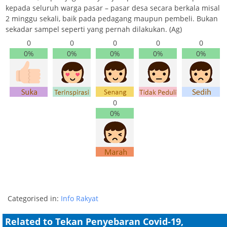
kepada seluruh warga pasar – pasar desa secara berkala misal
2 minggu sekali, baik pada pedagang maupun pembeli. Bukan
sekadar sampel seperti yang pernah dilakukan. (Ag)
0
0
0
0
0
0%
0%
0%
0%
0%
0
0%
Categorised in:
Info Rakyat
Related to Tekan Penyebaran Covid-19,