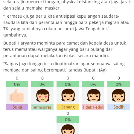
selalu rajin mencuci tangan, physical distancing atau jaga jarak
dan selalu memakai masker.
“Termasuk juga perlu kita antisipasi kepulangan saudara-
saudara kita dari perantauan hingga para pekerja migran atau
TKI yang jumlahnya cukup besar di Jawa Tengah ini,”
tambahnya.
Bupati Haryanto meminta para camat dan kepala desa untuk
terus memantau warganya agar yang baru pulang dari
perantauan dapat melakukan isolasi secara mandiri.
“Satgas Jogo tonggo bisa dioptimalkan agar semuanya saling
menjaga dan saling berempati,” tandas Bupati. (Ag)
0
0
0
0
0
0%
0%
0%
0%
0%
0
0%