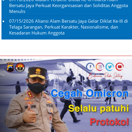
Bersatu Jaya Perkuat Keorganisasian dan Soliditas Anggota
Menulis
07/15/2026
Aliansi Alam Bersatu Jaya Gelar Diklat Ke-III di
Telaga Sarangan, Perkuat Karakter, Nasionalisme, dan
Kesadaran Hukum Anggota