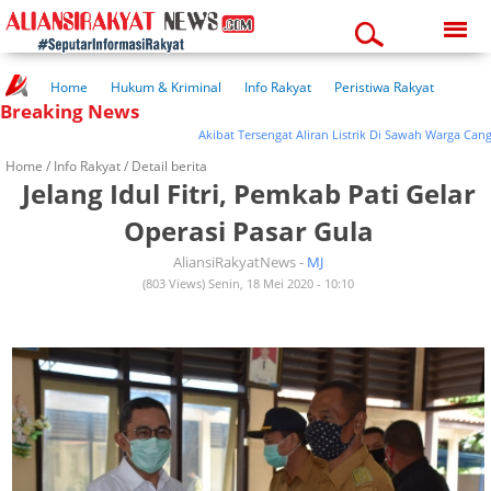
Friday, 07-08-2026
04:24:58 am
Home
Hukum & Kriminal
Info Rakyat
Peristiwa Rakyat
Breaking News
Kuliner Rakyat
Wisata Rakyat
Opini Rakyat
Pemerintahan
Pendidikan
Kesehatan
Akibat Tersengat Aliran Listrik Di Sawah Warga Cangkre
Home /
Info Rakyat
/ Detail berita
Jelang Idul Fitri, Pemkab Pati Gelar
Operasi Pasar Gula
AliansiRakyatNews -
MJ
(803 Views) Senin, 18 Mei 2020 - 10:10