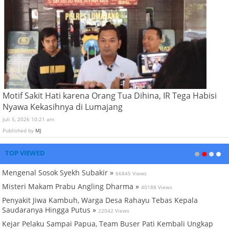
Motif Sakit Hati karena Orang Tua Dihina, IR Tega Habisi
Nyawa Kekasihnya di Lumajang
Juli 5, 2026 10:21 am
Published by
MJ
TOP VIEWED
Mengenal Sosok Syekh Subakir »
66845 Views
Misteri Makam Prabu Angling Dharma »
40188 Views
Penyakit Jiwa Kambuh, Warga Desa Rahayu Tebas Kepala
Saudaranya Hingga Putus »
22042 Views
Kejar Pelaku Sampai Papua, Team Buser Pati Kembali Ungkap