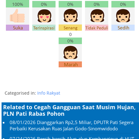
100%
0%
0%
0%
0%
0
0%
Categorised in:
Info Rakyat
Related to Cegah Gangguan Saat Musim Hujan,
PLN Pati Rabas Pohon
08/01/2026
Dianggarkan Rp2,5 Miliar, DPUTR Pati Segera
Perbaiki Kerusakan Ruas Jalan Godo-Sinomwidodo
07/24/2026
Bersih-bersih Alun-alun Kembangjoyo di HUT