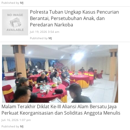
Published by
MJ
Polresta Tuban Ungkap Kasus Pencurian
Berantai, Persetubuhan Anak, dan
Peredaran Narkoba
Juli 19, 2026 3:54 am
Published by
MJ
Malam Terakhir Diklat Ke-III Aliansi Alam Bersatu Jaya
Perkuat Keorganisasian dan Soliditas Anggota Menulis
Juli 16, 2026 1:07 pm
Published by
MJ