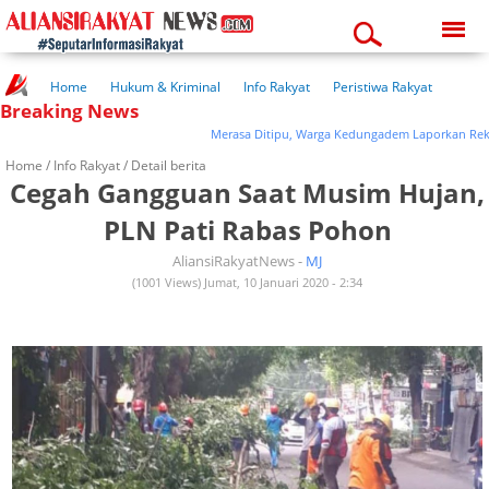
Friday, 07-08-2026
10:43:36 pm
Home
Hukum & Kriminal
Info Rakyat
Peristiwa Rakyat
Breaking News
Kuliner Rakyat
Wisata Rakyat
Opini Rakyat
Pemerintahan
Pendidikan
Kesehatan
Merasa Ditipu, Warga Kedungadem Laporkan Rekan Ke
Home /
Info Rakyat
/ Detail berita
Cegah Gangguan Saat Musim Hujan,
PLN Pati Rabas Pohon
AliansiRakyatNews -
MJ
(1001 Views) Jumat, 10 Januari 2020 - 2:34