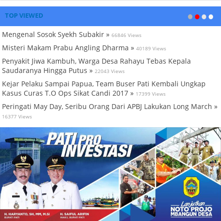
TOP VIEWED
Mengenal Sosok Syekh Subakir »
66846 Views
Misteri Makam Prabu Angling Dharma »
40189 Views
Penyakit Jiwa Kambuh, Warga Desa Rahayu Tebas Kepala
Saudaranya Hingga Putus »
22043 Views
Kejar Pelaku Sampai Papua, Team Buser Pati Kembali Ungkap
Kasus Curas T.O Ops Sikat Candi 2017 »
17399 Views
Peringati May Day, Seribu Orang Dari APBJ Lakukan Long March »
16377 Views