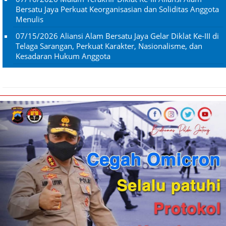
Bersatu Jaya Perkuat Keorganisasian dan Soliditas Anggota
Menulis
07/15/2026
Aliansi Alam Bersatu Jaya Gelar Diklat Ke-III di
Telaga Sarangan, Perkuat Karakter, Nasionalisme, dan
Kesadaran Hukum Anggota