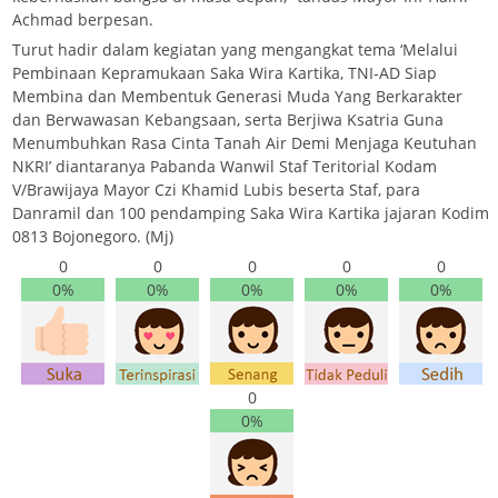
Achmad berpesan.
Turut hadir dalam kegiatan yang mengangkat tema ‘Melalui
Pembinaan Kepramukaan Saka Wira Kartika, TNI-AD Siap
Membina dan Membentuk Generasi Muda Yang Berkarakter
dan Berwawasan Kebangsaan, serta Berjiwa Ksatria Guna
Menumbuhkan Rasa Cinta Tanah Air Demi Menjaga Keutuhan
NKRI’ diantaranya Pabanda Wanwil Staf Teritorial Kodam
V/Brawijaya Mayor Czi Khamid Lubis beserta Staf, para
Danramil dan 100 pendamping Saka Wira Kartika jajaran Kodim
0813 Bojonegoro. (Mj)
0
0
0
0
0
0%
0%
0%
0%
0%
0
0%