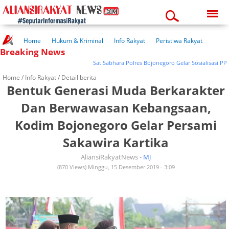
Saturday, 08-08-2026
03:07:28 am
Home
Hukum & Kriminal
Info Rakyat
Peristiwa Rakyat
Breaking News
Kuliner Rakyat
Wisata Rakyat
Opini Rakyat
Pemerintahan
Pendidikan
Kesehatan
Sat Sabhara Polres Bojonegoro Gelar Sosialisasi PP No. 
Home /
Info Rakyat
/ Detail berita
Bentuk Generasi Muda Berkarakter
Dan Berwawasan Kebangsaan,
Kodim Bojonegoro Gelar Persami
Sakawira Kartika
AliansiRakyatNews -
MJ
(870 Views) Minggu, 15 Desember 2019 - 3:09