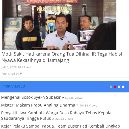
Motif Sakit Hati karena Orang Tua Dihina, IR Tega Habisi
Nyawa Kekasihnya di Lumajang
Juli 5, 2026 10:21 am
Published by
MJ
TOP VIEWED
Mengenal Sosok Syekh Subakir »
66846 Views
Misteri Makam Prabu Angling Dharma »
40189 Views
Penyakit Jiwa Kambuh, Warga Desa Rahayu Tebas Kepala
Saudaranya Hingga Putus »
22043 Views
Kejar Pelaku Sampai Papua, Team Buser Pati Kembali Ungkap