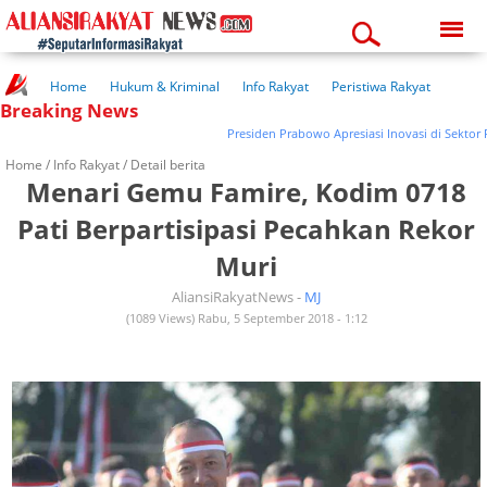
Monday, 10-08-2026
11:51:13 am
Home
Hukum & Kriminal
Info Rakyat
Peristiwa Rakyat
Breaking News
Kuliner Rakyat
Wisata Rakyat
Opini Rakyat
Pemerintahan
Pendidikan
Kesehatan
Presiden Prabowo Apresiasi Inovasi di Sektor P
Home /
Info Rakyat
/ Detail berita
Menari Gemu Famire, Kodim 0718
Pati Berpartisipasi Pecahkan Rekor
Muri
AliansiRakyatNews -
MJ
(1089 Views) Rabu, 5 September 2018 - 1:12