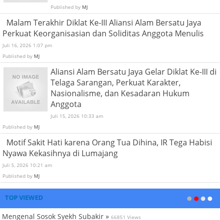
Published by
MJ
Malam Terakhir Diklat Ke-III Aliansi Alam Bersatu Jaya
Perkuat Keorganisasian dan Soliditas Anggota Menulis
Juli 16, 2026 1:07 pm
Published by
MJ
Aliansi Alam Bersatu Jaya Gelar Diklat Ke-III di
Telaga Sarangan, Perkuat Karakter,
Nasionalisme, dan Kesadaran Hukum
Anggota
Juli 15, 2026 10:33 am
Published by
MJ
Motif Sakit Hati karena Orang Tua Dihina, IR Tega Habisi
Nyawa Kekasihnya di Lumajang
Juli 5, 2026 10:21 am
Published by
MJ
TOP VIEWED
Mengenal Sosok Syekh Subakir »
66851 Views