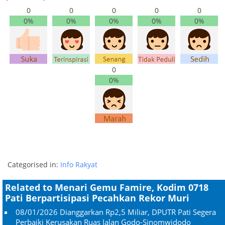
0
0
0
0
0
0%
0%
0%
0%
0%
0
0%
Categorised in:
Info Rakyat
Related to Menari Gemu Famire, Kodim 0718
Pati Berpartisipasi Pecahkan Rekor Muri
08/01/2026
Dianggarkan Rp2,5 Miliar, DPUTR Pati Segera
Perbaiki Kerusakan Ruas Jalan Godo-Sinomwidodo