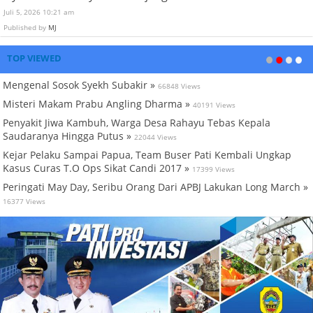
Juli 5, 2026 10:21 am
Published by
MJ
TOP VIEWED
Mengenal Sosok Syekh Subakir »
66848 Views
Misteri Makam Prabu Angling Dharma »
40191 Views
Penyakit Jiwa Kambuh, Warga Desa Rahayu Tebas Kepala
Saudaranya Hingga Putus »
22044 Views
Kejar Pelaku Sampai Papua, Team Buser Pati Kembali Ungkap
Kasus Curas T.O Ops Sikat Candi 2017 »
17399 Views
Peringati May Day, Seribu Orang Dari APBJ Lakukan Long March »
16377 Views