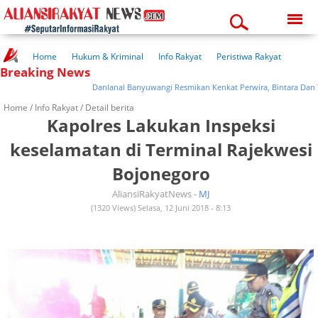
Sunday, 09-08-2026
06:19:31 am
Home
Hukum & Kriminal
Info Rakyat
Peristiwa Rakyat
Breaking News
Kuliner Rakyat
Wisata Rakyat
Opini Rakyat
Pemerintahan
Pendidikan
Kesehatan
Danlanal Banyuwangi Resmikan Kenkat Perwira, Bintara Dan Ta
Home /
Info Rakyat
/ Detail berita
Kapolres Lakukan Inspeksi
keselamatan di Terminal Rajekwesi
Bojonegoro
AliansiRakyatNews -
MJ
(1320 Views) Selasa, 12 Juni 2018 - 8:13