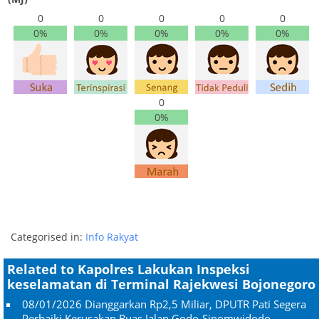
0
0
0
0
0
0%
0%
0%
0%
0%
0
0%
Categorised in:
Info Rakyat
Related to Kapolres Lakukan Inspeksi
keselamatan di Terminal Rajekwesi Bojonegoro
08/01/2026
Dianggarkan Rp2,5 Miliar, DPUTR Pati Segera
Perbaiki Kerusakan Ruas Jalan Godo-Sinomwidodo