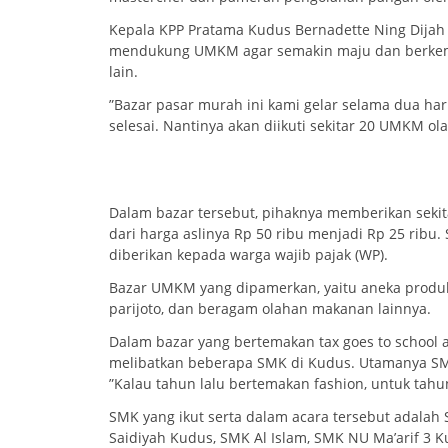
Kepala KPP Pratama Kudus Bernadette Ning Dijah
mendukung UMKM agar semakin maju dan berkemb
lain.
”Bazar pasar murah ini kami gelar selama dua har
selesai. Nantinya akan diikuti sekitar 20 UMKM o
Dalam bazar tersebut, pihaknya memberikan seki
dari harga aslinya Rp 50 ribu menjadi Rp 25 ribu
diberikan kepada warga wajib pajak (WP).
Bazar UMKM yang dipamerkan, yaitu aneka produk o
parijoto, dan beragam olahan makanan lainnya.
Dalam bazar yang bertemakan tax goes to school a
melibatkan beberapa SMK di Kudus. Utamanya SMK
”Kalau tahun lalu bertemakan fashion, untuk tahun
SMK yang ikut serta dalam acara tersebut adala
Saidiyah Kudus, SMK Al Islam, SMK NU Ma’arif 3 