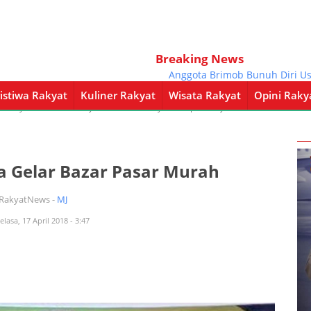
Breaking News
Anggota Brimob Bunuh Diri Usai T
istiwa Rakyat
Kuliner Rakyat
Wisata Rakyat
Opini Raky
a Rakyat
Kuliner Rakyat
Wisata Rakyat
Opini Rakyat
Pemerintahan
a Gelar Bazar Pasar Murah
iRakyatNews -
MJ
elasa, 17 April 2018 - 3:47