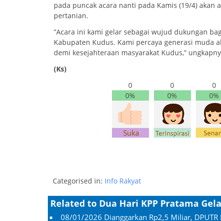
pada puncak acara nanti pada Kamis (19/4) akan 
pertanian.
”Acara ini kami gelar sebagai wujud dukungan ba
Kabupaten Kudus. Kami percaya generasi muda ak
demi kesejahteraan masyarakat Kudus,” ungkapny
(Ks)
0
0
0
0%
0%
0%
Categorised in:
Info Rakyat
Related to Dua Hari KPP Pratama Gel
08/01/2026
Dianggarkan Rp2,5 Miliar, DPUTR 