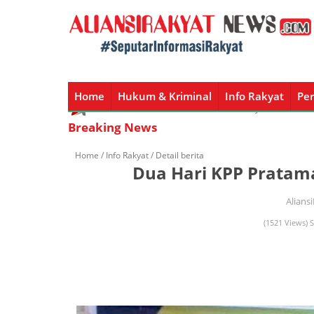
Home
Hukum & Kriminal
Info Rakyat
Per
Home
Hukum & Kriminal
Info Rakyat
Peristiw
Breaking News
Home /
Info Rakyat
/ Detail berita
Dua Hari KPP Pratam
Alians
(1521 Views) S