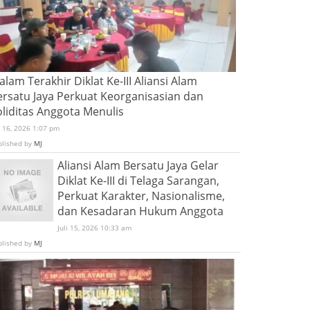
lam Terakhir Diklat Ke-III Aliansi Alam
ersatu Jaya Perkuat Keorganisasian dan
oliditas Anggota Menulis
i 16, 2026 1:07 pm
blished by
MJ
Aliansi Alam Bersatu Jaya Gelar
Diklat Ke-III di Telaga Sarangan,
Perkuat Karakter, Nasionalisme,
dan Kesadaran Hukum Anggota
Juli 15, 2026 10:33 am
blished by
MJ