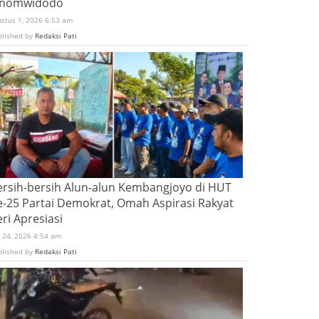
inomwidodo
ustus 1, 2026 6:53 am
blished by
Redaksi Pati
ersih-bersih Alun-alun Kembangjoyo di HUT
e-25 Partai Demokrat, Omah Aspirasi Rakyat
ri Apresiasi
i 24, 2026 4:54 am
blished by
Redaksi Pati