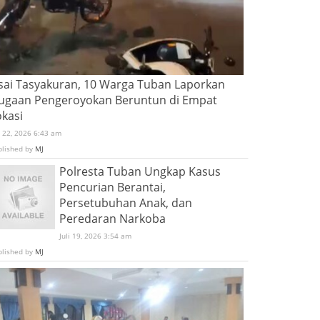
sai Tasyakuran, 10 Warga Tuban Laporkan
ugaan Pengeroyokan Beruntun di Empat
okasi
i 22, 2026 6:43 am
blished by
MJ
Polresta Tuban Ungkap Kasus
Pencurian Berantai,
Persetubuhan Anak, dan
Peredaran Narkoba
Juli 19, 2026 3:54 am
blished by
MJ