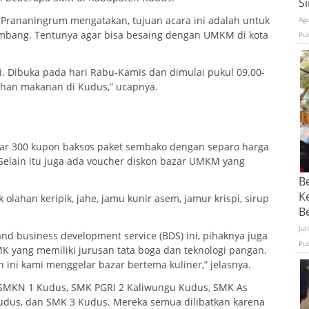
S
 Prananingrum mengatakan, tujuan acara ini adalah untuk
Ag
ang. Tentunya agar bisa besaing dengan UMKM di kota
Pu
i. Dibuka pada hari Rabu-Kamis dan dimulai pukul 09.00-
lahan makanan di Kudus,” ucapnya.
tar 300 kupon baksos paket sembako dengan separo harga
. Selain itu juga ada voucher diskon bazar UMKM yang
B
K
lahan keripik, jahe, jamu kunir asem, jamur krispi, sirup
Be
Jul
nd business development service (BDS) ini, pihaknya juga
Pu
 yang memiliki jurusan tata boga dan teknologi pangan.
 ini kami menggelar bazar bertema kuliner,” jelasnya.
h SMKN 1 Kudus, SMK PGRI 2 Kaliwungu Kudus, SMK As
Kudus, dan SMK 3 Kudus. Mereka semua dilibatkan karena