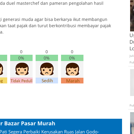
ada duel masterchef dan pameran pengolahan hasil
gi generasi muda agar bisa berkarya ikut membangun
an taat pajak dan turut berkontribusi membayar pajak
a.
U
D
L
0
0
0
Jul
0%
0%
0%
Pu
Pu
ar Bazar Pasar Murah
Pati Segera Perbaiki Kerusakan Ruas Jalan Godo-