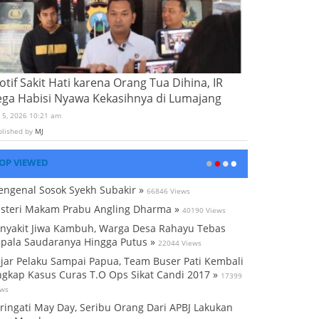
tif Sakit Hati karena Orang Tua Dihina, IR
ega Habisi Nyawa Kekasihnya di Lumajang
i 5, 2026 10:21 am
blished by
MJ
OP VIEWED
ngenal Sosok Syekh Subakir »
66846 Views
steri Makam Prabu Angling Dharma »
40190 Views
nyakit Jiwa Kambuh, Warga Desa Rahayu Tebas
pala Saudaranya Hingga Putus »
22044 Views
jar Pelaku Sampai Papua, Team Buser Pati Kembali
gkap Kasus Curas T.O Ops Sikat Candi 2017 »
17399
ews
ringati May Day, Seribu Orang Dari APBJ Lakukan