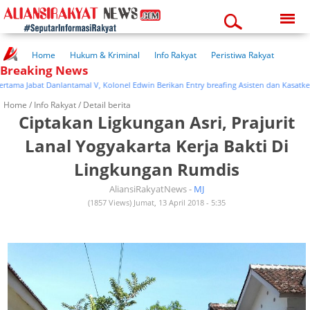
Sunday, 09-08-2026
03:32:47 pm
Home
Hukum & Kriminal
Info Rakyat
Peristiwa Rakyat
Breaking News
Kuliner Rakyat
Wisata Rakyat
Opini Rakyat
Pemerintahan
Pendidikan
Kesehatan
a Jabat Danlantamal V, Kolonel Edwin Berikan Entry breafing Asisten dan Kasatker
Home /
Info Rakyat
/ Detail berita
Ciptakan Ligkungan Asri, Prajurit
Lanal Yogyakarta Kerja Bakti Di
Lingkungan Rumdis
AliansiRakyatNews -
MJ
(1857 Views) Jumat, 13 April 2018 - 5:35