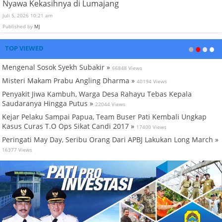
Nyawa Kekasihnya di Lumajang
Juli 5, 2026 10:21 am
Published by
MJ
TOP VIEWED
Mengenal Sosok Syekh Subakir »
66848 Views
Misteri Makam Prabu Angling Dharma »
40194 Views
Penyakit Jiwa Kambuh, Warga Desa Rahayu Tebas Kepala
Saudaranya Hingga Putus »
22044 Views
Kejar Pelaku Sampai Papua, Team Buser Pati Kembali Ungkap
Kasus Curas T.O Ops Sikat Candi 2017 »
17400 Views
Peringati May Day, Seribu Orang Dari APBJ Lakukan Long March »
16377 Views