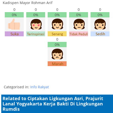
Kadispen Mayor Rohman Arif
0
0
0
0
0
0%
0%
0%
0%
0%
0
0%
Categorised in:
Info Rakyat
Related to Ciptakan Ligkungan Asri, Prajurit
Lanal Yogyakarta Kerja Bakti Di Lingkungan
Rumdis